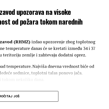
 zavod upozorava na visoke
nost od požara tokom narednih
i zavod (RHMZ)
izdao upozorenje zbog toplotnog
ne temperature danas će se kretati između 34 i 37
 teritoriju zemlje i zahtevaju dodatni oprez.
i pad temperature. Najviša dnevna vrednost biće od
sledeće sedmice, toplotni talas ponovo jača.
ni tokom nekoliko dana.
u i pojava tropskih noći
ROČITAJ JOŠ
 današnju maksimalnu temperaturu oko 37