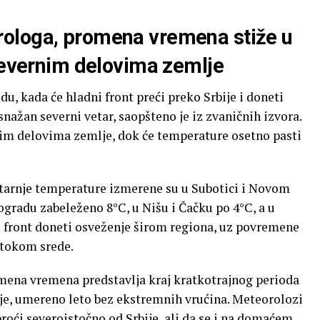
ologa, promena vremena stiže u
 severnim delovima zemlje
u, kada će hladni front preći preko Srbije i doneti
snažan severni vetar, saopšteno je iz zvaničnih izvora.
im delovima zemlje, dok će temperature osetno pasti
utarnje temperature izmerene su u Subotici i Novom
eogradu zabeleženo 8°C, u Nišu i Čačku po 4°C, a u
i front doneti osveženje širom regiona, uz povremene
o tokom srede.
mena vremena predstavlja kraj kratkotrajnog perioda
ije, umereno leto bez ekstremnih vrućina. Meteorolozi
proći severoistočno od Srbije, ali da se i na domaćem