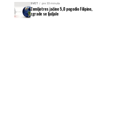
SVET
pre 33 minuta
Zemljotres jačine 5,0 pogodio Filipine,
zgrade se ljuljale