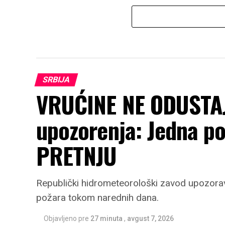
SRBIJA
VRUĆINE NE ODUSTAJ
upozorenja: Jedna po
PRETNJU
Republički hidrometeorološki zavod upozora
požara tokom narednih dana.
Objavljeno pre
27 minuta
,
avgust 7, 2026