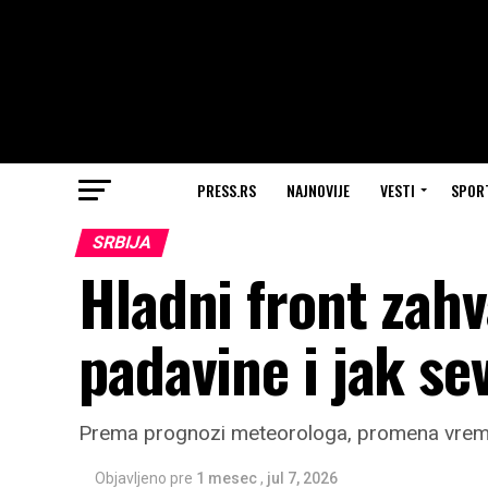
PRESS.RS
NAJNOVIJE
VESTI
SPOR
SRBIJA
Hladni front zahv
padavine i jak se
Prema prognozi meteorologa, promena vremen
Objavljeno pre
1 mesec
,
jul 7, 2026