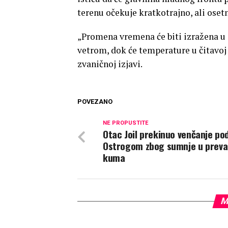
terenu očekuje kratkotrajno, ali oset
„Promena vremena će biti izražena 
vetrom, dok će temperature u čitavoj 
zvaničnoj izjavi.
POVEZANO
NE PROPUSTITE
Otac Joil prekinuo venčanje po
Ostrogom zbog sumnje u preva
kuma
M