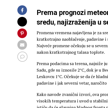
Prema prognozi meteor
sredu, najizraženija u
Promena vremena najavljena je za sred
kratkotrajno naoblačenje, padavine i 
Najveće promene očekuju se u severn
nakon kratkotrajnog talasa toplote.
Prema podacima sa terena, najniže j
Sadu, gde su iznosile 2°C, dok je u B
Leskovcu 1°C. Očekuje se da će hladn
padavine i jak severni vetar, naročit
Kako navode zvanični izvori, ova pro
visokih temperatura i uvod u stabiln
ističu da će glavnina hladnog fronta 