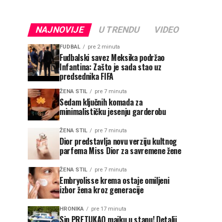
NAJNOVIJE
U TRENDU
VIDEO
FUDBAL
pre 2 minuta
Fudbalski savez Meksika podržao
Infantina: Zašto je sada stao uz
predsednika FIFA
ŽENA STIL
pre 7 minuta
Sedam ključnih komada za
minimalističku jesenju garderobu
ŽENA STIL
pre 7 minuta
Dior predstavlja novu verziju kultnog
parfema Miss Dior za savremene žene
ŽENA STIL
pre 7 minuta
Embryolisse krema ostaje omiljeni
izbor žena kroz generacije
HRONIKA
pre 17 minuta
Sin PRETUKAO majku u stanu! Detalji