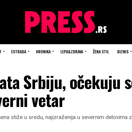
T
ESTRADA
HRONIKA
LEPA&ZDRAVA
ŽENA STIL
BIZNIS
ata Srbiju, očekuju s
verni vetar
a stiže u sredu, najizraženija u severnim delovima 