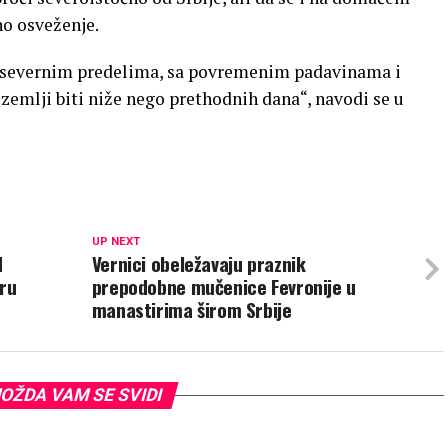
no osveženje.
u severnim predelima, sa povremenim padavinama i
zemlji biti niže nego prethodnih dana“, navodi se u
UP NEXT
d
Vernici obeležavaju praznik
ru
prepodobne mučenice Fevronije u
manastirima širom Srbije
OŽDA VAM SE SVIDI