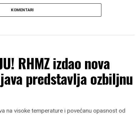
KOMENTARI
U! RHMZ izdao nova
java predstavlja ozbiljnu
va na visoke temperature i povećanu opasnost od