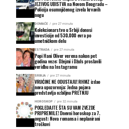
JEZIVOG UBISTVA na Novom Beogradu –
Policija osumnjičenog izvela krvavih
nogu
DOMAĆE
pre 27 minuta
Kolekcionarstvo u Srbiji donosi
investicije od 530.000 evra po
umetničkom delu
ESTRADA
pre 27 minuta
Popi Hani Oliver verena nakon pet
godina veze: Džejmi i Džuls proslavili
veridbu na Instagramu
SRBIJA
pre 27 minuta
VRUĆINE NE ODUSTAJU! RHMZ izdao
nova upozorenja: Jedna pojava
predstavlja ozbiljnu PRETNJU
HOROSKOP
pre 32 minuta
POGLEDAJTE ŠTA SU VAM ZVEZDE
PRIPREMILE! Dnevni horoskop za 7.
avgust: Nova romansa i neplanirani
troškovi