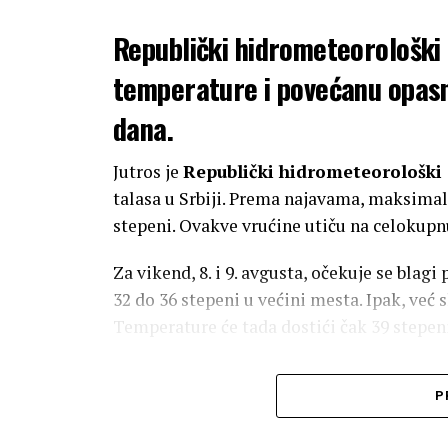
Republički hidrometeorološki
temperature i povećanu opas
dana.
Jutros je
Republički hidrometeorološk
talasa u Srbiji. Prema najavama, maksimal
stepeni. Ovakve vrućine utiču na celokupnu
Za vikend, 8. i 9. avgusta, očekuje se blag
32 do 36 stepeni u većini mesta. Ipak, već 
Temperature će tada dostići čak 39 stepe
Visoke temperature u Beograd
P
Na području
Beograda
, RHMZ prognozira