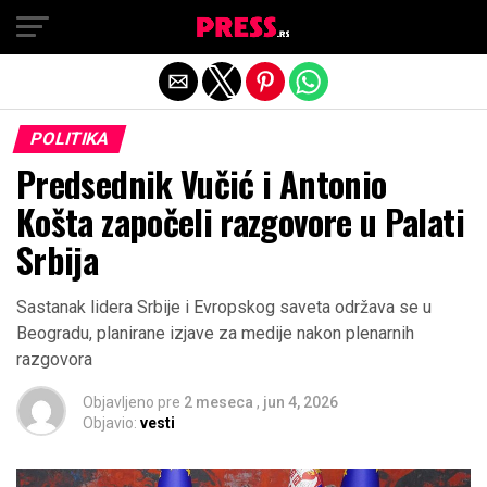
Exit mobile version
POLITIKA
Predsednik Vučić i Antonio
Košta započeli razgovore u Palati
Srbija
Sastanak lidera Srbije i Evropskog saveta održava se u
Beogradu, planirane izjave za medije nakon plenarnih
razgovora
Objavljeno pre
2 meseca
,
jun 4, 2026
Objavio:
vesti