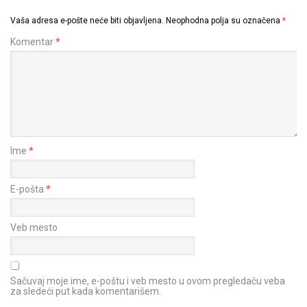
Vaša adresa e-pošte neće biti objavljena.
Neophodna polja su označena
*
Komentar
*
Ime
*
E-pošta
*
Veb mesto
Sačuvaj moje ime, e-poštu i veb mesto u ovom pregledaču veba
za sledeći put kada komentarišem.