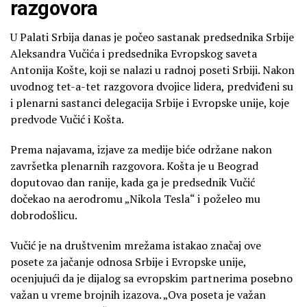
razgovora
U Palati Srbija danas je počeo sastanak predsednika Srbije
Aleksandra Vučića i predsednika Evropskog saveta
Antonija Košte, koji se nalazi u radnoj poseti Srbiji. Nakon
uvodnog tet-a-tet razgovora dvojice lidera, predviđeni su
i plenarni sastanci delegacija Srbije i Evropske unije, koje
predvode Vučić i Košta.
Prema najavama, izjave za medije biće održane nakon
završetka plenarnih razgovora. Košta je u Beograd
doputovao dan ranije, kada ga je predsednik Vučić
dočekao na aerodromu „Nikola Tesla“ i poželeo mu
dobrodošlicu.
Vučić je na društvenim mrežama istakao značaj ove
posete za jačanje odnosa Srbije i Evropske unije,
ocenjujući da je dijalog sa evropskim partnerima posebno
važan u vreme brojnih izazova. „Ova poseta je važan