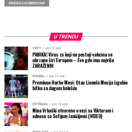
U TRENDU
SVET
pre 13 sati
PANIKA! Virus za koji ne postoji vakcina se
ubrzano širi Evropom – Evo gde ima najviše
ZARAŽENIH
FUDBAL
pre 13 sati
Preminuo Horhe Mesi: Otac Lionela Mesija izgubio
bitku sa dugom bolešću
ESTRADA
pre 16 sati
Mina Vrbaški otvoreno o vezi sa Viktorom i
odnosu sa Sofijom Janićijević (VIDEO)