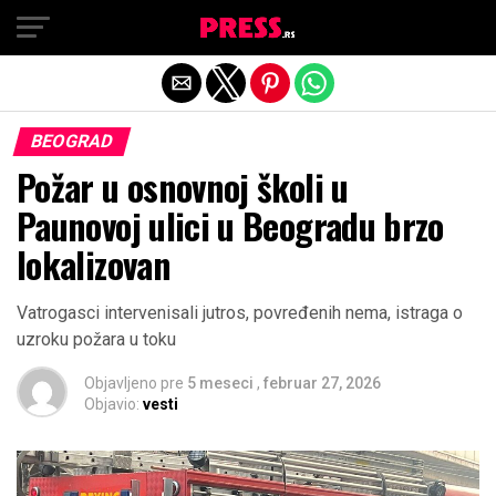
Exit mobile version
BEOGRAD
Požar u osnovnoj školi u
Paunovoj ulici u Beogradu brzo
lokalizovan
Vatrogasci intervenisali jutros, povređenih nema, istraga o
uzroku požara u toku
Objavljeno pre
5 meseci
,
februar 27, 2026
Objavio:
vesti