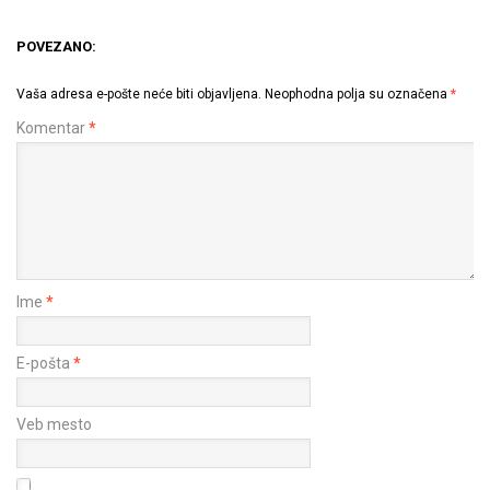
POVEZANO:
Vaša adresa e-pošte neće biti objavljena.
Neophodna polja su označena
*
Komentar
*
Ime
*
E-pošta
*
Veb mesto