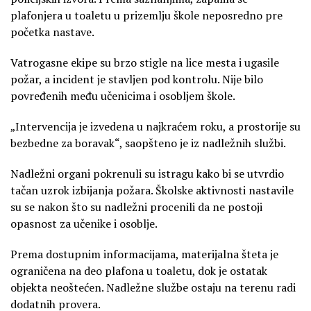
plafonjera u toaletu u prizemlju škole neposredno pre
početka nastave.
Vatrogasne ekipe su brzo stigle na lice mesta i ugasile
požar, a incident je stavljen pod kontrolu. Nije bilo
povređenih među učenicima i osobljem škole.
„Intervencija je izvedena u najkraćem roku, a prostorije su
bezbedne za boravak“, saopšteno je iz nadležnih službi.
Nadležni organi pokrenuli su istragu kako bi se utvrdio
tačan uzrok izbijanja požara. Školske aktivnosti nastavile
su se nakon što su nadležni procenili da ne postoji
opasnost za učenike i osoblje.
Prema dostupnim informacijama, materijalna šteta je
ograničena na deo plafona u toaletu, dok je ostatak
objekta neoštećen. Nadležne službe ostaju na terenu radi
dodatnih provera.