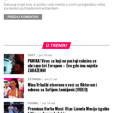
Sačuvaj moje ime, e-poštu i veb mesto u ovom pregledaču veba
za sledeći put kada komentarišem.
U TRENDU
SVET
pre 18 sati
PANIKA! Virus za koji ne postoji vakcina se
ubrzano širi Evropom – Evo gde ima najviše
ZARAŽENIH
ESTRADA
pre 21 sat
Mina Vrbaški otvoreno o vezi sa Viktorom i
odnosu sa Sofijom Janićijević (VIDEO)
FUDBAL
pre 18 sati
Preminuo Horhe Mesi: Otac Lionela Mesija izgubio