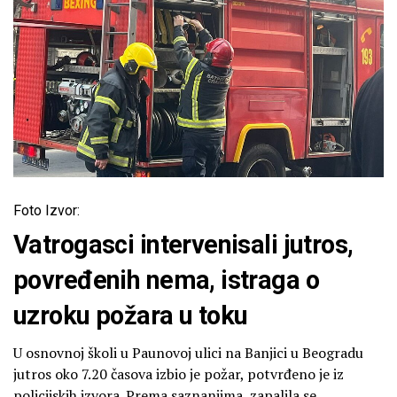
Foto Izvor:
Vatrogasci intervenisali jutros,
povređenih nema, istraga o
uzroku požara u toku
U osnovnoj školi u Paunovoj ulici na Banjici u Beogradu
jutros oko 7.20 časova izbio je požar, potvrđeno je iz
policijskih izvora. Prema saznanjima, zapalila se