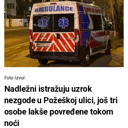
Foto Izvor:
Nadležni istražuju uzrok
nezgode u Požeškoj ulici, još tri
osobe lakše povređene tokom
noći