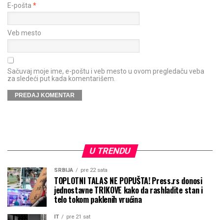
E-pošta
*
Veb mesto
Sačuvaj moje ime, e-poštu i veb mesto u ovom pregledaču veba
za sledeći put kada komentarišem.
U TRENDU
SRBIJA
pre 22 sata
TOPLOTNI TALAS NE POPUŠTA! Press.rs donosi
jednostavne TRIKOVE kako da rashladite stan i
telo tokom paklenih vrućina
IT
pre 21 sat