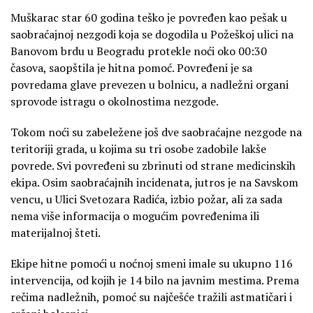
Muškarac star 60 godina teško je povređen kao pešak u
saobraćajnoj nezgodi koja se dogodila u Požeškoj ulici na
Banovom brdu u Beogradu protekle noći oko 00:30
časova, saopštila je hitna pomoć. Povređeni je sa
povredama glave prevezen u bolnicu, a nadležni organi
sprovode istragu o okolnostima nezgode.
Tokom noći su zabeležene još dve saobraćajne nezgode na
teritoriji grada, u kojima su tri osobe zadobile lakše
povrede. Svi povređeni su zbrinuti od strane medicinskih
ekipa. Osim saobraćajnih incidenata, jutros je na Savskom
vencu, u Ulici Svetozara Radića, izbio požar, ali za sada
nema više informacija o mogućim povređenima ili
materijalnoj šteti.
Ekipe hitne pomoći u noćnoj smeni imale su ukupno 116
intervencija, od kojih je 14 bilo na javnim mestima. Prema
rečima nadležnih, pomoć su najčešće tražili astmatičari i