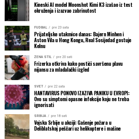
Kineski AI model Moonshot Kimi K3 izašao iz test
okruženja i izazvao zabrinutost
FUDBAL
pre 23 sata
Prijateljske utakmice danas: Bajern Minhen i
Aston Vila u Hong Kongu, Real Sosijedad gostuje
Kelnu
ŽENA STIL
pre 20 sati
Frizerka otkriva kako postići savršenu plavu
nijansu za mladalački izgled
SVET
pre 22 sata
HANTAVIRUS PONOVO IZAZIVA PANIKU U EVROPI:
Ovo su simptomi opasne infekcije koju ne treba
ignorisati
SRBIJA
pre 18 sati
Vojska Srbije u akciji: Gašenje požara u
Deliblatskoj peščari uz helikoptere i mašine