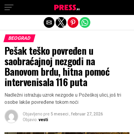
Exit mobile version
BEOGRAD
Pešak teško povređen u
saobraćajnoj nezgodi na
Banovom brdu, hitna pomoć
intervenisala 116 puta
Nadležni istražuju uzrok nezgode u Požeškoj ulici, još tri
osobe lakše povređene tokom noći
Objavljeno pre
5 meseci
,
februar 27, 2026
Objavio:
vesti