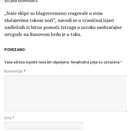
srčani bolesnici.
„Naše ekipe su blagovremeno reagovale u svim
slučajevima tokom noći“, navodi se u zvaničnoj izjavi
nadležnih iz hitne pomoći. Istraga o uzroku saobraćajne
nezgode na Banovom brdu je u toku.
POVEZANO:
Vaša adresa e-pošte neće biti objavljena.
Neophodna polja su označena
*
Komentar
*
Ime
*