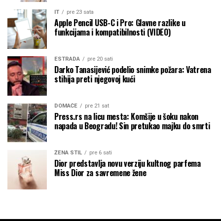
IT
pre 23 sata
Apple Pencil USB-C i Pro: Glavne razlike u
funkcijama i kompatibilnosti (VIDEO)
ESTRADA
pre 20 sati
Darko Tanasijević podelio snimke požara: Vatrena
stihija preti njegovoj kući
DOMAĆE
pre 21 sat
Press.rs na licu mesta: Komšije u šoku nakon
napada u Beogradu! Sin pretukao majku do smrti
ŽENA STIL
pre 6 sati
Dior predstavlja novu verziju kultnog parfema
Miss Dior za savremene žene