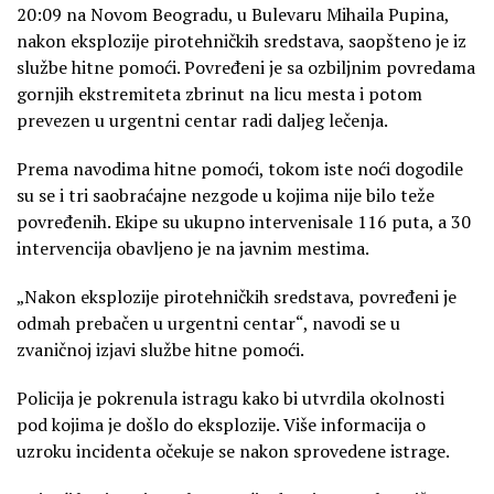
20:09 na Novom Beogradu, u Bulevaru Mihaila Pupina,
nakon eksplozije pirotehničkih sredstava, saopšteno je iz
službe hitne pomoći. Povređeni je sa ozbiljnim povredama
gornjih ekstremiteta zbrinut na licu mesta i potom
prevezen u urgentni centar radi daljeg lečenja.
Prema navodima hitne pomoći, tokom iste noći dogodile
su se i tri saobraćajne nezgode u kojima nije bilo teže
povređenih. Ekipe su ukupno intervenisale 116 puta, a 30
intervencija obavljeno je na javnim mestima.
„Nakon eksplozije pirotehničkih sredstava, povređeni je
odmah prebačen u urgentni centar“, navodi se u
zvaničnoj izjavi službe hitne pomoći.
Policija je pokrenula istragu kako bi utvrdila okolnosti
pod kojima je došlo do eksplozije. Više informacija o
uzroku incidenta očekuje se nakon sprovedene istrage.