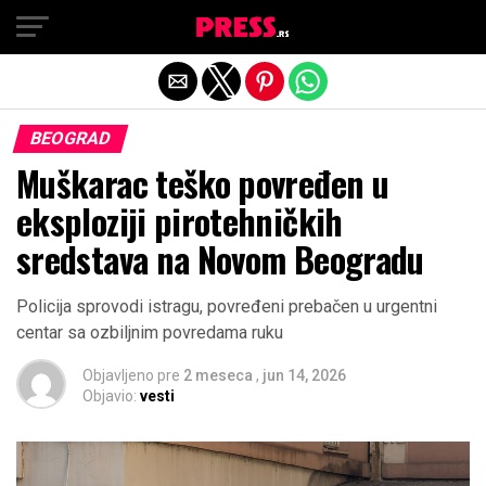
Exit mobile version
BEOGRAD
Muškarac teško povređen u
eksploziji pirotehničkih
sredstava na Novom Beogradu
Policija sprovodi istragu, povređeni prebačen u urgentni
centar sa ozbiljnim povredama ruku
Objavljeno pre
2 meseca
,
jun 14, 2026
Objavio:
vesti