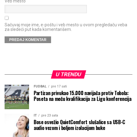
Veb mesto
Sačuvaj moje ime, e-poštu i veb mesto u ovom pregledaču veba
za sledeći put kada komentarišem.
U TRENDU
FUDBAL
pre 17 sati
Partizan privukao 15.000 navijača protiv Tobola:
Poseta na meču kvalifikacija za Ligu konferencija
IT
pre 23 sata
Bose osvežio QuietComfort slušalice sa USB-C
audio vezom i boljom izolacijom buke