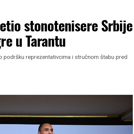
tio stonotenisere Srbije
re u Tarantu
io podršku reprezentativcima i stručnom štabu pred