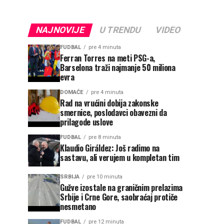
NAJNOVIJE
U TRENDU
VIDEO
FUDBAL
pre 4 minuta
Ferran Torres na meti PSG-a,
Barselona traži najmanje 50 miliona
evra
DOMAĆE
pre 4 minuta
Rad na vrućini dobija zakonske
smernice, poslodavci obavezni da
prilagode uslove
FUDBAL
pre 8 minuta
Klaudio Giráldez: Još radimo na
sastavu, ali verujem u kompletan tim
SRBIJA
pre 10 minuta
Gužve izostale na graničnim prelazima
Srbije i Crne Gore, saobraćaj protiče
nesmetano
FUDBAL
pre 12 minuta