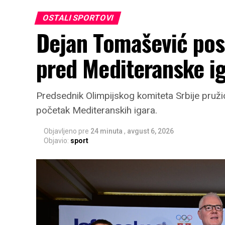
OSTALI SPORTOVI
Dejan Tomašević pose
pred Mediteranske ig
Predsednik Olimpijskog komiteta Srbije pruž
početak Mediteranskih igara.
Objavljeno pre
24 minuta
,
avgust 6, 2026
Objavio:
sport