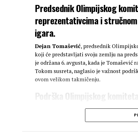
Predsednik Olimpijskog komit
reprezentativcima i stručnom
igara.
Dejan Tomašević
, predsednik Olimpijsko
koji će predstavljati svoju zemlju na pre
je održana 6. avgusta, kada je Tomašević 
Tokom susreta, naglasio je važnost podršk
ovom velikom takmičenju.
Podrška Olimpijskog komiteta
Kao rezultat ove inicijative,
Dejan Tomaš
P
imati punu podršku
Olimpijskog komitet
na Mediteranskim igrama u Tarantu, gde se
partije. Takođe, tokom sastanka sa preds