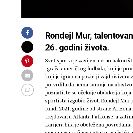
Rondejl Mur, talentovan
26. godini života.
Svet sporta je zavijen u crno nakon š
igrača američkog fudbala, koji je pro
koji je igrao na poziciji vajd risivera
potvrdila da nema sumnje na ubistvo i
poznati, te se očekuje obdukcija koja
sportista izgubio život. Rondejl Mur j
rundi 2021. godine od strane Arizona 
trejdovan u Atlanta Falkonse, a zati
karijera bila je obeležena povredama 
zajednica izražava duboko saučešće n