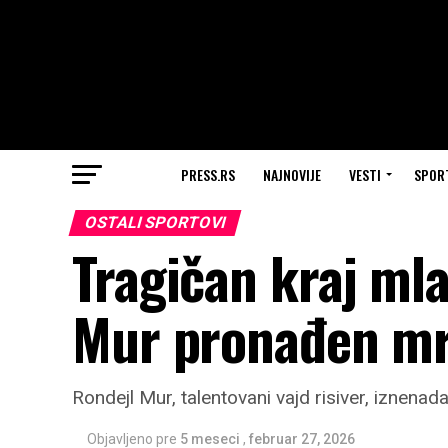
PRESS.RS
NAJNOVIJE
VESTI
SPOR
OSTALI SPORTOVI
Tragičan kraj ml
Mur pronađen mr
Rondejl Mur, talentovani vajd risiver, iznenad
Objavljeno pre
5 meseci
,
februar 27, 2026