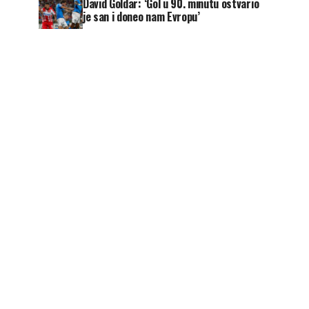
David Goldar: ‘Gol u 90. minutu ostvario
je san i doneo nam Evropu’