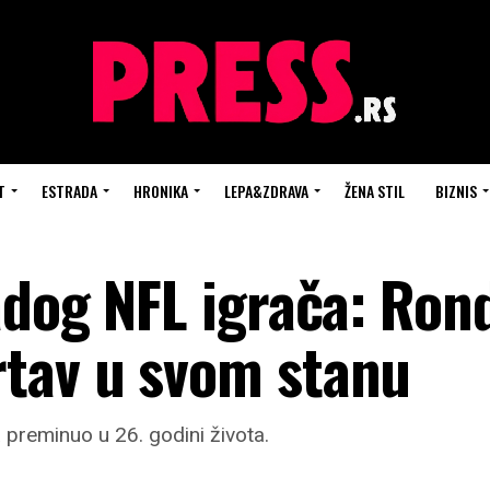
T
ESTRADA
HRONIKA
LEPA&ZDRAVA
ŽENA STIL
BIZNIS
adog NFL igrača: Rond
tav u svom stanu
a preminuo u 26. godini života.