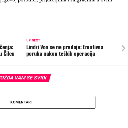
UP NEXT
čenja:
Lindzi Von se ne predaje: Emotivna
u Čileu
poruka nakon teških operacija
OŽDA VAM SE SVIDI
KOMENTARI