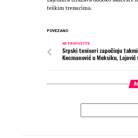
teškim trenucima.
POVEZANO
NE PROPUSTITE
Srpski teniseri započinju takmi
Kecmanović u Meksiku, Lajović 
M