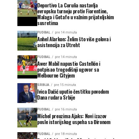
Deportivo La Coruña nastavlja
evropsku turneju protiv Fiorentine,
Malaga i Getafe u važnim prijateljskim
susretima
FUDBAL
pre 14 minuta
Anhel Alarkon: Želim što više golova i
asistencija za Utreht
FUDBAL
pre 14 minuta
Awer Mabil napustio Castellón i
potpisao trogodišnji ugovor sa
Melbourne Cityjem
SRBIJA
pre 15 minuta
Ivica Dačić uputio čestitku povodom
Dana rudara Srbije
FUDBAL
pre 16 minuta
Míchel preuzima Ajaks: Novi izazov
posle istorijskog uspeha sa Đironom
FUDBAL
pre 18 minuta