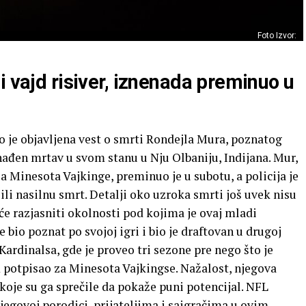
Foto Izvor:
i vajd risiver, iznenada preminuo u
to je objavljena vest o smrti Rondejla Mura, poznatog
nađen mrtav u svom stanu u Nju Olbaniju, Indijana. Mur,
 za Minesota Vajkinge, preminuo je u subotu, a policija je
li nasilnu smrt. Detalji oko uzroka smrti još uvek nisu
 će razjasniti okolnosti pod kojima je ovaj mladi
e bio poznat po svojoj igri i bio je draftovan u drugoj
Kardinalsa, gde je proveo tri sezone pre nego što je
m potpisao za Minesota Vajkingse. Nažalost, njegova
koje su ga sprečile da pokaže puni potencijal. NFL
jegovoj porodici, prijateljima i saigračima u ovim