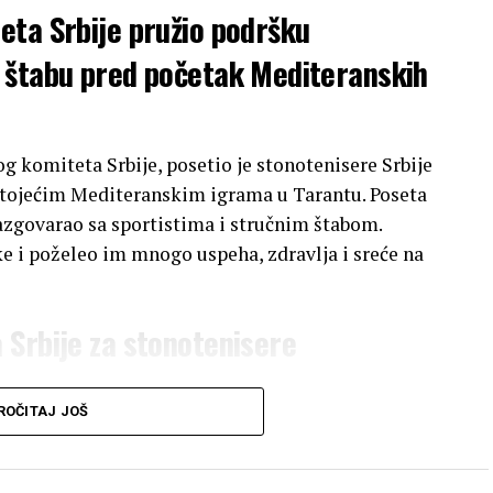
eta Srbije pružio podršku
 štabu pred početak Mediteranskih
g komiteta Srbije, posetio je stonotenisere Srbije
dstojećim Mediteranskim igrama u Tarantu. Poseta
razgovarao sa sportistima i stručnim štabom.
e i poželeo im mnogo uspeha, zdravlja i sreće na
 Srbije za stonotenisere
ević
je istakao da će svi članovi reprezentacije
ROČITAJ JOŠ
a Srbije
. On je posebno naglasio značaj nastupa
 očekuje da stonoteniseri pruže svoje najbolje
tavnicima
Stonoteniskog saveza Srbije
,