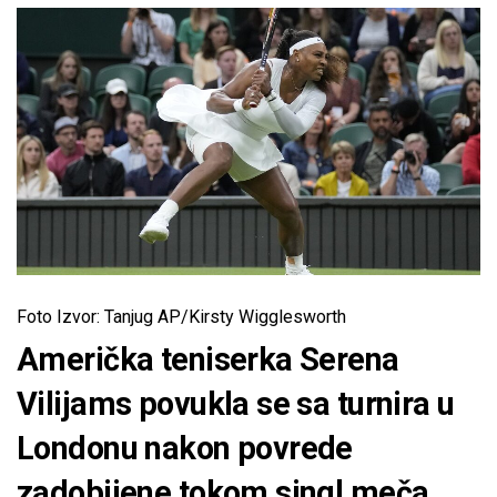
Foto Izvor: Tanjug AP/Kirsty Wigglesworth
Američka teniserka Serena
Vilijams povukla se sa turnira u
Londonu nakon povrede
zadobijene tokom singl meča,