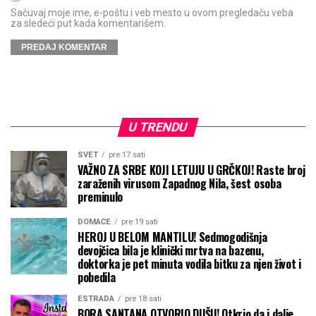
Sačuvaj moje ime, e-poštu i veb mesto u ovom pregledaču veba
za sledeći put kada komentarišem.
U TRENDU
SVET
pre 17 sati
VAŽNO ZA SRBE KOJI LETUJU U GRČKOJ! Raste broj
zaraženih virusom Zapadnog Nila, šest osoba
preminulo
DOMAĆE
pre 19 sati
HEROJ U BELOM MANTILU! Sedmogodišnja
devojčica bila je klinički mrtva na bazenu,
doktorka je pet minuta vodila bitku za njen život i
pobedila
ESTRADA
pre 18 sati
BORA SANTANA OTVORIO DUŠU! Otkrio da i dalje