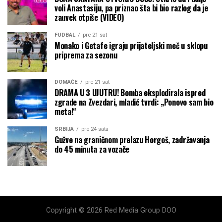
voli Anastasiju, pa priznao šta bi bio razlog da je
zauvek otpiše (VIDEO)
FUDBAL
pre 21 sat
Monako i Getafe igraju prijateljski meč u sklopu
priprema za sezonu
DOMAĆE
pre 21 sat
DRAMA U 3 UJUTRU! Bomba eksplodirala ispred
zgrade na Zvezdari, mladić tvrdi: „Ponovo sam bio
meta!“
SRBIJA
pre 24 sata
Gužve na graničnom prelazu Horgoš, zadržavanja
do 45 minuta za vozače
Copyright © 2026 Red Media Group DOO