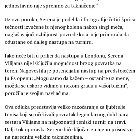
jednostavno nije spremno za takmičenje.“
Uz ovu poruku, Serena je podelila i fotografije četiri šprica
tečnosti izvučene iz njenog kolena nakon singl meča,
naglašavajući ozbiljnost povrede koja ju je primorala da
odustane od daljeg nastupa na turniru.
Iako neće biti u prilici da nastupa u Londonu, Serena
Vilijams nije isključila mogućnost brzog povratka na
teren. Nagovestila je potencijalni nastup na predstojećem
Ju Es openu: „Mogu samo da kažem – ostanite uz mene,
možda se uskoro vidimo u nekom gradu u vašoj blizini“,
poručila je svojim navijačima.
Ova odluka predstavlja veliko razočaranje za ljubitelje
tenisa koji su očekivali povratak legendarnog dubl para
sestara Vilijams na najpoznatiji teniski turnir na travi.
Dalji tok oporavka Serene biće ključan za njeno prisustvo
na narednim velikim takmičenjima.