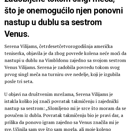
što je onemogućilo njen ponovni
nastup u dublu sa sestrom
Venus.
Serena Vilijams, četrdesetčetvorogodišnja američka
teniserka, objavila je da zbog povrede kolena neće moći da
nastupi u dublu na Vimbldonu zajedno sa svojom sestrom
Venus Vilijams. Serena je zadobila povredu tokom svog
prvog singl meča na turniru ove nedelje, koji je izgubila
posle tri seta.
U objavi na društvenim mrežama, Serena Vilijams je
istakla koliko joj znači povratak takmičenju i zajednički
nastup sa sestrom: „Slomljeno mi je srce što moram da se
povučem iz dubla. Povratak takmičenju bio je pravi dar, a
prilika da ponovo igram zajedno sa Venus značila mi je
sve. Učinila sam sve što sam mogla, ali moje koleno