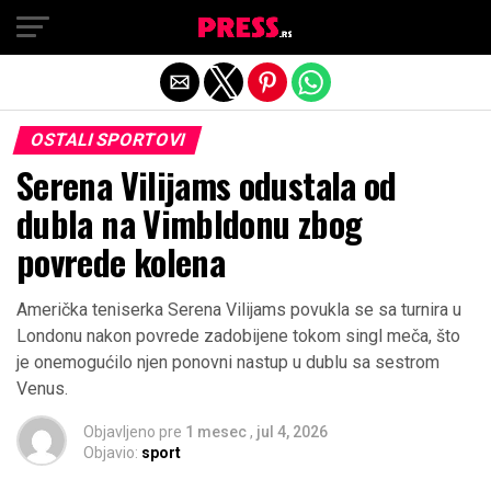
Exit mobile version
OSTALI SPORTOVI
Serena Vilijams odustala od
dubla na Vimbldonu zbog
povrede kolena
Američka teniserka Serena Vilijams povukla se sa turnira u
Londonu nakon povrede zadobijene tokom singl meča, što
je onemogućilo njen ponovni nastup u dublu sa sestrom
Venus.
Objavljeno pre
1 mesec
,
jul 4, 2026
Objavio:
sport