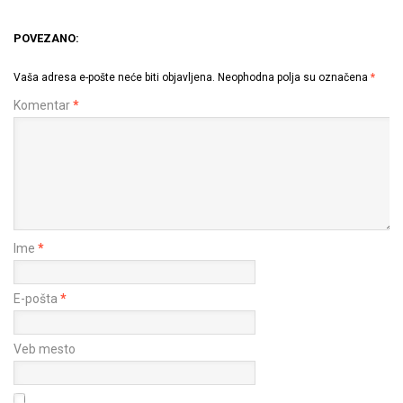
POVEZANO:
Vaša adresa e-pošte neće biti objavljena.
Neophodna polja su označena
*
Komentar
*
Ime
*
E-pošta
*
Veb mesto