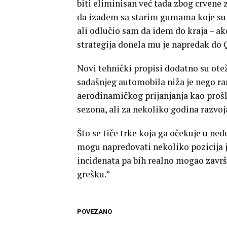
biti eliminisan već tada zbog crvene z
da izađem sa starim gumama koje su 
ali odlučio sam da idem do kraja – ak
strategija donela mu je napredak do 
Novi tehnički propisi dodatno su ote
sadašnjeg automobila niža je nego ran
aerodinamičkog prijanjanja kao prošl
sezona, ali za nekoliko godina razvoj
Što se tiče trke koja ga očekuje u ne
mogu napredovati nekoliko pozicija
incidenata pa bih realno mogao završ
grešku.”
POVEZANO