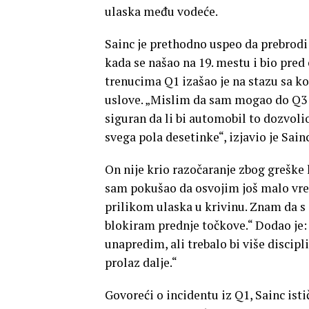
ulaska među vodeće.
Sainc je prethodno uspeo da prebrodi i
kada se našao na 19. mestu i bio pre
trenucima Q1 izašao je na stazu sa k
uslove. „Mislim da sam mogao do Q3 
siguran da li bi automobil to dozvolio
svega pola desetinke“, izjavio je Sainc
On nije krio razočaranje zbog greške 
sam pokušao da osvojim još malo vre
prilikom ulaska u krivinu. Znam da 
blokiram prednje točkove.“ Dodao je: 
unapredim, ali trebalo bi više discip
prolaz dalje.“
Govoreći o incidentu iz Q1, Sainc ist