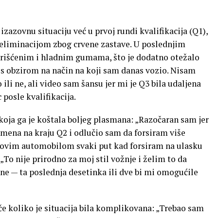
zazovnu situaciju već u prvoj rundi kvalifikacija (Q1),
d eliminacijom zbog crvene zastave. U poslednjim
orišćenim i hladnim gumama, što je dodatno otežalo
s obzirom na način na koji sam danas vozio. Nisam
 ili ne, ali video sam šansu jer mi je Q3 bila udaljena
 posle kvalifikacija.
koja ga je koštala boljeg plasmana: „Razočaran sam jer
mena na kraju Q2 i odlučio sam da forsiram više
s ovim automobilom svaki put kad forsiram na ulasku
„To nije prirodno za moj stil vožnje i želim to da
line — ta poslednja desetinka ili dve bi mi omogućile
iče koliko je situacija bila komplikovana: „Trebao sam