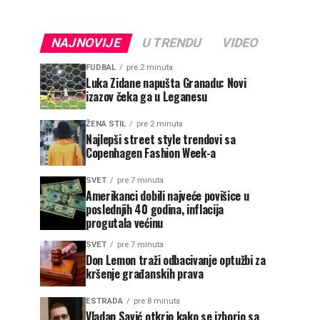
NAJNOVIJE
U TRENDU
VIDEO
FUDBAL
pre 2 minuta
Luka Zidane napušta Granadu: Novi
izazov čeka ga u Leganesu
ŽENA STIL
pre 2 minuta
Najlepši street style trendovi sa
Copenhagen Fashion Week-a
SVET
pre 7 minuta
Amerikanci dobili najveće povišice u
poslednjih 40 godina, inflacija
progutala većinu
SVET
pre 7 minuta
Don Lemon traži odbacivanje optužbi za
kršenje građanskih prava
ESTRADA
pre 8 minuta
Vladan Savić otkrio kako se izborio sa