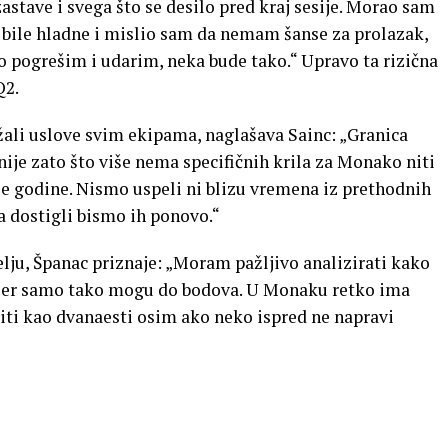
astave i svega što se desilo pred kraj sesije. Morao sam
bile hladne i mislio sam da nemam šanse za prolazak,
o pogrešim i udarim, neka bude tako.“ Upravo ta rizična
Q2.
žali uslove svim ekipama, naglašava Sainc: „Granica
ije zato što više nema specifičnih krila za Monako niti
e godine. Nismo uspeli ni blizu vremena iz prethodnih
a dostigli bismo ih ponovo.“
delju, Španac priznaje: „Moram pažljivo analizirati kako
 jer samo tako mogu do bodova. U Monaku retko ima
iti kao dvanaesti osim ako neko ispred ne napravi