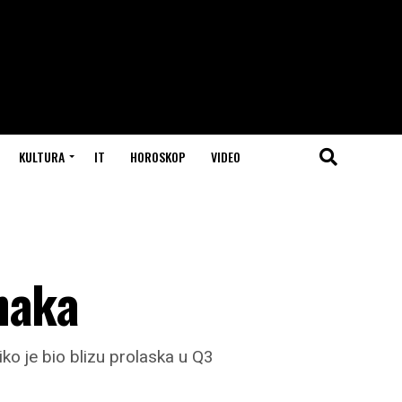
KULTURA
IT
HOROSKOP
VIDEO
naka
iko je bio blizu prolaska u Q3