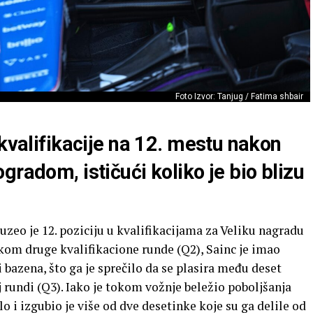
Foto Izvor: Tanjug / Fatima shbair
 kvalifikacije na 12. mestu nakon
gradom, ističući koliko je bio blizu
uzeo je 12. poziciju u kvalifikacijama za Veliku nagradu
om druge kvalifikacione runde (Q2), Sainc je imao
bazena, što ga je sprečilo da se plasira među deset
j rundi (Q3). Iako je tokom vožnje beležio poboljšanja
 i izgubio je više od dve desetinke koje su ga delile od