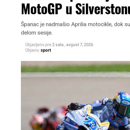
MotoGP u Silverston
Španac je nadmašio Aprilia motocikle, dok su
delom sesije.
Objavljeno pre
2 sata
,
avgust 7, 2026
Objavio:
sport