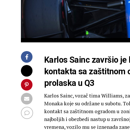
Karlos Sainc završio je
kontakta sa zaštitnom o
prolaska u Q3
Karlos Sainc, vozač tima Williams, za
Monaka koje su održane u subotu. Tok
kontakt sa zaštitnom ogradom u zoni 
najboljih i obezbedi nastup u završno
vremena, vozilo mu se iznenada zanelo