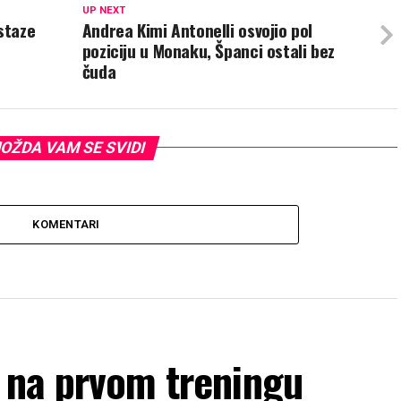
UP NEXT
staze
Andrea Kimi Antonelli osvojio pol
poziciju u Monaku, Španci ostali bez
čuda
OŽDA VAM SE SVIDI
KOMENTARI
 na prvom treningu