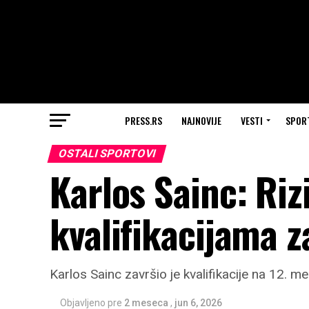
PRESS.RS
NAJNOVIJE
VESTI
SPOR
OSTALI SPORTOVI
Karlos Sainc: Ri
kvalifikacijama 
Karlos Sainc završio je kvalifikacije na 12. m
Objavljeno pre
2 meseca
,
jun 6, 2026