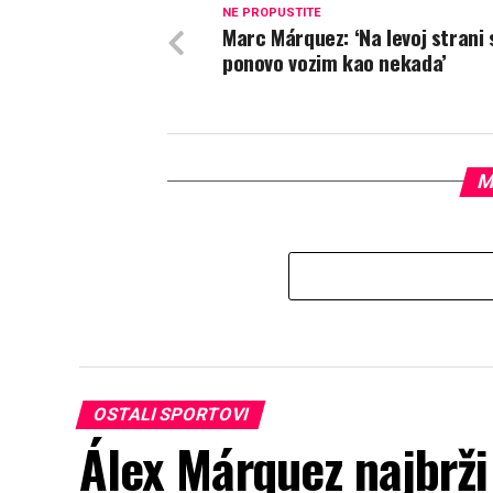
NE PROPUSTITE
Marc Márquez: ‘Na levoj strani 
ponovo vozim kao nekada’
M
OSTALI SPORTOVI
Álex Márquez najbrži