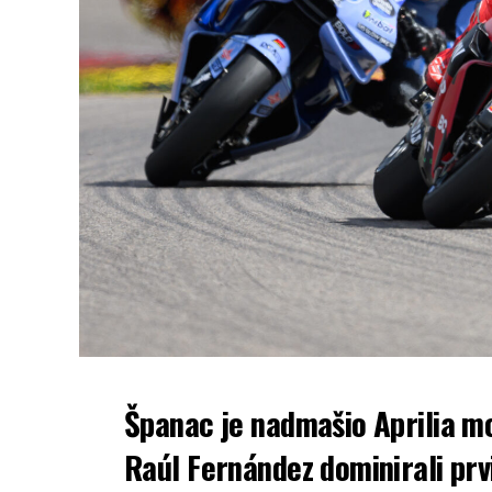
Španac je nadmašio Aprilia mo
Raúl Fernández dominirali prv