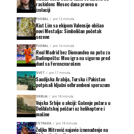
raskidom: Mesec dana proveo u
izolaciji
FUDBAL
pre 12 minuta
Kiat Lim sa ekipom Valensije obišao
novi Mestalja: Simboličan početak
sezone
FUDBAL
pre 16 minuta
Real Madrid bez Diomandea na putu za
Budimpeštu: Mou igra na sigurno pred
duel sa Ferencvarošem
SVET
pre 17 minuta
Saudijska Arabija, Turska i Pakistan
potpisali ključni odbrambeni sporazum
SRBIJA
pre 18 minuta
Vojska Srbije u akciji: Gašenje požara u
Deliblatskoj peščari uz helikoptere i
mašine
ESTRADA
pre 18 minuta
Željko Mitrović najavio iznenađenje na