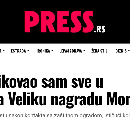
T
ESTRADA
HRONIKA
LEPA&ZDRAVA
ŽENA STIL
BIZNIS
zikovao sam sve u
za Veliku nagradu Mo
estu nakon kontakta sa zaštitnom ogradom, ističući kol