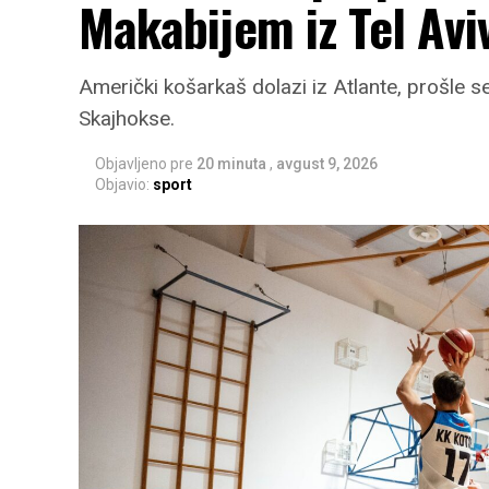
Makabijem iz Tel Avi
Američki košarkaš dolazi iz Atlante, prošle s
Skajhokse.
Objavljeno pre
20 minuta
,
avgust 9, 2026
Objavio:
sport