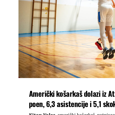
Američki košarkaš dolazi iz At
poen, 6,3 asistencije i 5,1 sk
Kiton Volas
, američki košarkaš, potpisa