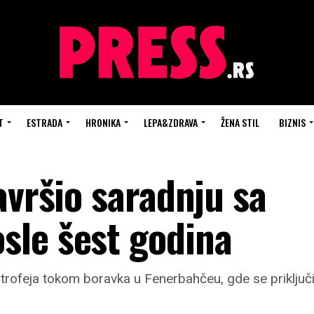
T
ESTRADA
HRONIKA
LEPA&ZDRAVA
ŽENA STIL
BIZNIS
avršio saradnju sa
sle šest godina
11 trofeja tokom boravka u Fenerbahčeu, gde se priklj