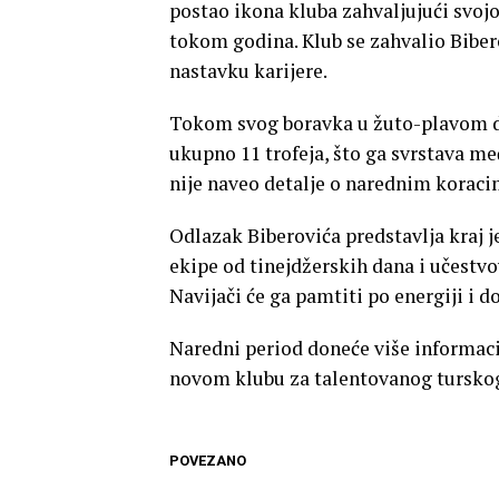
postao ikona kluba zahvaljujući svojo
tokom godina. Klub se zahvalio Biber
nastavku karijere.
Tokom svog boravka u žuto-plavom dr
ukupno 11 trofeja, što ga svrstava međ
nije naveo detalje o narednim koracim
Odlazak Biberovića predstavlja kraj j
ekipe od tinejdžerskih dana i učestv
Navijači će ga pamtiti po energiji i 
Naredni period doneće više informaci
novom klubu za talentovanog tursko
POVEZANO