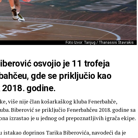
Foto Izvor: Tanjug / Thanassis Stavrakis
berović osvojio je 11 trofeja
ahčeu, gde se priključio kao
2018. godine.
ke, više nije član košarkaškog kluba Fenerbahče,
uba. Biberović se priključio Fenerbahčeu 2018. godine sa
ona izrastao je u jednog od prepoznatljivih igrača ekipe.
 istakao doprinos Tarika Biberovića, navodeći da je