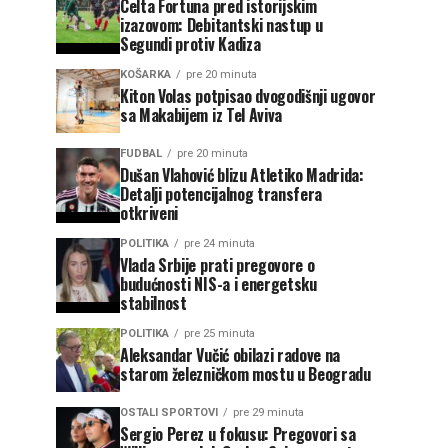
Celta Fortuna pred istorijskim
izazovom: Debitantski nastup u
Segundi protiv Kadiza
KOŠARKA
pre 20 minuta
Kiton Volas potpisao dvogodišnji ugovor
sa Makabijem iz Tel Aviva
FUDBAL
pre 20 minuta
Dušan Vlahović blizu Atletiko Madrida:
Detalji potencijalnog transfera
otkriveni
POLITIKA
pre 24 minuta
Vlada Srbije prati pregovore o
budućnosti NIS-a i energetsku
stabilnost
POLITIKA
pre 25 minuta
Aleksandar Vučić obilazi radove na
starom železničkom mostu u Beogradu
OSTALI SPORTOVI
pre 29 minuta
Sergio Perez u fokusu: Pregovori sa