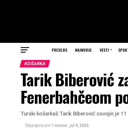
PRESS.RS
NAJNOVIJE
VESTI
SPOR
KOŠARKA
Tarik Biberović z
Fenerbahčeom po
Turski košarkaš Tarik Biberović osvojio je 
Objavljeno pre
1 mesec
,
jul 9, 2026