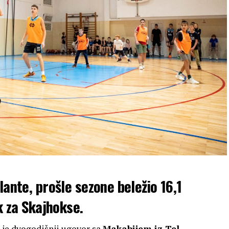
lante, prošle sezone beležio 16,1
ok za Skajhokse.
o je dvogodišnji ugovor sa
Makabijem iz Tel