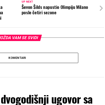
UP NEXT
da
Ševon Šilds napustio Olimpiju Milano
na
posle četiri sezone
i
OŽDA VAM SE SVIDI
KOMENTARI
 dvogodišnji ugovor sa