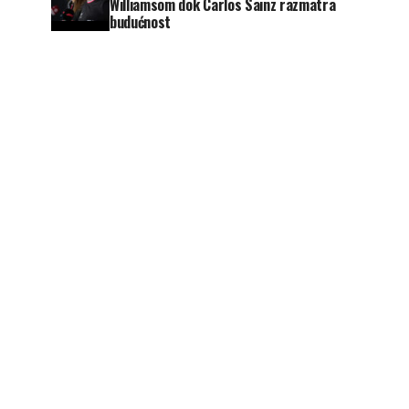
Williamsom dok Carlos Sainz razmatra
budućnost