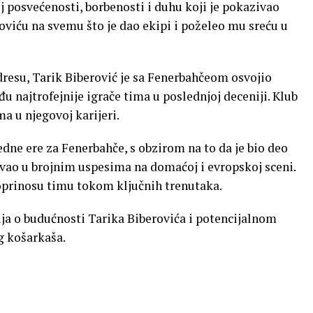
j posvećenosti, borbenosti i duhu koji je pokazivao
oviću na svemu što je dao ekipi i poželeo mu sreću u
esu, Tarik Biberović je sa Fenerbahčeom osvojio
u najtrofejnije igrače tima u poslednjoj deceniji. Klub
a u njegovoj karijeri.
edne ere za Fenerbahče, s obzirom na to da je bio deo
ovao u brojnim uspesima na domaćoj i evropskoj sceni.
doprinosu timu tokom ključnih trenutaka.
ja o budućnosti Tarika Biberovića i potencijalnom
g košarkaša.