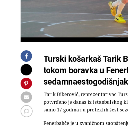
Turski košarkaš Tarik Bi
tokom boravka u Fenerb
sedamnaestogodišnjak 
Tarik Biberović, reprezentativac Turs
potvrđeno je danas iz istanbulskog kl
samo 17 godina i u proteklih šest sez
Fenerbahče je u zvaničnom saopštenju