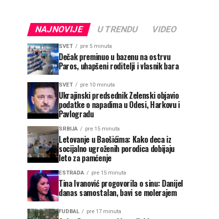
NAJNOVIJE
U TRENDU
VIDEO
SVET
pre 5 minuta
Dečak preminuo u bazenu na ostrvu
Paros, uhapšeni roditelji i vlasnik bara
SVET
pre 10 minuta
Ukrajinski predsednik Zelenski objavio
podatke o napadima u Odesi, Harkovu i
Pavlogradu
SRBIJA
pre 15 minuta
Letovanje u Baošićima: Kako deca iz
socijalno ugroženih porodica dobijaju
leto za pamćenje
ESTRADA
pre 15 minuta
Tina Ivanović progovorila o sinu: Danijel
danas samostalan, bavi se molerajem
FUDBAL
pre 17 minuta