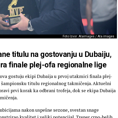
Foto Izvor: Ataimages / Ata images
ne titulu na gostovanju u Dubaiju,
a finale plej-ofa regionalne lige
ova gostuju ekipi Dubaija u prvoj utakmici finala plej-
a šampionsku titulu regionalnog takmičenja. Aktuelni
avi prvi korak ka odbrani trofeja, dok se ekipa Dubaija
kmičenja.
ambicijama nakon uspešne sezone, svestan snage
strirao kvalitet i veliki potencijal. Trener crno-belih