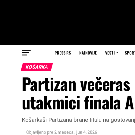
PRESS.RS
NAJNOVIJE
VESTI
SPOR
KOŠARKA
Partizan večeras 
utakmici finala A
Košarkaši Partizana brane titulu na gostovanju
Objavljeno pre
2 meseca
,
jun 4, 2026