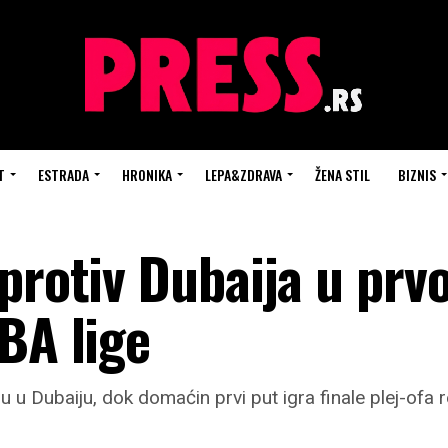
T
ESTRADA
HRONIKA
LEPA&ZDRAVA
ŽENA STIL
BIZNIS
protiv Dubaija u prvo
BA lige
 u Dubaiju, dok domaćin prvi put igra finale plej-ofa r