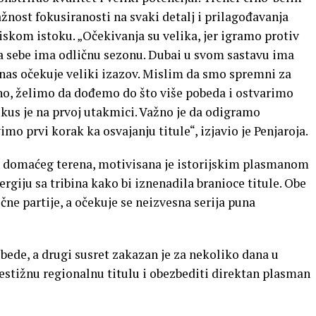
žnost fokusiranosti na svaki detalj i prilagođavanja
skom istoku. „Očekivanja su velika, jer igramo protiv
a sebe ima odličnu sezonu. Dubai u svom sastavu ima
nas očekuje veliki izazov. Mislim da smo spremni za
vno, želimo da dođemo do što više pobeda i ostvarimo
fokus je na prvoj utakmici. Važno je da odigramo
o prvi korak ka osvajanju titule“, izjavio je Penjaroja.
st domaćeg terena, motivisana je istorijskim plasmanom
nergiju sa tribina kako bi iznenadila branioce titule. Obe
ne partije, a očekuje se neizvesna serija puna
pobede, a drugi susret zakazan je za nekoliko dana u
estižnu regionalnu titulu i obezbediti direktan plasman