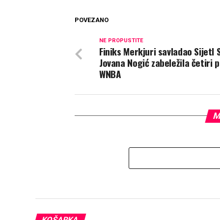
POVEZANO
NE PROPUSTITE
Finiks Merkjuri savladao Sijetl
Jovana Nogić zabeležila četiri 
WNBA
M
KOŠARKA