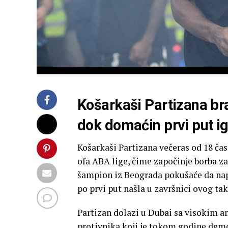
Košarkaši Partizana bra
dok domaćin prvi put igr
Košarkaši Partizana večeras od 18 čas
ofa ABA lige, čime započinje borba z
šampion iz Beograda pokušaće da napr
po prvi put našla u završnici ovog ta
Partizan dolazi u Dubai sa visokim 
protivnika koji je tokom godine demon