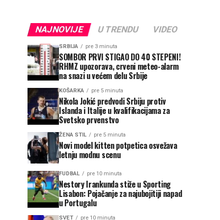
NAJNOVIJE
U TRENDU
VIDEO
SRBIJA
pre 3 minuta
SOMBOR PRVI STIGAO DO 40 STEPENI!
RHMZ upozorava, crveni meteo-alarm
na snazi u većem delu Srbije
KOŠARKA
pre 5 minuta
Nikola Jokić predvodi Srbiju protiv
Islanda i Italije u kvalifikacijama za
Svetsko prvenstvo
ŽENA STIL
pre 5 minuta
Novi model kitten potpetica osvežava
letnju modnu scenu
FUDBAL
pre 10 minuta
Nestory Irankunda stiže u Sporting
Lisabon: Pojačanje za najubojitiji napad
u Portugalu
SVET
pre 10 minuta