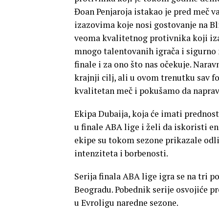
Đoan Penjaroja istakao je pred meč va
izazovima koje nosi gostovanje na Bli
veoma kvalitetnog protivnika koji iz
mnogo talentovanih igrača i sigurno 
finale i za ono što nas očekuje. Nara
krajnji cilj, ali u ovom trenutku sav 
kvalitetan meč i pokušamo da napravim
Ekipa Dubaija, koja će imati predno
u finale ABA lige i želi da iskoristi e
ekipe su tokom sezone prikazale odlič
intenziteta i borbenosti.
Serija finala ABA lige igra se na tri 
Beogradu. Pobednik serije osvojiće pr
u Evroligu naredne sezone.