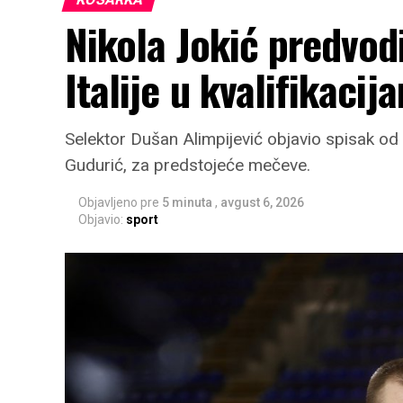
Nikola Jokić predvodi
Italije u kvalifikaci
Selektor Dušan Alimpijević objavio spisak od
Gudurić, za predstojeće mečeve.
Objavljeno pre
5 minuta
,
avgust 6, 2026
Objavio:
sport