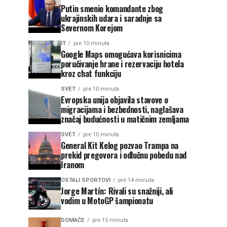
Putin smenio komandante zbog
ukrajinskih udara i saradnje sa
Severnom Korejom
IT
pre 10 minuta
Google Maps omogućava korisnicima
poručivanje hrane i rezervaciju hotela
kroz chat funkciju
SVET
pre 10 minuta
Evropska unija objavila stavove o
migracijama i bezbednosti, naglašava
značaj budućnosti u matičnim zemljama
SVET
pre 10 minuta
General Kit Kelog pozvao Trampa na
prekid pregovora i odlučnu pobedu nad
Iranom
OSTALI SPORTOVI
pre 14 minuta
Jorge Martín: Rivali su snažniji, ali
vodim u MotoGP šampionatu
DOMAĆE
pre 15 minuta