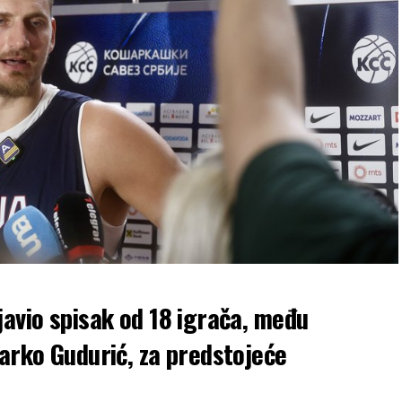
javio spisak od 18 igrača, među
Marko Gudurić, za predstojeće