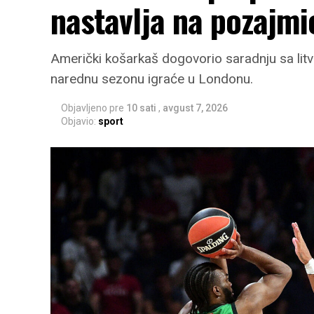
nastavlja na pozajmi
Američki košarkaš dogovorio saradnju sa litv
narednu sezonu igraće u Londonu.
Objavljeno pre
10 sati
,
avgust 7, 2026
Objavio:
sport