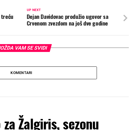
UP NEXT
 treću
Dejan Davidovac produžio ugovor sa
Crvenom zvezdom na još dve godine
OŽDA VAM SE SVIDI
KOMENTARI
za Žalgiris, sezonu