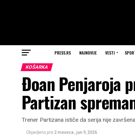
PRESS.RS
NAJNOVIJE
VESTI
SPOR
KOŠARKA
Đoan Penjaroja pr
Partizan spreman
Trener Partizana ističe da serija nije završe
Objavljeno pre
2 meseca
,
jun 9, 2026