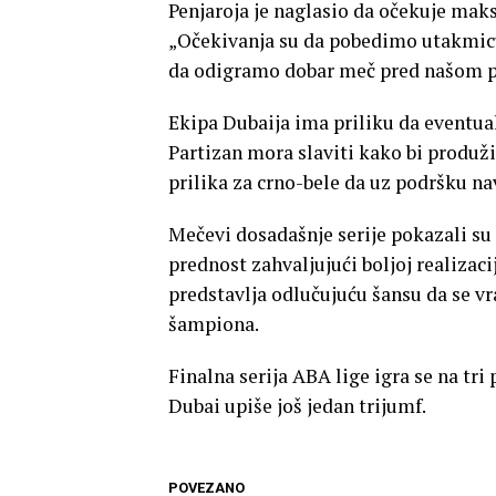
Penjaroja je naglasio da očekuje mak
„Očekivanja su da pobedimo utakmicu,
da odigramo dobar meč pred našom pu
Ekipa Dubaija ima priliku da eventu
Partizan mora slaviti kako bi produži
prilika za crno-bele da uz podršku na
Mečevi dosadašnje serije pokazali su 
prednost zahvaljujući boljoj realizac
predstavlja odlučujuću šansu da se vra
šampiona.
Finalna serija ABA lige igra se na tr
Dubai upiše još jedan trijumf.
POVEZANO