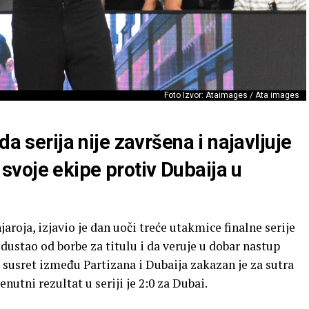
Foto Izvor: Ataimages / Ata images
da serija nije završena i najavljuje
voje ekipe protiv Dubaija u
roja, izjavio je dan uoči treće utakmice finalne serije
odustao od borbe za titulu i da veruje u dobar nastup
i susret između Partizana i Dubaija zakazan je za sutra
nutni rezultat u seriji je 2:0 za Dubai.