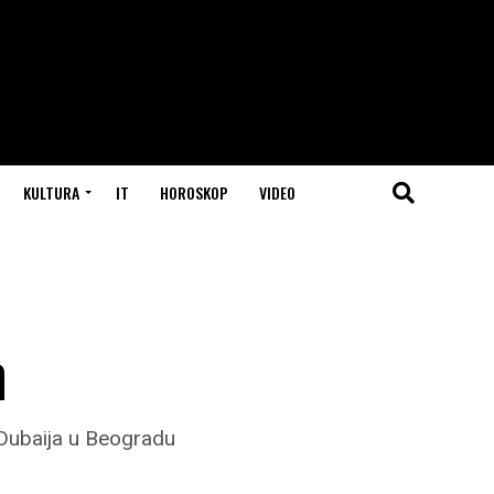
KULTURA
IT
HOROSKOP
VIDEO
m
v Dubaija u Beogradu