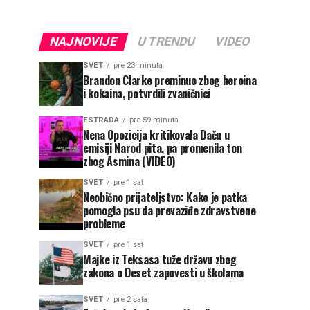
NAJNOVIJE
U TRENDU
VIDEO
SVET
pre 23 minuta
Brandon Clarke preminuo zbog heroina
i kokaina, potvrdili zvaničnici
ESTRADA
pre 59 minuta
Nena Opozicija kritikovala Daču u
emisiji Narod pita, pa promenila ton
zbog Asmina (VIDEO)
SVET
pre 1 sat
Neobično prijateljstvo: Kako je patka
pomogla psu da prevaziđe zdravstvene
probleme
SVET
pre 1 sat
Majke iz Teksasa tuže državu zbog
zakona o Deset zapovesti u školama
SVET
pre 2 sata