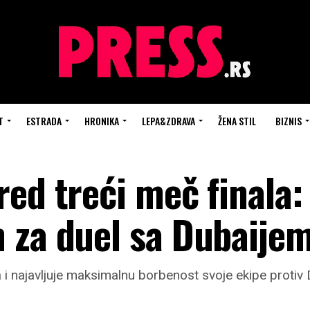
T
ESTRADA
HRONIKA
LEPA&ZDRAVA
ŽENA STIL
BIZNIS
ed treći meč finala:
 za duel sa Dubaije
na i najavljuje maksimalnu borbenost svoje ekipe proti