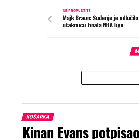
NE PROPUSTITE
Majk Braun: Suđenje je odlučilo
utakmicu finala NBA lige
M
KOŠARKA
Kinan Evans potpisao 