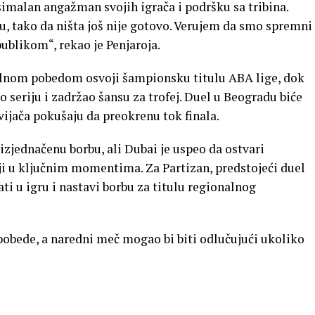
simalan angažman svojih igrača i podršku sa tribina.
 tako da ništa još nije gotovo. Verujem da smo spremni
blikom“, rekao je Penjaroja.
alnom pobedom osvoji šampionsku titulu ABA lige, dok
o seriju i zadržao šansu za trofej. Duel u Beogradu biće
vijača pokušaju da preokrenu tok finala.
izjednačenu borbu, ali Dubai je uspeo da ostvari
iji u ključnim momentima. Za Partizan, predstojeći duel
ti u igru i nastavi borbu za titulu regionalnog
i pobede, a naredni meč mogao bi biti odlučujući ukoliko