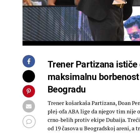
Trener Partizana ističe 
maksimalnu borbenost s
Beogradu
Trener košarkaša Partizana, Đoan Penja
plej-ofa ABA lige da njegov tim nije 
crno-belih protiv ekipe Dubaija. Treć
od 19 časova u Beogradskoj areni, a tre