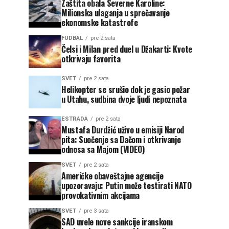
Zaštita obala Severne Karoline:
Milionska ulaganja u sprečavanje
ekonomske katastrofe
FUDBAL
pre 2 sata
Čelsi i Milan pred duel u Džakarti: Kvote
otkrivaju favorita
SVET
pre 2 sata
Helikopter se srušio dok je gasio požar
u Utahu, sudbina dvoje ljudi nepoznata
ESTRADA
pre 2 sata
Mustafa Durdžić uživo u emisiji Narod
pita: Suočenje sa Dačom i otkrivanje
odnosa sa Majom (VIDEO)
SVET
pre 2 sata
Američke obaveštajne agencije
upozoravaju: Putin može testirati NATO
provokativnim akcijama
SVET
pre 3 sata
SAD uvele nove sankcije iranskom