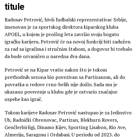
titule
Radosav Petrović, bivši fudbalski reprezentativac Srbije,
imenovan je za sportskog direktora kiparskog kluba
APOEL, u kojem je prošlog leta završio svoju bogatu
igračku karijeru. Petrović će na novoj funkciji biti zadužen
za rad sa igračima i stručnim štabom, a dogovor bi trebalo
da bude ozvaničen u naredna dva dana.
Petrović se na Kipar vratio nakon što je tokom
prethodnih sezona bio povezivan sa Partizanom, ali do
povratka u redove crno-belih nije došlo. Sada mu je
ukazano poverenje u klubu gde je ostvario značajne
uspehe kao igrač.
Tokom karijere Radosav Petrović nastupao je za Jedinstvo
Ub, Radnički Obrenovac, Partizan, Blekburn Rovers,
Genčlerbirligi, Dinamo Kijev, Sporting Lisabon, Rio Ave,
Almeriju, Saragosu i Ordabasi. U periodu od 2023. do