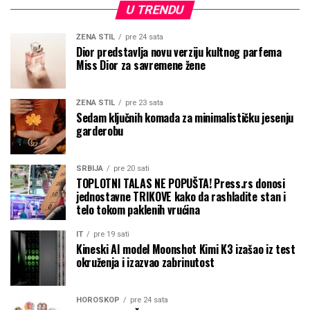
U TRENDU
ŽENA STIL
pre 24 sata
Dior predstavlja novu verziju kultnog parfema
Miss Dior za savremene žene
ŽENA STIL
pre 23 sata
Sedam ključnih komada za minimalističku jesenju
garderobu
SRBIJA
pre 20 sati
TOPLOTNI TALAS NE POPUŠTA! Press.rs donosi
jednostavne TRIKOVE kako da rashladite stan i
telo tokom paklenih vrućina
IT
pre 19 sati
Kineski AI model Moonshot Kimi K3 izašao iz test
okruženja i izazvao zabrinutost
HOROSKOP
pre 24 sata