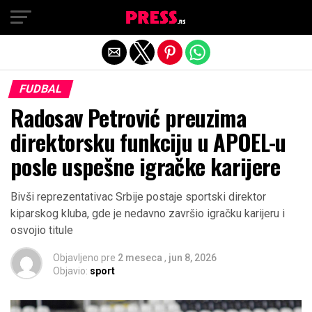
Exit mobile version
FUDBAL
Radosav Petrović preuzima
direktorsku funkciju u APOEL-u
posle uspešne igračke karijere
Bivši reprezentativac Srbije postaje sportski direktor
kiparskog kluba, gde je nedavno završio igračku karijeru i
osvojio titule
Objavljeno pre
2 meseca
,
jun 8, 2026
Objavio:
sport