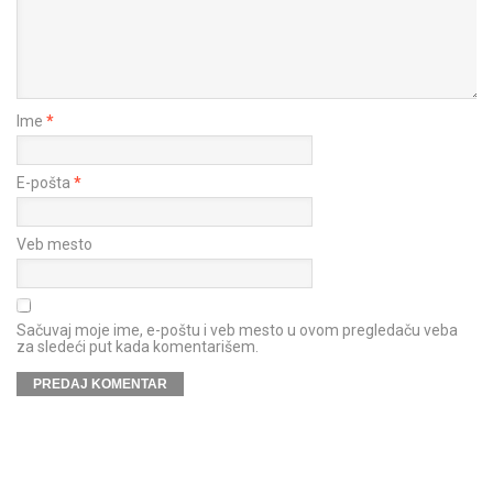
Ime
*
E-pošta
*
Veb mesto
Sačuvaj moje ime, e-poštu i veb mesto u ovom pregledaču veba
za sledeći put kada komentarišem.