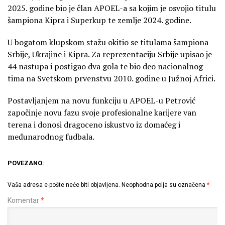
2025. godine bio je član APOEL-a sa kojim je osvojio titulu
šampiona Kipra i Superkup te zemlje 2024. godine.
U bogatom klupskom stažu okitio se titulama šampiona
Srbije, Ukrajine i Kipra. Za reprezentaciju Srbije upisao je
44 nastupa i postigao dva gola te bio deo nacionalnog
tima na Svetskom prvenstvu 2010. godine u Južnoj Africi.
Postavljanjem na novu funkciju u APOEL-u Petrović
započinje novu fazu svoje profesionalne karijere van
terena i donosi dragoceno iskustvo iz domaćeg i
međunarodnog fudbala.
POVEZANO:
Vaša adresa e-pošte neće biti objavljena.
Neophodna polja su označena
*
Komentar
*