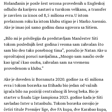
Holanđanin je posle šest sezona provedenih u Engleskoj
odlučio da karijeru nastavi u turskom velikanu, a transfer
je završen za iznos od 8,5 miliona evra. U istom
prelaznom roku ka istom klubu stigao je i Marko Asensio.
Ake je imao još samo godinu dana ugovora sa Sitiem.
„Bilo mi je privilegija da predstavljam Mančester Siti
tokom poslednjih šest godina i veoma sam zahvalan što
sam bio deo tako posebnog tima“, poručio je Natan Ake u
oproštajnoj poruci navijačima. „Mnogo sam naučio ovde
kao igrač i kao osoba, zahvalan sam na vremenu
provedenom u klubu.“
Ake je doveden iz Bornmuta 2020. godine za 45 miliona
evra i tokom boravka na Etihadu bio jedan od važnih
igrača bilo na poziciji centralnog ili levog beka. Bio je
starter u finalu Lige šampiona 2023. godine kada je Siti
savladao Inter u Istanbulu. Tokom boravka osvojio je
četiri titule Premijer lige, dve FA kupa, dve Karabao kupa,