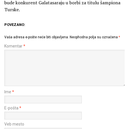
bude konkurent Galatasaraju u borbi za titulu šampiona
Turske.
POVEZANO:
Vaša adresa e-pošte neće biti objavljena.
Neophodna polja su označena
*
Komentar
*
Ime
*
E-pošta
*
Veb mesto