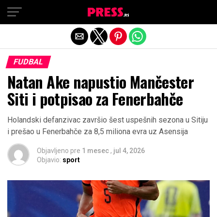
Exit mobile version
FUDBAL
Natan Ake napustio Mančester
Siti i potpisao za Fenerbahče
Holandski defanzivac završio šest uspešnih sezona u Sitiju
i prešao u Fenerbahče za 8,5 miliona evra uz Asensija
Objavljeno pre
1 mesec
,
jul 4, 2026
Objavio:
sport