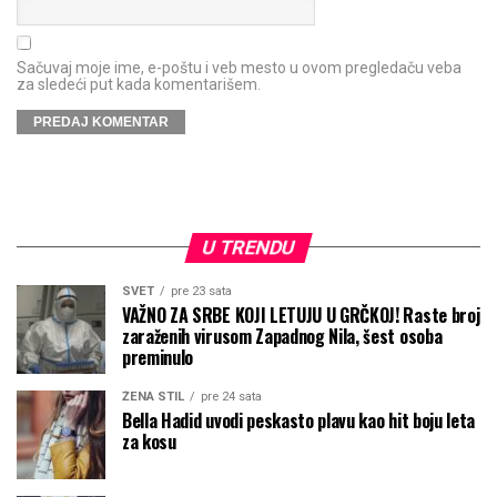
Sačuvaj moje ime, e-poštu i veb mesto u ovom pregledaču veba
za sledeći put kada komentarišem.
U TRENDU
SVET
pre 23 sata
VAŽNO ZA SRBE KOJI LETUJU U GRČKOJ! Raste broj
zaraženih virusom Zapadnog Nila, šest osoba
preminulo
ŽENA STIL
pre 24 sata
Bella Hadid uvodi peskasto plavu kao hit boju leta
za kosu