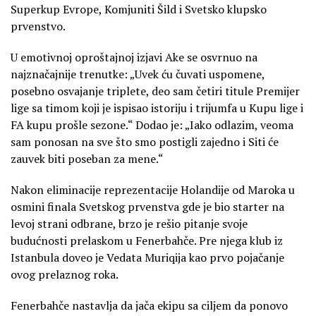
Superkup Evrope, Komjuniti Šild i Svetsko klupsko
prvenstvo.
U emotivnoj oproštajnoj izjavi Ake se osvrnuo na
najznačajnije trenutke: „Uvek ću čuvati uspomene,
posebno osvajanje triplete, deo sam četiri titule Premijer
lige sa timom koji je ispisao istoriju i trijumfa u Kupu lige i
FA kupu prošle sezone.“ Dodao je: „Iako odlazim, veoma
sam ponosan na sve što smo postigli zajedno i Siti će
zauvek biti poseban za mene.“
Nakon eliminacije reprezentacije Holandije od Maroka u
osmini finala Svetskog prvenstva gde je bio starter na
levoj strani odbrane, brzo je rešio pitanje svoje
budućnosti prelaskom u Fenerbahče. Pre njega klub iz
Istanbula doveo je Vedata Muriqija kao prvo pojačanje
ovog prelaznog roka.
Fenerbahče nastavlja da jača ekipu sa ciljem da ponovo