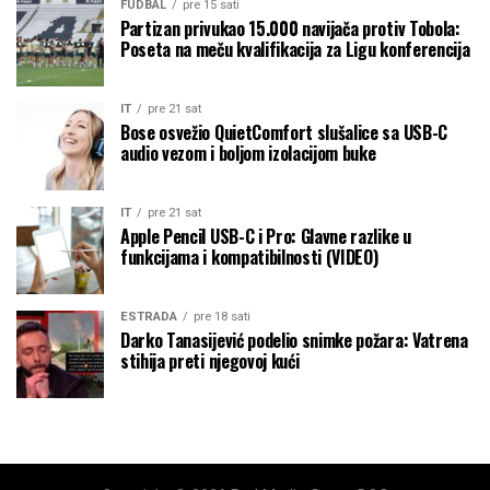
FUDBAL
pre 15 sati
Partizan privukao 15.000 navijača protiv Tobola:
Poseta na meču kvalifikacija za Ligu konferencija
IT
pre 21 sat
Bose osvežio QuietComfort slušalice sa USB-C
audio vezom i boljom izolacijom buke
IT
pre 21 sat
Apple Pencil USB-C i Pro: Glavne razlike u
funkcijama i kompatibilnosti (VIDEO)
ESTRADA
pre 18 sati
Darko Tanasijević podelio snimke požara: Vatrena
stihija preti njegovoj kući