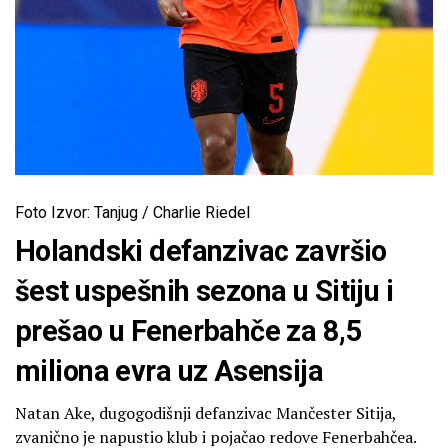
Foto Izvor: Tanjug / Charlie Riedel
Holandski defanzivac završio
šest uspešnih sezona u Sitiju i
prešao u Fenerbahče za 8,5
miliona evra uz Asensija
Natan Ake, dugogodišnji defanzivac Mančester Sitija,
zvanično je napustio klub i pojačao redove Fenerbahčea.