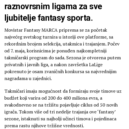
raznovrsnim ligama za sve
ljubitelje fantasy sporta.
Movistar Fantasy MARCA priprema se za početak
najvećeg svetskog turnira u istoriji ove platforme, sa
rekordnim brojem selekcija, utakmica i trajanjem. Počev
od 7. maja, korisnicima je ponuđen najkompletniji
takmičarski program do sada. Sezona je otvorena putem
privatnih i javnih liga, a nakon završetka LaLige
pokrenuto je osam zvaničnih konkursa sa najvrednijim
nagradama u zajednici.
Takmičari imaju mogućnost da formiraju svoje timove uz
budžet koji varira od 200 do 400 miliona evra, a
svakodnevno se na tržištu pojavljuje ciklus od 50 novih
igrača. Tokom više od tri nedelje trajanja ove ‘fantasy’
sezone, istaknuti su najbolji učinci timova i pojedinaca
prema rastu njihove tržišne vrednosti.