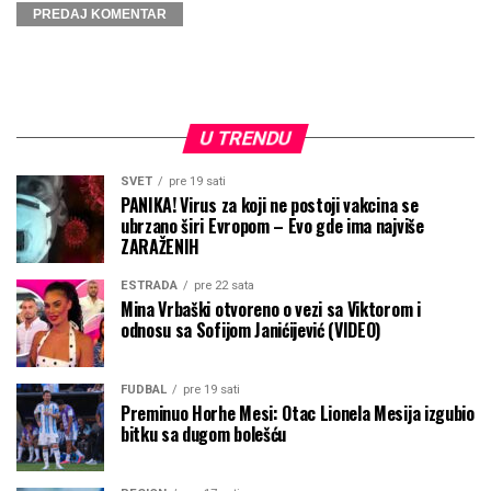
U TRENDU
SVET
pre 19 sati
PANIKA! Virus za koji ne postoji vakcina se
ubrzano širi Evropom – Evo gde ima najviše
ZARAŽENIH
ESTRADA
pre 22 sata
Mina Vrbaški otvoreno o vezi sa Viktorom i
odnosu sa Sofijom Janićijević (VIDEO)
FUDBAL
pre 19 sati
Preminuo Horhe Mesi: Otac Lionela Mesija izgubio
bitku sa dugom bolešću