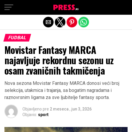
Exit mobile version
FUDBAL
Movistar Fantasy MARCA
najavljuje rekordnu sezonu uz
osam zvaničnih takmičenja
Nova sezona Movistar Fantasy MARCA donosi veći broj
selekcija, utakmica i trajanja, sa bogatim nagradama i
raznovrsnim ligama za sve ljubitelje fantasy sporta.
Objavljeno pre
2 meseca
,
jun 3, 2026
Objavio:
sport