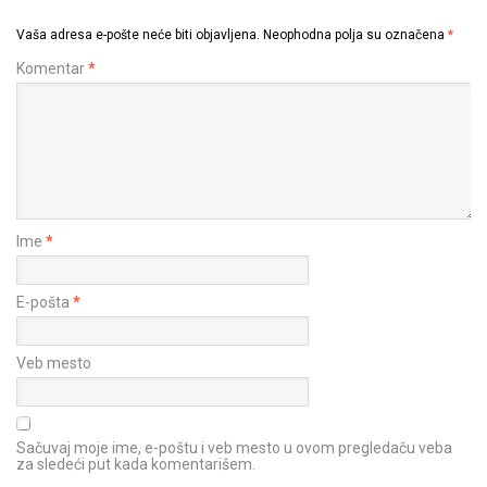
Vaša adresa e-pošte neće biti objavljena.
Neophodna polja su označena
*
Komentar
*
Ime
*
E-pošta
*
Veb mesto
Sačuvaj moje ime, e-poštu i veb mesto u ovom pregledaču veba
za sledeći put kada komentarišem.