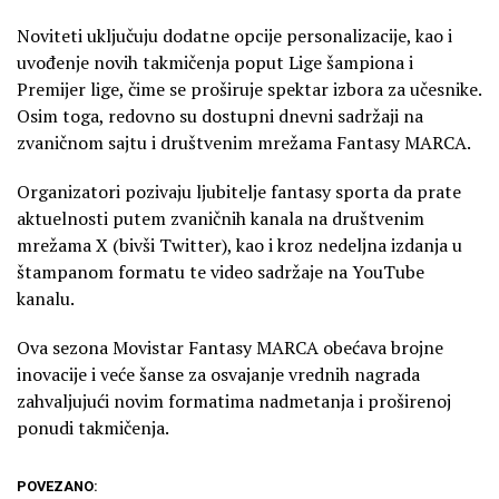
Noviteti uključuju dodatne opcije personalizacije, kao i
uvođenje novih takmičenja poput Lige šampiona i
Premijer lige, čime se proširuje spektar izbora za učesnike.
Osim toga, redovno su dostupni dnevni sadržaji na
zvaničnom sajtu i društvenim mrežama Fantasy MARCA.
Organizatori pozivaju ljubitelje fantasy sporta da prate
aktuelnosti putem zvaničnih kanala na društvenim
mrežama X (bivši Twitter), kao i kroz nedeljna izdanja u
štampanom formatu te video sadržaje na YouTube
kanalu.
Ova sezona Movistar Fantasy MARCA obećava brojne
inovacije i veće šanse za osvajanje vrednih nagrada
zahvaljujući novim formatima nadmetanja i proširenoj
ponudi takmičenja.
POVEZANO: