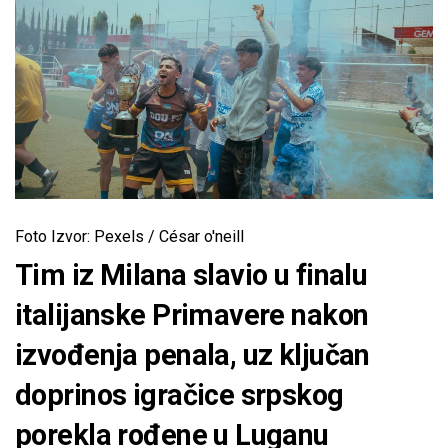
Foto Izvor: Pexels / César o'neill
Tim iz Milana slavio u finalu
italijanske Primavere nakon
izvođenja penala, uz ključan
doprinos igračice srpskog
porekla rođene u Luganu