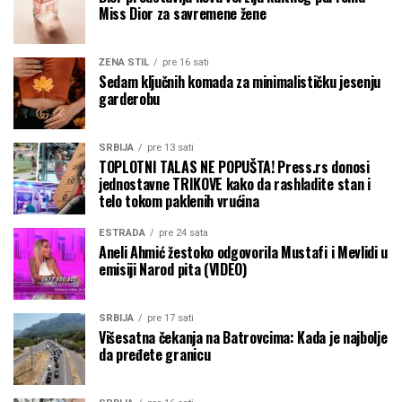
Miss Dior za savremene žene
ŽENA STIL
pre 16 sati
Sedam ključnih komada za minimalističku jesenju
garderobu
SRBIJA
pre 13 sati
TOPLOTNI TALAS NE POPUŠTA! Press.rs donosi
jednostavne TRIKOVE kako da rashladite stan i
telo tokom paklenih vrućina
ESTRADA
pre 24 sata
Aneli Ahmić žestoko odgovorila Mustafi i Mevlidi u
emisiji Narod pita (VIDEO)
SRBIJA
pre 17 sati
Višesatna čekanja na Batrovcima: Kada je najbolje
da pređete granicu