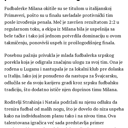
Fudbalerke Milana okitile su se titulom u italijanskoj
Primaveri, pošto su u finalu savladale protivnički tim
posle izvođenja penala. Meč je završen rezultatom 2:2 u
regularnom toku, a ekipa iz Milana bila je uspešnija sa
bele tačke i tako još jednom potvrdila dominaciju u ovom
takmičenju, ponovivši uspeh iz prošlogodišnjeg finala.
Posebnu pažnju privukla je mlada fudbalerka srpskog
porekla koja je odigrala značajnu ulogu za svoj tim. Ona je
rođena u Luganu i nastupala je za lokalni klub pre dolaska
u Italiju. Iako joj je ponuđeno da nastupa za Švajcarsku,
odlučila se da svoju karijeru gradi kroz srpsku fudbalsku
tradiciju, što dodatno ističe njen doprinos timu Milana.
Roditelji Strahinja i Nataša podržali su njenu odluku da
trenira fudbal od malih nogu, što je dovelo do niza uspeha
kako na individualnom planu tako i na nivou tima. Ova
talentovana igračica već sada predstavlja primer