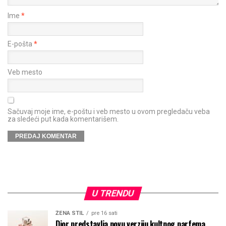
Ime
*
E-pošta
*
Veb mesto
Sačuvaj moje ime, e-poštu i veb mesto u ovom pregledaču veba
za sledeći put kada komentarišem.
U TRENDU
ŽENA STIL
pre 16 sati
Dior predstavlja novu verziju kultnog parfema