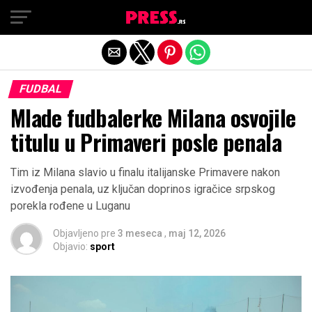
Exit mobile version
FUDBAL
Mlade fudbalerke Milana osvojile
titulu u Primaveri posle penala
Tim iz Milana slavio u finalu italijanske Primavere nakon
izvođenja penala, uz ključan doprinos igračice srpskog
porekla rođene u Luganu
Objavljeno pre
3 meseca
,
maj 12, 2026
Objavio:
sport