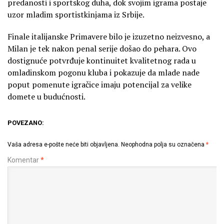
predanosti i sportskog duha, dok svojim igrama postaje
uzor mladim sportistkinjama iz Srbije.
Finale italijanske Primavere bilo je izuzetno neizvesno, a
Milan je tek nakon penal serije došao do pehara. Ovo
dostignuće potvrđuje kontinuitet kvalitetnog rada u
omladinskom pogonu kluba i pokazuje da mlade nade
poput pomenute igračice imaju potencijal za velike
domete u budućnosti.
POVEZANO:
Vaša adresa e-pošte neće biti objavljena.
Neophodna polja su označena
*
Komentar
*