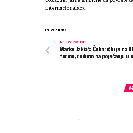
internacionalaca.
POVEZANO
NE PROPUSTITE
Marko Jakšić: Čukarički je na 8
forme, radimo na pojačanju u 
M