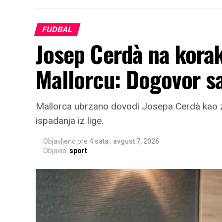
FUDBAL
Josep Cerdà na kora
Mallorcu: Dogovor s
Mallorca ubrzano dovodi Josepa Cerdà kao zam
ispadanja iz lige.
Objavljeno pre
4 sata
,
avgust 7, 2026
Objavio:
sport