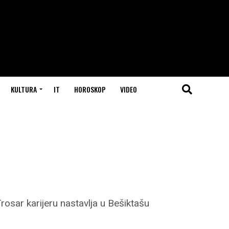
KULTURA
IT
HOROSKOP
VIDEO
rosar karijeru nastavlja u Bešiktašu