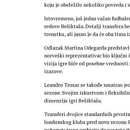
koju je obeležilo nekoliko povreda i 
Istovremeno, još jedan važan fudbaler
redove Bešiktaša. Detalji transfera b
trenutku, ali jasno je da će oba tima 
Odlazak Martina Odegarda predstavlja
norveški reprezentativac bio ključni 
vizija igre biće od posebne vrednosti 
izazove.
Leandro Trosar se takođe smatrao jed
sezone. Svojim iskustvom i fleksibiln
dimenziju igri Bešiktaša.
Transferi dvojice standardnih prvoti
londonskog kluba pred novu sezonu Pre
pokazuju jasne ambicije da povrate 