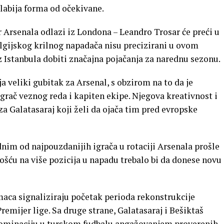
slabija forma od očekivane.
 Arsenala odlazi iz Londona – Leandro Trosar će preći u
elgijskog krilnog napadača nisu precizirani u ovom
iz Istanbula dobiti značajna pojačanja za narednu sezonu.
 veliki gubitak za Arsenal, s obzirom na to da je
igrač veznog reda i kapiten ekipe. Njegova kreativnost i
za Galatasaraj koji želi da ojača tim pred evropske
nim od najpouzdanijih igrača u rotaciji Arsenala prošle
ošću na više pozicija u napadu trebalo bi da donese novu
maca signaliziraju početak perioda rekonstrukcije
mijer lige. Sa druge strane, Galatasaraj i Bešiktaš
dominaciju u turskom fudbalu angažovanjem proverenih