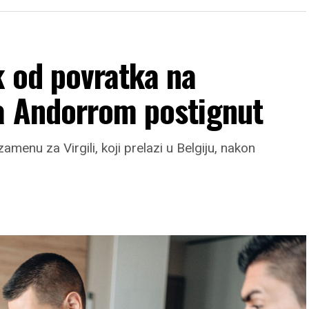
k od povratka na
a Andorrom postignut
enu za Virgili, koji prelazi u Belgiju, nakon