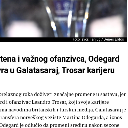
Foto Izvor: Tanjug / Denes Erdos
itena i važnog ofanzivca, Odegard
ra u Galatasaraj, Trosar karijeru
relaznog roka doživeti značajne promene u sastavu, jer
 i ofanzivac Leandro Trosar, koji svoje karijere
ema navodima britanskih i turskih medija, Galatasaraj je
ransfera norveškog veziste Martina Odegarda, a iznos
. Odegard je odlučio da promeni sredinu nakon sezone