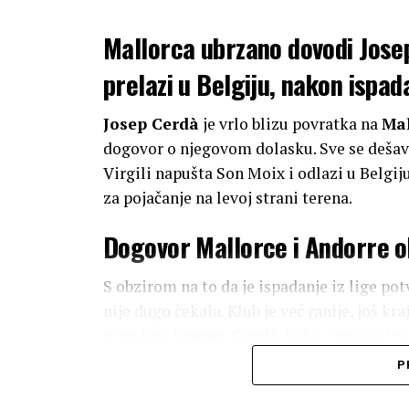
Mallorca ubrzano dovodi Josep
prelazi u Belgiju, nakon ispada
Josep Cerdà
je vrlo blizu povratka na
Mal
dogovor o njegovom dolasku. Sve se dešav
Virgili napušta Son Moix i odlazi u Belgij
za pojačanje na levoj strani terena.
Dogovor Mallorce i Andorre 
S obzirom na to da je ispadanje iz lige p
nije dugo čekala. Klub je već ranije, još
transfera
Josepa Cerdà
. Kako prenose izv
završene i ostalo je još samo da se zvaničn
P
Zanimljivo je da je Cerdà i ranije pokazivao