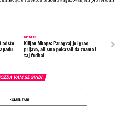
UP NEXT
0 odsto
Kilijan Mbape: Paragvaj je igrao
napadu
prljavo, ali smo pokazali da znamo i
taj fudbal
OŽDA VAM SE SVIDI
KOMENTARI