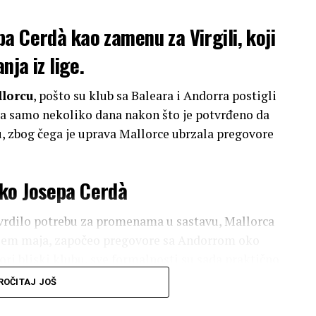
a Cerdà kao zamenu za Virgili, koji
nja iz lige.
lorcu
, pošto su klub sa Baleara i Andorra postigli
a samo nekoliko dana nakon što je potvrđeno da
u, zbog čega je uprava Mallorce ubrzala pregovore
oko Josepa Cerdà
otvrdilo potrebu za promenama u sastavu, Mallorca
 krajem maja, započeo pregovore sa Andorrom oko
ori bliski klubu, sve formalnosti su sada praktično
o ozvaniči transfer.
ROČITAJ JOŠ
 želju da se vrati na „svoju ostrvu“, bez obzira što