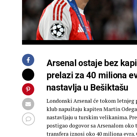
Arsenal ostaje bez kap
prelazi za 40 miliona ev
nastavlja u Bešiktašu
Londonski Arsenal će tokom letnjeg p
klub napuštaju kapiten Martin Odegard
nastavljaju u turskim velikanima. Pr
postigao dogovor sa Arsenalom oko t
transfera iznosi oko 40 miliona evra