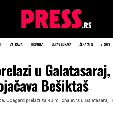
T
ESTRADA
HRONIKA
LEPA&ZDRAVA
ŽENA STIL
BIZNIS
elazi u Galatasaraj,
ojačava Bešiktaš
a, Odegard prelazi za 40 miliona evra u Galatasaraj, T