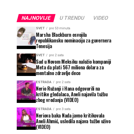
NAJNOVIJE
U TRENDU
VIDEO
SVET
pre 53 minuta
Marsha Blackburn osvojila
republikansku nominaciju za guvernera
Tenesija
SVET
pre 2 sata
Sud u Novom Meksiku naložio kompaniji
Meta da plati 567 miliona dolara za
mentalno zdravlje dece
ESTRADA
pre 2 sata
Nerio Ružanji i Hana odgovorili na
kritike gledalaca, Aneli najavila tužbu
zbog vređanja (VIDEO)
ESTRADA
pre 3 sata
Neriova baka Nada javno kritikovala
Aneli Ahmić, usledila najava tužbe uživo
(VIDEO)