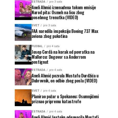
ESTRADA
pre 3 sata
Aneli Ahmić iznenađena tokom emisije
Narod pita: Osmeh na licu zbog
posebnog trenutka (VIDEO)
SVET
pre 3 sata
FAA naredila inspekciju Boeing 737 Max
aviona zbog pukotina
FUDBAL
pre 4 sata
Josep Cerdà na korak od povratka na
Mallorcu: Dogovor sa Andorrom
postignut
ESTRADA
pre 4 sata
Aneli Ahmić pozvala Mustafu Durdžića u
Dubrovnik, on odbio zbog posla (VIDEO)
SVET
pre 4 sata
Planirao požar u Spokaneu: Osumnjičeni
priznao pripremu katastrofe
ESTRADA
pre 4 sata
Aneli Ahmić žestoko odgovorila Mustafi