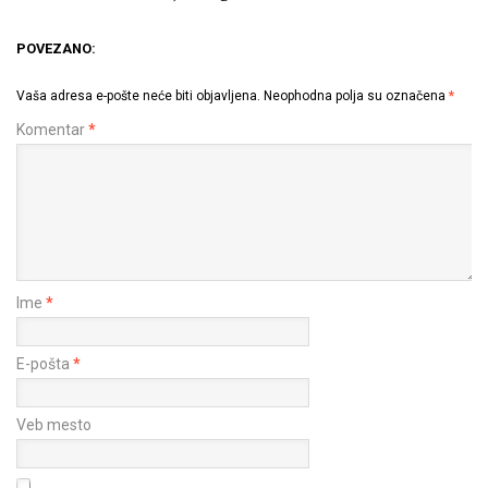
POVEZANO:
Vaša adresa e-pošte neće biti objavljena.
Neophodna polja su označena
*
Komentar
*
Ime
*
E-pošta
*
Veb mesto