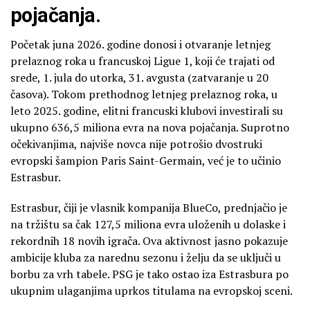
pojačanja.
Početak juna 2026. godine donosi i otvaranje letnjeg
prelaznog roka u francuskoj Ligue 1, koji će trajati od
srede, 1. jula do utorka, 31. avgusta (zatvaranje u 20
časova). Tokom prethodnog letnjeg prelaznog roka, u
leto 2025. godine, elitni francuski klubovi investirali su
ukupno 636,5 miliona evra na nova pojačanja. Suprotno
očekivanjima, najviše novca nije potrošio dvostruki
evropski šampion Paris Saint-Germain, već je to učinio
Estrasbur.
Estrasbur, čiji je vlasnik kompanija BlueCo, prednjačio je
na tržištu sa čak 127,5 miliona evra uloženih u dolaske i
rekordnih 18 novih igrača. Ova aktivnost jasno pokazuje
ambicije kluba za narednu sezonu i želju da se uključi u
borbu za vrh tabele. PSG je tako ostao iza Estrasbura po
ukupnim ulaganjima uprkos titulama na evropskoj sceni.