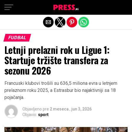
Exit mobile version
FUDBAL
Letnji prelazni rok u Ligue 1:
Startuje tržište transfera za
sezonu 2026
Francuski klubovi trošili su 636,5 miliona evra u letnjem
prelaznom roku 2025, a Estrasbur bio najaktivniji sa 18
pojačanja.
Objavljeno pre
2 meseca
,
jun 3, 2026
Objavio:
sport