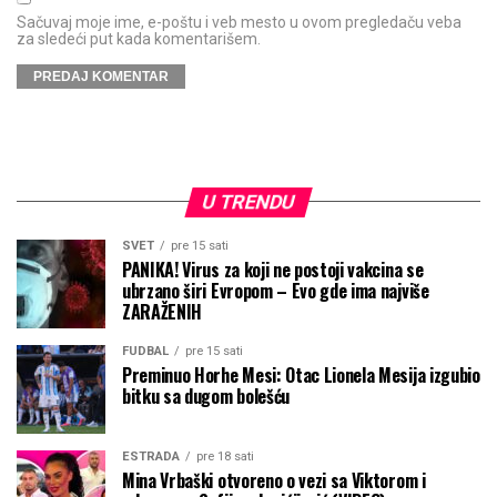
Sačuvaj moje ime, e-poštu i veb mesto u ovom pregledaču veba
za sledeći put kada komentarišem.
U TRENDU
SVET
pre 15 sati
PANIKA! Virus za koji ne postoji vakcina se
ubrzano širi Evropom – Evo gde ima najviše
ZARAŽENIH
FUDBAL
pre 15 sati
Preminuo Horhe Mesi: Otac Lionela Mesija izgubio
bitku sa dugom bolešću
ESTRADA
pre 18 sati
Mina Vrbaški otvoreno o vezi sa Viktorom i