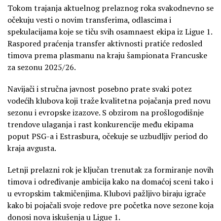
Tokom trajanja aktuelnog prelaznog roka svakodnevno se
očekuju vesti o novim transferima, odlascima i
spekulacijama koje se tiču svih osamnaest ekipa iz Ligue 1.
Raspored praćenja transfer aktivnosti pratiće redosled
timova prema plasmanu na kraju šampionata Francuske
za sezonu 2025/26.
Navijači i stručna javnost posebno prate svaki potez
vodećih klubova koji traže kvalitetna pojačanja pred novu
sezonu i evropske izazove. S obzirom na prošlogodišnje
trendove ulaganja i rast konkurencije među ekipama
poput PSG-a i Estrasbura, očekuje se uzbudljiv period do
kraja avgusta.
Letnji prelazni rok je ključan trenutak za formiranje novih
timova i određivanje ambicija kako na domaćoj sceni tako i
u evropskim takmičenjima. Klubovi pažljivo biraju igrače
kako bi pojačali svoje redove pre početka nove sezone koja
donosi nova iskušenja u Ligue 1.