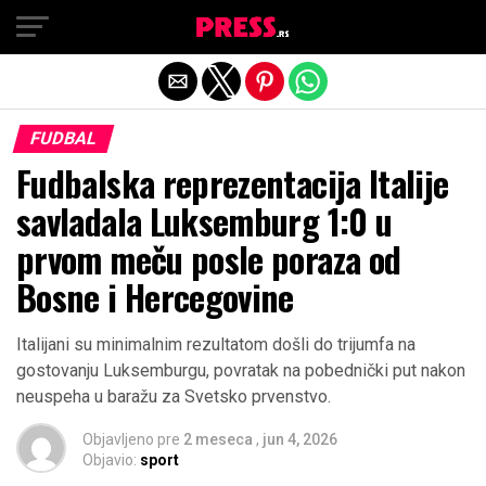
Exit mobile version
FUDBAL
Fudbalska reprezentacija Italije
savladala Luksemburg 1:0 u
prvom meču posle poraza od
Bosne i Hercegovine
Italijani su minimalnim rezultatom došli do trijumfa na
gostovanju Luksemburgu, povratak na pobednički put nakon
neuspeha u baražu za Svetsko prvenstvo.
Objavljeno pre
2 meseca
,
jun 4, 2026
Objavio:
sport