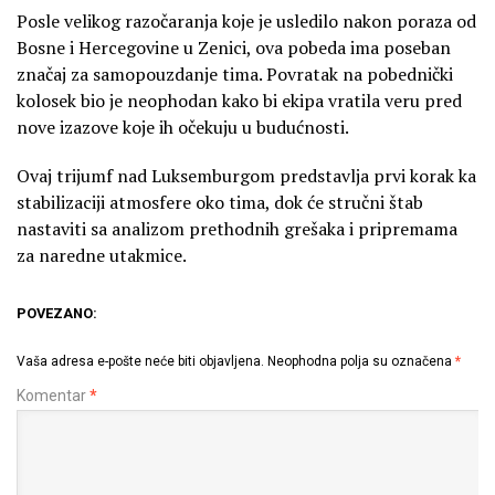
Posle velikog razočaranja koje je usledilo nakon poraza od
Bosne i Hercegovine u Zenici, ova pobeda ima poseban
značaj za samopouzdanje tima. Povratak na pobednički
kolosek bio je neophodan kako bi ekipa vratila veru pred
nove izazove koje ih očekuju u budućnosti.
Ovaj trijumf nad Luksemburgom predstavlja prvi korak ka
stabilizaciji atmosfere oko tima, dok će stručni štab
nastaviti sa analizom prethodnih grešaka i pripremama
za naredne utakmice.
POVEZANO:
Vaša adresa e-pošte neće biti objavljena.
Neophodna polja su označena
*
Komentar
*