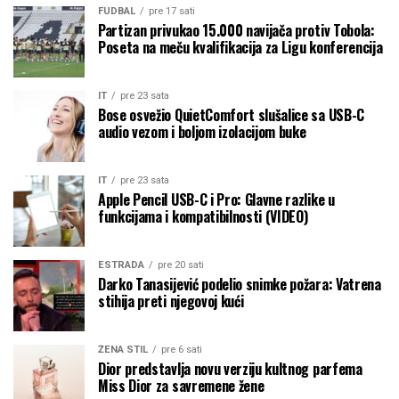
FUDBAL
pre 17 sati
Partizan privukao 15.000 navijača protiv Tobola:
Poseta na meču kvalifikacija za Ligu konferencija
IT
pre 23 sata
Bose osvežio QuietComfort slušalice sa USB-C
audio vezom i boljom izolacijom buke
IT
pre 23 sata
Apple Pencil USB-C i Pro: Glavne razlike u
funkcijama i kompatibilnosti (VIDEO)
ESTRADA
pre 20 sati
Darko Tanasijević podelio snimke požara: Vatrena
stihija preti njegovoj kući
ŽENA STIL
pre 6 sati
Dior predstavlja novu verziju kultnog parfema
Miss Dior za savremene žene