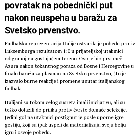
povratak na pobednički put
nakon neuspeha u baražu za
Svetsko prvenstvo.
Fudbalska reprezentacija Italije ostvarila je pobedu protiv
Luksemburga rezultatom 1:0 u prijateljskoj utakmici
odigranoj na gostujućem terenu. Ovo je bio prvi meč
Azura nakon šokantnog poraza od Bosne i Hercegovine u
finalu baraža za plasman na Svetsko prvenstvo, što je
izazvalo burne reakcije i promene unutar italijanskog
fudbala.
Italijani su tokom celog susreta imali inicijativu, ali su
teško dolazili do prilika protiv čvrste domaće selekcije.
Jedini gol na utakmici postignut je posle uporne igre
gostiju, koji su ipak uspeli da materijalizuju svoju bolju
igru i osvoje pobedu.