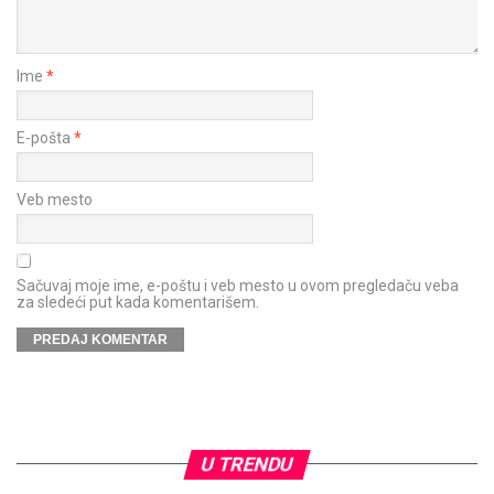
Ime
*
E-pošta
*
Veb mesto
Sačuvaj moje ime, e-poštu i veb mesto u ovom pregledaču veba
za sledeći put kada komentarišem.
U TRENDU