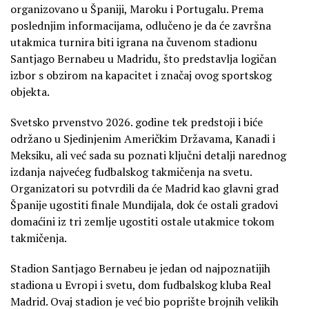
organizovano u Španiji, Maroku i Portugalu. Prema
poslednjim informacijama, odlučeno je da će završna
utakmica turnira biti igrana na čuvenom stadionu
Santjago Bernabeu u Madridu, što predstavlja logičan
izbor s obzirom na kapacitet i značaj ovog sportskog
objekta.
Svetsko prvenstvo 2026. godine tek predstoji i biće
održano u Sjedinjenim Američkim Državama, Kanadi i
Meksiku, ali već sada su poznati ključni detalji narednog
izdanja najvećeg fudbalskog takmičenja na svetu.
Organizatori su potvrdili da će Madrid kao glavni grad
Španije ugostiti finale Mundijala, dok će ostali gradovi
domaćini iz tri zemlje ugostiti ostale utakmice tokom
takmičenja.
Stadion Santjago Bernabeu je jedan od najpoznatijih
stadiona u Evropi i svetu, dom fudbalskog kluba Real
Madrid. Ovaj stadion je već bio poprište brojnih velikih