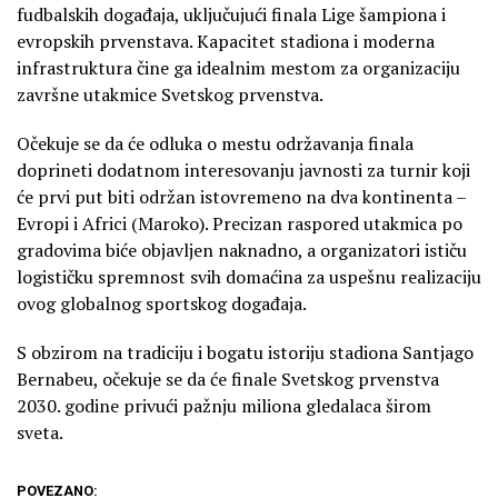
fudbalskih događaja, uključujući finala Lige šampiona i
evropskih prvenstava. Kapacitet stadiona i moderna
infrastruktura čine ga idealnim mestom za organizaciju
završne utakmice Svetskog prvenstva.
Očekuje se da će odluka o mestu održavanja finala
doprineti dodatnom interesovanju javnosti za turnir koji
će prvi put biti održan istovremeno na dva kontinenta –
Evropi i Africi (Maroko). Precizan raspored utakmica po
gradovima biće objavljen naknadno, a organizatori ističu
logističku spremnost svih domaćina za uspešnu realizaciju
ovog globalnog sportskog događaja.
S obzirom na tradiciju i bogatu istoriju stadiona Santjago
Bernabeu, očekuje se da će finale Svetskog prvenstva
2030. godine privući pažnju miliona gledalaca širom
sveta.
POVEZANO: