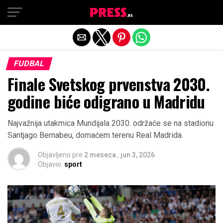
Exit mobile version
FUDBAL
Finale Svetskog prvenstva 2030.
godine biće odigrano u Madridu
Najvažnija utakmica Mundijala 2030. održaće se na stadionu
Santjago Bernabeu, domaćem terenu Real Madrida
Objavljeno pre
2 meseca
,
jun 3, 2026
Objavio:
sport