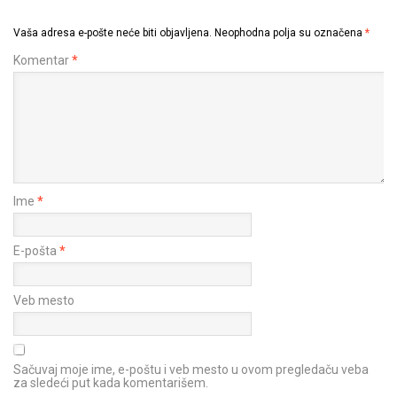
Vaša adresa e-pošte neće biti objavljena.
Neophodna polja su označena
*
Komentar
*
Ime
*
E-pošta
*
Veb mesto
Sačuvaj moje ime, e-poštu i veb mesto u ovom pregledaču veba
za sledeći put kada komentarišem.