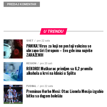
U TRENDU
SVET
pre 22 sata
PANIKA! Virus za koji ne postoji vakcina se
ubrzano širi Evropom – Evo gde ima najviše
ZARAŽENIH
REGION
pre 20 sati
REKORD! Muškarac primljen sa 6,2 promila
alkohola u krvi na klinici u Splitu
FUDBAL
pre 22 sata
Preminuo Horhe Mesi: Otac Lionela Mesija izgubio
bitku sa dugom bolešću