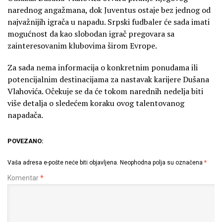
narednog angažmana, dok Juventus ostaje bez jednog od
najvažnijih igrača u napadu. Srpski fudbaler će sada imati
mogućnost da kao slobodan igrač pregovara sa
zainteresovanim klubovima širom Evrope.
Za sada nema informacija o konkretnim ponudama ili
potencijalnim destinacijama za nastavak karijere Dušana
Vlahovića. Očekuje se da će tokom narednih nedelja biti
više detalja o sledećem koraku ovog talentovanog
napadača.
POVEZANO:
Vaša adresa e-pošte neće biti objavljena.
Neophodna polja su označena
*
Komentar
*