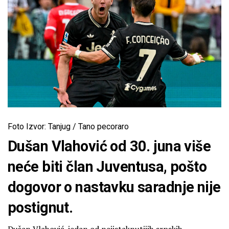
Foto Izvor: Tanjug / Tano pecoraro
Dušan Vlahović od 30. juna više
neće biti član Juventusa, pošto
dogovor o nastavku saradnje nije
postignut.
Dušan Vlahović, jedan od najistaknutijih srpskih