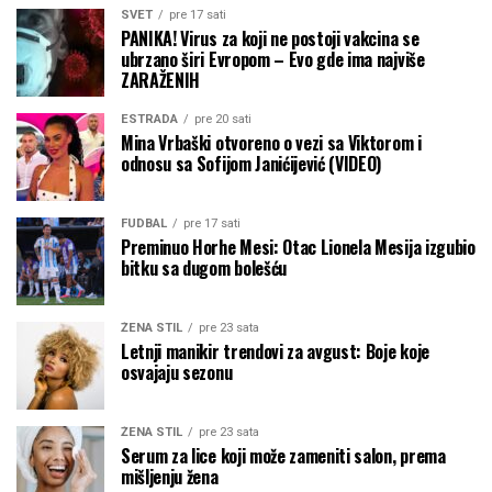
SVET
pre 17 sati
PANIKA! Virus za koji ne postoji vakcina se
ubrzano širi Evropom – Evo gde ima najviše
ZARAŽENIH
ESTRADA
pre 20 sati
Mina Vrbaški otvoreno o vezi sa Viktorom i
odnosu sa Sofijom Janićijević (VIDEO)
FUDBAL
pre 17 sati
Preminuo Horhe Mesi: Otac Lionela Mesija izgubio
bitku sa dugom bolešću
ŽENA STIL
pre 23 sata
Letnji manikir trendovi za avgust: Boje koje
osvajaju sezonu
ŽENA STIL
pre 23 sata
Serum za lice koji može zameniti salon, prema
mišljenju žena