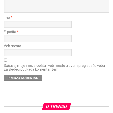
Ime
*
E-pošta
*
Veb mesto
Sačuvaj moje ime, e-poštu i veb mesto u ovom pregledaču veba
za sledeći put kada komentarišem.
U TRENDU