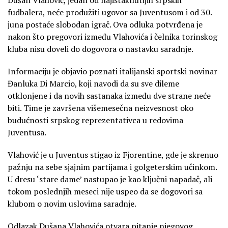
fudbalera, neće produžiti ugovor sa Juventusom i od 30.
juna postaće slobodan igrač. Ova odluka potvrđena je
nakon što pregovori između Vlahovića i čelnika torinskog
kluba nisu doveli do dogovora o nastavku saradnje.
Informaciju je objavio poznati italijanski sportski novinar
Đanluka Di Marcio, koji navodi da su sve dileme
otklonjene i da novih sastanaka između dve strane neće
biti. Time je završena višemesečna neizvesnost oko
budućnosti srpskog reprezentativca u redovima
Juventusa.
Vlahović je u Juventus stigao iz Fjorentine, gde je skrenuo
pažnju na sebe sjajnim partijama i golgeterskim učinkom.
U dresu ‘stare dame’ nastupao je kao ključni napadač, ali
tokom poslednjih meseci nije uspeo da se dogovori sa
klubom o novim uslovima saradnje.
Odlazak Dušana Vlahovića otvara pitanje njegovog