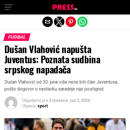
Exit mobile version
FUDBAL
Dušan Vlahović napušta
Juventus: Poznata sudbina
srpskog napadača
Dušan Vlahović od 30. juna više neće biti član Juventusa,
pošto dogovor o nastavku saradnje nije postignut.
Objavljeno pre
2 meseca
,
jun 3, 2026
Objavio:
sport