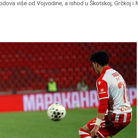
bodova više od Vojvodine, a ishod u Škotskoj, Grčkoj i