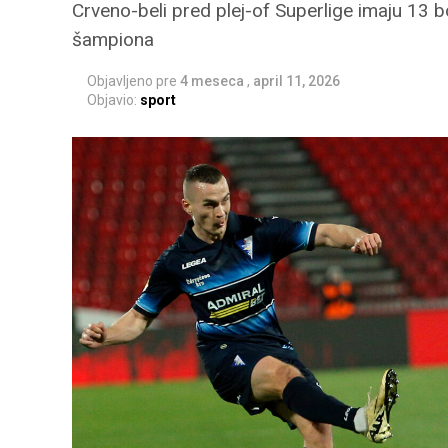
Crveno-beli pred plej-of Superlige imaju 13 
šampiona
Objavljeno pre
4 meseca
,
april 11, 2026
Objavio:
sport