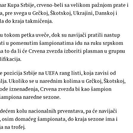
ar Kupa Srbije, crveno-beli sa velikom pažnjom prate i
 pre svega u Grčkoj, Škotskoj, Ukrajini, Danskoj i
la do kraja takmičenja.
u tokom petka uveče, dok su navijači pratili nastup
ltati u pomenutim šampionatima idu na ruku srpskom
a to da li će Crvena zvezda izboriti plasman u grupnu
fikacija.
pozicija Srbije na UEFA rang listi, koja zavisi od
ja. Ukoliko se u narednim kolima u Grčkoj, Škotskoj,
gode iznenađenja, Crvena zvezda bi kao šampion
 šampiona naredne sezone.
dećem kolu nacionalnih prvenstava, pa će navijači
a, osim domaćeg šampionata, do kraja sezone ima i
a na trofej.