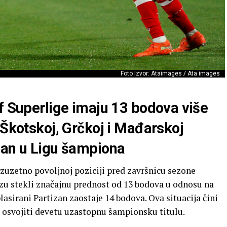
Foto Izvor: Ataimages / Ata images
f Superlige imaju 13 bodova više
 Škotskoj, Grčkoj i Mađarskoj
man u Ligu šampiona
izuzetno povoljnoj poziciji pred završnicu sezone
 fazu stekli značajnu prednost od 13 bodova u odnosu na
asirani Partizan zaostaje 14 bodova. Ova situacija čini
 osvojiti devetu uzastopnu šampionsku titulu.