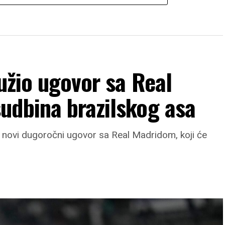
dužio ugovor sa Real
udbina brazilskog asa
je novi dugoročni ugovor sa Real Madridom, koji će