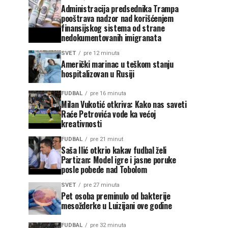
Administracija predsednika Trampa
pooštrava nadzor nad korišćenjem
finansijskog sistema od strane
nedokumentovanih imigranata
SVET
pre 12 minuta
Američki marinac u teškom stanju
hospitalizovan u Rusiji
FUDBAL
pre 16 minuta
Milan Vukotić otkriva: Kako nas saveti
Raće Petrovića vode ka većoj
kreativnosti
FUDBAL
pre 21 minut
Saša Ilić otkrio kakav fudbal želi
Partizan: Model igre i jasne poruke
posle pobede nad Tobolom
SVET
pre 27 minuta
Pet osoba preminulo od bakterije
mesožderke u Luizijani ove godine
FUDBAL
pre 32 minuta