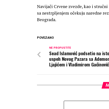
Navijači Crvene zvezde, kao i stručni
sa nestrpljenjem očekuju naredne rezu
Beograda.
POVEZANO
NE PROPUSTITE
Sead Islamović podsetio na isto
uspeh Novog Pazara sa Ademo
Ljajićem i Vladimirom Gaćinovi
M