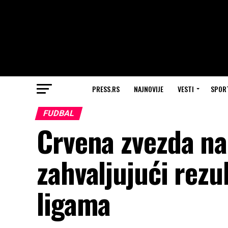
PRESS.RS
NAJNOVIJE
VESTI
SPOR
FUDBAL
Crvena zvezda na
zahvaljujući rez
ligama