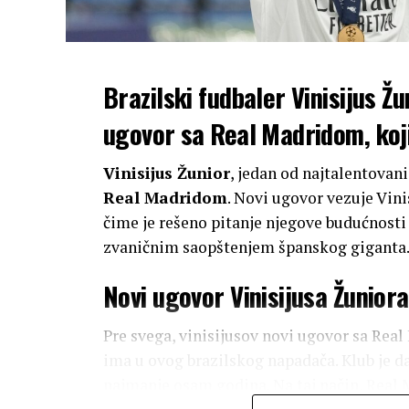
Brazilski fudbaler Vinisijus Ž
ugovor sa Real Madridom, koji 
Vinisijus Žunior
, jedan od najtalentovani
Real Madridom
. Novi ugovor vezuje Vini
čime je rešeno pitanje njegove budućnosti
zvaničnim saopštenjem španskog giganta
Novi ugovor Vinisijusa Žunior
Pre svega, vinisijusov novi ugovor sa Rea
ima u ovog brazilskog napadača. Klub je da
najmanje osam godina. Na taj način, Real