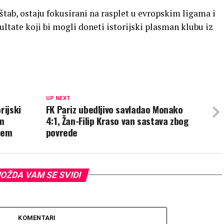
 štab, ostaju fokusirani na rasplet u evropskim ligama i
ltate koji bi mogli doneti istorijski plasman klubu iz
UP NEXT
rijski
FK Pariz ubedljivo savladao Monako
m
4:1, Žan-Filip Kraso van sastava zbog
ćem
povrede
OŽDA VAM SE SVIDI
KOMENTARI