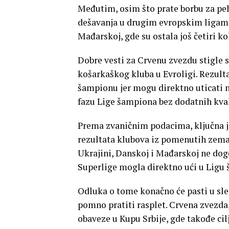
Međutim, osim što prate borbu za peh
dešavanja u drugim evropskim ligama,
Mađarskoj, gde su ostala još četiri ko
Dobre vesti za Crvenu zvezdu stigle s
košarkaškog kluba u Evroligi. Rezu
šampionu jer mogu direktno uticati n
fazu Lige šampiona bez dodatnih kvali
Prema zvaničnim podacima, ključna je 
rezultata klubova iz pomenutih zemal
Ukrajini, Danskoj i Mađarskoj ne do
Superlige mogla direktno ući u Ligu
Odluka o tome konačno će pasti u sle
pomno pratiti rasplet. Crvena zvezd
obaveze u Kupu Srbije, gde takođe cilj