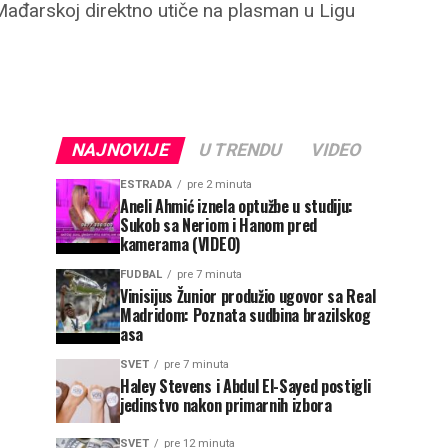
 Mađarskoj direktno utiče na plasman u Ligu
NAJNOVIJE
U TRENDU
VIDEO
ESTRADA
pre 2 minuta
Aneli Ahmić iznela optužbe u studiju:
Sukob sa Neriom i Hanom pred
kamerama (VIDEO)
FUDBAL
pre 7 minuta
Vinisijus Žunior produžio ugovor sa Real
Madridom: Poznata sudbina brazilskog
asa
SVET
pre 7 minuta
Haley Stevens i Abdul El-Sayed postigli
jedinstvo nakon primarnih izbora
SVET
pre 12 minuta