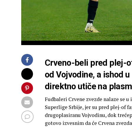
Crveno-beli pred plej-o
od Vojvodine, a ishod u
direktno utiče na plas
Fudbaleri Crvene zvezde nalaze se u 
Superlige Srbije, jer su pred plej-of
drugoplasiranu Vojvodinu, dok trećepl
gotovo izvesnim da će Crvena zvezda