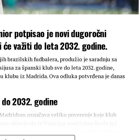
unior potpisao je novi dugoročni
će važiti do leta 2032. godine.
jih brazilskih fudbalera, produžio je saradnju sa
sijusa za španski klub sve do leta 2032. godine,
 u klubu iz Madrida. Ova odluka potvrđena je danas
.
a do 2032. godine
l Madridom označava veliko poverenje koje klub
nas objavio da će Vinisijus nositi dres Reala još
 Madrid pokazuje jasnu nameru da zadrži ključne