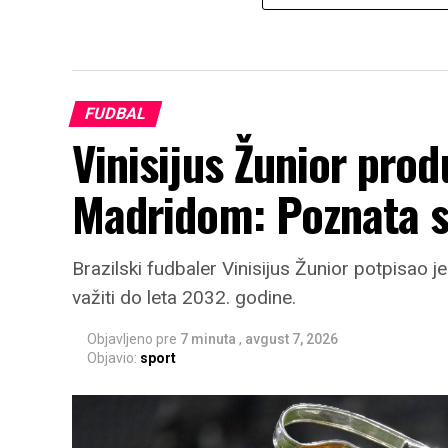
FUDBAL
Vinisijus Žunior pro
Madridom: Poznata s
Brazilski fudbaler Vinisijus Žunior potpisao 
važiti do leta 2032. godine.
Objavljeno pre
7 minuta
,
avgust 7, 2026
Objavio:
sport