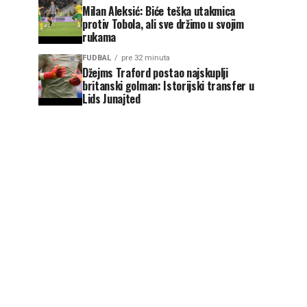
Milan Aleksić: Biće teška utakmica
protiv Tobola, ali sve držimo u svojim
rukama
FUDBAL
pre 32 minuta
Džejms Traford postao najskuplji
britanski golman: Istorijski transfer u
Lids Junajted