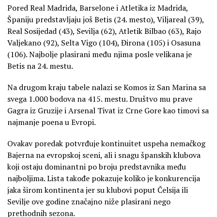
Pored Real Madrida, Barselone i Atletika iz Madrida,
Španiju predstavljaju još Betis (24. mesto), Viljareal (39),
Real Sosijedad (43), Sevilja (62), Atletik Bilbao (63), Rajo
Valjekano (92), Selta Vigo (104), Đirona (105) i Osasuna
(106). Najbolje plasirani među njima posle velikana je
Betis na 24. mestu.
Na drugom kraju tabele nalazi se Komos iz San Marina sa
svega 1.000 bodova na 415. mestu. Društvo mu prave
Gagra iz Gruzije i Arsenal Tivat iz Crne Gore kao timovi sa
najmanje poena u Evropi.
Ovakav poredak potvrđuje kontinuitet uspeha nemačkog
Bajerna na evropskoj sceni, ali i snagu španskih klubova
koji ostaju dominantni po broju predstavnika među
najboljima. Lista takođe pokazuje koliko je konkurencija
jaka širom kontinenta jer su klubovi poput Čelsija ili
Sevilje ove godine značajno niže plasirani nego
prethodnih sezona.