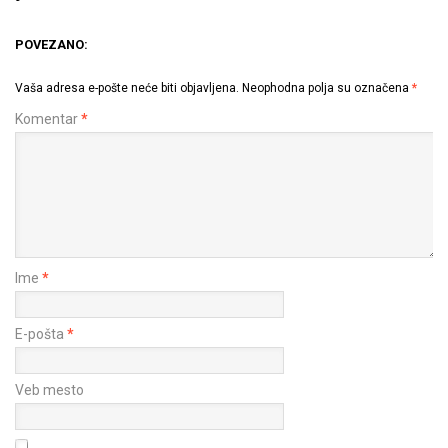
POVEZANO:
Vaša adresa e-pošte neće biti objavljena.
Neophodna polja su označena
*
Komentar
*
Ime
*
E-pošta
*
Veb mesto