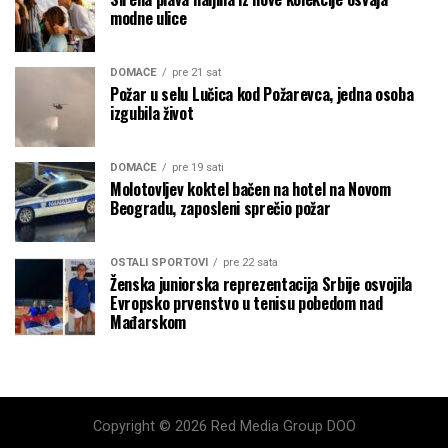
modne ulice
DOMAĆE
pre 21 sat
Požar u selu Lučica kod Požarevca, jedna osoba
izgubila život
DOMAĆE
pre 19 sati
Molotovljev koktel bačen na hotel na Novom
Beogradu, zaposleni sprečio požar
OSTALI SPORTOVI
pre 22 sata
Ženska juniorska reprezentacija Srbije osvojila
Evropsko prvenstvo u tenisu pobedom nad
Mađarskom
Copyright © 2026 Red Media Group DOO