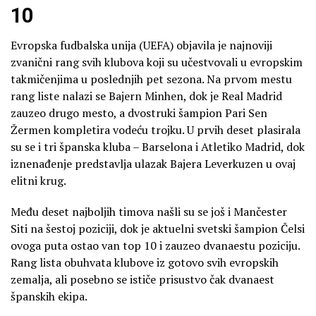
10
Evropska fudbalska unija (UEFA) objavila je najnoviji
zvanični rang svih klubova koji su učestvovali u evropskim
takmičenjima u poslednjih pet sezona. Na prvom mestu
rang liste nalazi se Bajern Minhen, dok je Real Madrid
zauzeo drugo mesto, a dvostruki šampion Pari Sen
Žermen kompletira vodeću trojku. U prvih deset plasirala
su se i tri španska kluba – Barselona i Atletiko Madrid, dok
iznenađenje predstavlja ulazak Bajera Leverkuzen u ovaj
elitni krug.
Među deset najboljih timova našli su se još i Mančester
Siti na šestoj poziciji, dok je aktuelni svetski šampion Čelsi
ovoga puta ostao van top 10 i zauzeo dvanaestu poziciju.
Rang lista obuhvata klubove iz gotovo svih evropskih
zemalja, ali posebno se ističe prisustvo čak dvanaest
španskih ekipa.