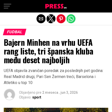
Exit mobile version
FUDBAL
Bajern Minhen na vrhu UEFA
rang liste, tri španska kluba
među deset najboljih
UEFA objavila zvaničan poredak za poslednjih pet godina:
Real Madrid drugi, Pari Sen Žermen treći, Barselona i
Atletiko u top 10
Objavljeno pre
2 meseca
,
jun 3, 2026
Objavio:
sport