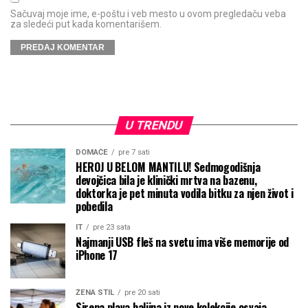
Sačuvaj moje ime, e-poštu i veb mesto u ovom pregledaču veba
za sledeći put kada komentarišem.
U TRENDU
DOMAĆE
pre 7 sati
HEROJ U BELOM MANTILU! Sedmogodišnja
devojčica bila je klinički mrtva na bazenu,
doktorka je pet minuta vodila bitku za njen život i
pobedila
IT
pre 23 sata
Najmanji USB fleš na svetu ima više memorije od
iPhone 17
ŽENA STIL
pre 20 sati
Sirena plava haljina iz nove kolekcije osvaja