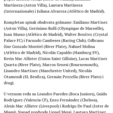
Martineza (Aston Villa), Lautara Martineza
(Internazionale) i Juliana Alvareza (Atlético de Madrid).
Kompletan spisak obuhvata golmane: Emiliano Martínez
(Aston Villa), Gerónimo Rulli (Olympique de Marseille),
Juan Musso (Atlético de Madrid), Walter Benítez (Crystal
Palace FC) i Facundo Cambeses (Racing Club). Odbranu
čine Gonzalo Montiel (River Plate), Nahuel Molina
(Atlético de Madrid), Nicolás Capaldo (Hamburg SV),
Kevin Mac Allister (Union Saint Gilloise), Lucas Martínez
Quarta (River Plate), Marcos Senesi (Bournemouth),
Lisandro Martínez (Manchester United), Nicolás
Otamendi (SL Benfica), Germán Pezzella (River Plate) i
drugi.
U veznom redu su Leandro Paredes (Boca Juniors), Guido
Rodríguez (Valencia CF), Enzo Fernández (Chelsea),
Alexis Mac Allister (Liverpool) i Rodrigo De Paul (Inter de
Miami). Napad predvode Lionel Messi, Lautaro Martínez,