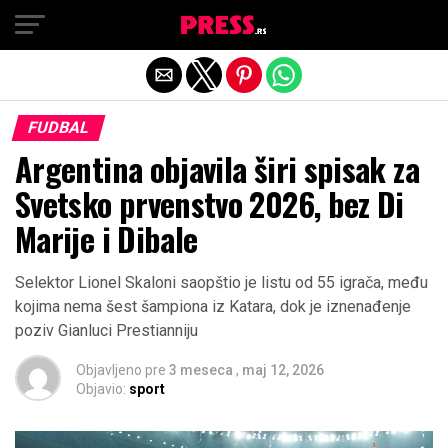
Exit mobile version
FUDBAL
Argentina objavila širi spisak za
Svetsko prvenstvo 2026, bez Di
Marije i Dibale
Selektor Lionel Skaloni saopštio je listu od 55 igrača, među
kojima nema šest šampiona iz Katara, dok je iznenađenje
poziv Gianluci Prestianniju
Objavljeno pre
3 meseca
,
maj 12, 2026
Objavio:
sport