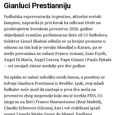
Gianluci Prestianniju
Fudbalska reprezentacija Argentine, aktuelni svetski
šampion, napravila je prvi korak ka odbrani titule na
predstojećem Svetskom prvenstvu 2026. godine
objavljujući zvaničnu preliminarnu listu od 55 fudbalera.
Selektor Lionel Skaloni odlučio se za brojne promene u
odnosu na tim koji je osvojio Mundijal u Kataru, pa se
među pozvanima ne nalaze Franco Armani, Juan Foyth,
Ángel Di María, Ángel Correa, Papu Gómez i Paulo Dybala
— svi osvajači zlatne medalje pre dve godine.
Na spisku se nalazi nekoliko novih imena, a posebno se
izdvaja Gianluca Prestianni iz Benfike. Ipak, ovaj mladi
fudbaler neće moći da nastupi u prva dva meča na
prvenstvu zbog suspenzije koju mu je izrekla FIFA. Uz
njega su na listi i Franco Mastantuono (Real Madrid),
Claudio Echeverri (Girona), kao i već etablirani igrači
poput Lionela Mesija (Inter de Miami), Emiliana