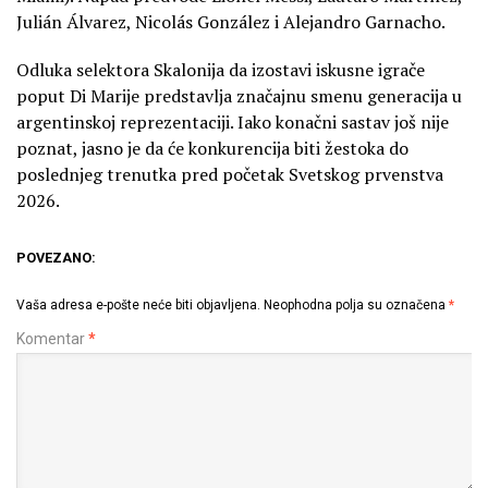
Julián Álvarez, Nicolás González i Alejandro Garnacho.
Odluka selektora Skalonija da izostavi iskusne igrače
poput Di Marije predstavlja značajnu smenu generacija u
argentinskoj reprezentaciji. Iako konačni sastav još nije
poznat, jasno je da će konkurencija biti žestoka do
poslednjeg trenutka pred početak Svetskog prvenstva
2026.
POVEZANO:
Vaša adresa e-pošte neće biti objavljena.
Neophodna polja su označena
*
Komentar
*