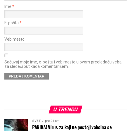
Ime
*
E-pošta
*
Veb mesto
Sačuvaj moje ime, e-poštu i veb mesto u ovom pregledaču veba
za sledeći put kada komentarišem.
U TRENDU
SVET
pre 21 sat
PANIKA! Virus za koji ne postoji vakcina se