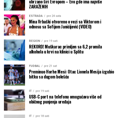
ubrzano širi Evropom – Evo gde ima najviše
ZARAŽENIH
ESTRADA
pre 24 sata
Mina Vrbaški otvoreno o vezi sa Viktorom i
odnosu sa Sofijom Janićijević (VIDEO)
REGION
pre 19 sati
REKORD! Muškarac primljen sa 6,2 promila
alkohola u krvi na klinici u Splitu
FUDBAL
pre 21 sat
Preminuo Horhe Mesi: Otac Lionela Mesija izgubio
bitku sa dugom bolešću
IT
pre 19 sati
USB-C port na telefonu omogućava više od
običnog punjenja uređaja
IT
pre 18 sati