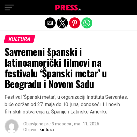
Exit mobile version
KULTURA
Savremeni španski i
latinoamerički filmovi na
festivalu ‘Španski metar’ u
Beogradu i Novom Sadu
Festival ‘Španski metar’, u organizaciji Instituta Servantes,
biće održan od 27. maja do 10. juna, donoseći 11 novih
filmskih ostvarenja iz Španije i Latinske Amerike.
Objavljeno pre
3 meseca
,
maj 11, 2026
Objavio:
kultura