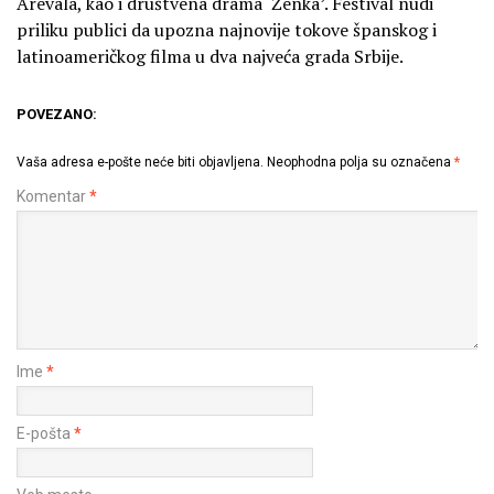
Arevala, kao i društvena drama ‘Ženka’. Festival nudi
priliku publici da upozna najnovije tokove španskog i
latinoameričkog filma u dva najveća grada Srbije.
POVEZANO:
Vaša adresa e-pošte neće biti objavljena.
Neophodna polja su označena
*
Komentar
*
Ime
*
E-pošta
*