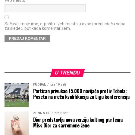
Veb mesto
Sačuvaj moje ime, e-poštu i veb mesto u ovom pregledaču veba
za sledeći put kada komentarišem.
U TRENDU
FUDBAL
pre 19 sati
Partizan privukao 15.000 navijača protiv Tobola:
Poseta na meču kvalifikacija za Ligu konferencija
ŽENA STIL
pre 8 sati
Dior predstavlja novu verziju kultnog parfema
Miss Dior za savremene žene