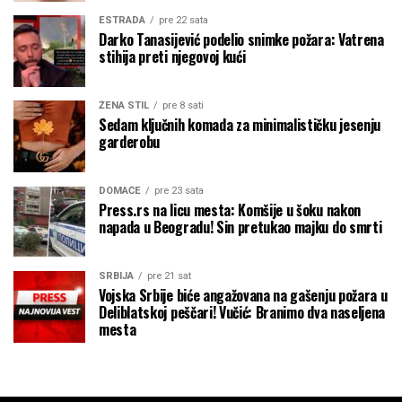
ESTRADA
pre 22 sata
Darko Tanasijević podelio snimke požara: Vatrena
stihija preti njegovoj kući
ŽENA STIL
pre 8 sati
Sedam ključnih komada za minimalističku jesenju
garderobu
DOMAĆE
pre 23 sata
Press.rs na licu mesta: Komšije u šoku nakon
napada u Beogradu! Sin pretukao majku do smrti
SRBIJA
pre 21 sat
Vojska Srbije biće angažovana na gašenju požara u
Deliblatskoj peščari! Vučić: Branimo dva naseljena
mesta