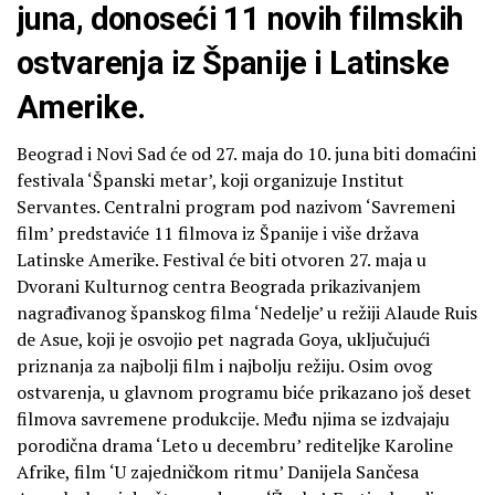
juna, donoseći 11 novih filmskih
ostvarenja iz Španije i Latinske
Amerike.
Beograd i Novi Sad će od 27. maja do 10. juna biti domaćini
festivala ‘Španski metar’, koji organizuje Institut
Servantes. Centralni program pod nazivom ‘Savremeni
film’ predstaviće 11 filmova iz Španije i više država
Latinske Amerike. Festival će biti otvoren 27. maja u
Dvorani Kulturnog centra Beograda prikazivanjem
nagrađivanog španskog filma ‘Nedelje’ u režiji Alaude Ruis
de Asue, koji je osvojio pet nagrada Goya, uključujući
priznanja za najbolji film i najbolju režiju. Osim ovog
ostvarenja, u glavnom programu biće prikazano još deset
filmova savremene produkcije. Među njima se izdvajaju
porodična drama ‘Leto u decembru’ rediteljke Karoline
Afrike, film ‘U zajedničkom ritmu’ Danijela Sančesa