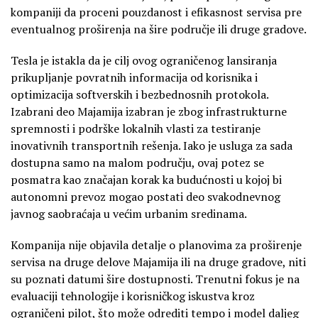
kompaniji da proceni pouzdanost i efikasnost servisa pre
eventualnog proširenja na šire područje ili druge gradove.
Tesla je istakla da je cilj ovog ograničenog lansiranja
prikupljanje povratnih informacija od korisnika i
optimizacija softverskih i bezbednosnih protokola.
Izabrani deo Majamija izabran je zbog infrastrukturne
spremnosti i podrške lokalnih vlasti za testiranje
inovativnih transportnih rešenja. Iako je usluga za sada
dostupna samo na malom području, ovaj potez se
posmatra kao značajan korak ka budućnosti u kojoj bi
autonomni prevoz mogao postati deo svakodnevnog
javnog saobraćaja u većim urbanim sredinama.
Kompanija nije objavila detalje o planovima za proširenje
servisa na druge delove Majamija ili na druge gradove, niti
su poznati datumi šire dostupnosti. Trenutni fokus je na
evaluaciji tehnologije i korisničkog iskustva kroz
ograničeni pilot, što može odrediti tempo i model daljeg