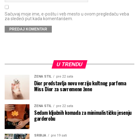
Sačuvaj moje ime, e-poštu i veb mesto u ovom pregledaču veba
za sledeći put kada komentarišem.
U TRENDU
ŽENA STIL
pre 22 sata
Dior predstavlja novu verziju kultnog parfema
Miss Dior za savremene žene
ŽENA STIL
pre 22 sata
Sedam ključnih komada za minimalističku jesenju
garderobu
SRBIJA
pre 19 sati