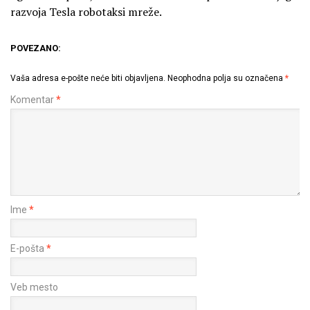
razvoja Tesla robotaksi mreže.
POVEZANO:
Vaša adresa e-pošte neće biti objavljena.
Neophodna polja su označena
*
Komentar
*
Ime
*
E-pošta
*
Veb mesto