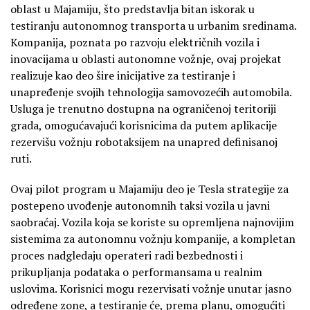
oblast u Majamiju, što predstavlja bitan iskorak u
testiranju autonomnog transporta u urbanim sredinama.
Kompanija, poznata po razvoju električnih vozila i
inovacijama u oblasti autonomne vožnje, ovaj projekat
realizuje kao deo šire inicijative za testiranje i
unapređenje svojih tehnologija samovozećih automobila.
Usluga je trenutno dostupna na ograničenoj teritoriji
grada, omogućavajući korisnicima da putem aplikacije
rezervišu vožnju robotaksijem na unapred definisanoj
ruti.
Ovaj pilot program u Majamiju deo je Tesla strategije za
postepeno uvođenje autonomnih taksi vozila u javni
saobraćaj. Vozila koja se koriste su opremljena najnovijim
sistemima za autonomnu vožnju kompanije, a kompletan
proces nadgledaju operateri radi bezbednosti i
prikupljanja podataka o performansama u realnim
uslovima. Korisnici mogu rezervisati vožnje unutar jasno
određene zone, a testiranje će, prema planu, omogućiti