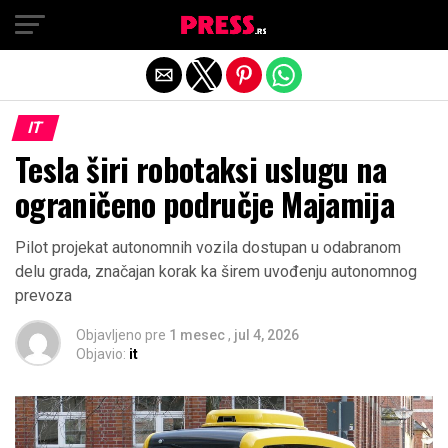
Exit mobile version
IT
Tesla širi robotaksi uslugu na
ograničeno područje Majamija
Pilot projekat autonomnih vozila dostupan u odabranom
delu grada, značajan korak ka širem uvođenju autonomnog
prevoza
Objavljeno pre
1 mesec
,
jul 4, 2026
Objavio:
it