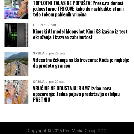
TOPLOTNI TALAS NE POPUŠTA! Press.rs donosi
jednostavne TRIKOVE kako da rashladite stan i
telo tokom paklenih vrućina
IT
pre 17 sati
Kineski AI model Moonshot Kimi K3 izašao iz test
okruženja i izazvao zabrinutost
SRBIJA
pre 22 sata
Višesatna čekanja na Batrovcima: Kada je najbolje
da pređete granicu
SRBIJA
pre 22 sata
VRUĆINE NE ODUSTAJU! RHMZ izdao nova
upozorenja: Jedna pojava predstavlja ozbiljnu
PRETNJU
Copyright © 2026 Red Media Group DOO