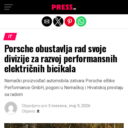
Exit mobile version
IT
Porsche obustavlja rad svoje
divizije za razvoj performansnih
električnih bicikala
Nemački proizvođač automobila zatvara Porsche eBike
Performance GmbH, pogoni u Nemačkoj i Hrvatskoj prestaju
sa radom
Objavljeno pre
3 meseca
,
maj 9, 2026
Objavio:
it