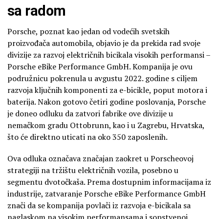
sa radom
Porsche, poznat kao jedan od vodećih svetskih
proizvođača automobila, objavio je da prekida rad svoje
divizije za razvoj električnih bicikala visokih performansi –
Porsche eBike Performance GmbH. Kompanija je ovu
podružnicu pokrenula u avgustu 2022. godine s ciljem
razvoja ključnih komponenti za e-bicikle, poput motora i
baterija. Nakon gotovo četiri godine poslovanja, Porsche
je doneo odluku da zatvori fabrike ove divizije u
nemačkom gradu Ottobrunn, kao i u Zagrebu, Hrvatska,
što će direktno uticati na oko 350 zaposlenih.
Ova odluka označava značajan zaokret u Porscheovoj
strategiji na tržištu električnih vozila, posebno u
segmentu dvotočkaša. Prema dostupnim informacijama iz
industrije, zatvaranje Porsche eBike Performance GmbH
znači da se kompanija povlači iz razvoja e-bicikala sa
naglaskom na visokim performansama i sopstvenoj