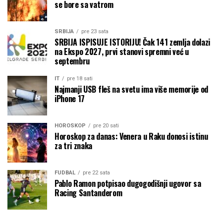
se bore sa vatrom
SRBIJA
pre 23 sata
SRBIJA ISPISUJE ISTORIJU! Čak 141 zemlja dolazi
na Ekspo 2027, prvi stanovi spremni već u
septembru
IT
pre 18 sati
Najmanji USB fleš na svetu ima više memorije od
iPhone 17
HOROSKOP
pre 20 sati
Horoskop za danas: Venera u Raku donosi istinu
za tri znaka
FUDBAL
pre 22 sata
Pablo Ramon potpisao dugogodišnji ugovor sa
Racing Santanderom