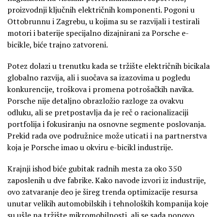
proizvodnji ključnih električnih komponenti. Pogoni u
Ottobrunnu i Zagrebu, u kojima su se razvijali i testirali
motori i baterije specijalno dizajnirani za Porsche e-
bicikle, biće trajno zatvoreni.
Potez dolazi u trenutku kada se tržište električnih bicikala
globalno razvija, ali i suočava sa izazovima u pogledu
konkurencije, troškova i promena potrošačkih navika.
Porsche nije detaljno obrazložio razloge za ovakvu
odluku, ali se pretpostavlja da je reč o racionalizaciji
portfolija i fokusiranju na osnovne segmente poslovanja.
Prekid rada ove podružnice može uticati i na partnerstva
koja je Porsche imao u okviru e-bicikl industrije.
Krajnji ishod biće gubitak radnih mesta za oko 350
zaposlenih u dve fabrike. Kako navode izvori iz industrije,
ovo zatvaranje deo je šireg trenda optimizacije resursa
unutar velikih automobilskih i tehnoloških kompanija koje
su ušle na tržište mikromobilnosti, ali se sada ponovo