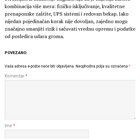
kombinacija više mera: fizičko isključivanje, kvalitetne
prenaponske zaštite, UPS sistemi i redovan bekap. Iako
nijedan pojedinačan korak nije dovoljan, zajedno mogu
značajno smanjiti rizik i sačuvati vrednu opremu i podatke
od posledica udara groma.
POVEZANO:
Vaša adresa e-pošte neće biti objavljena.
Neophodna polja su označena
*
Komentar
*
Ime
*