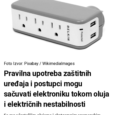
Foto Izvor: Pixabay / WikimediaImages
Pravilna upotreba zaštitnih
uređaja i postupci mogu
sačuvati elektroniku tokom oluja
i električnih nestabilnosti
Sa sve učestalijim olujama i ekstremnim vremenskim