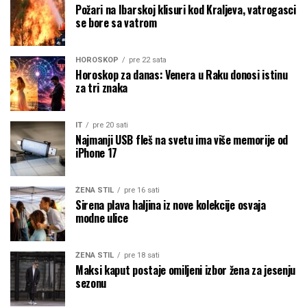
Požari na Ibarskoj klisuri kod Kraljeva, vatrogasci
se bore sa vatrom
HOROSKOP
pre 22 sata
Horoskop za danas: Venera u Raku donosi istinu
za tri znaka
IT
pre 20 sati
Najmanji USB fleš na svetu ima više memorije od
iPhone 17
ŽENA STIL
pre 16 sati
Sirena plava haljina iz nove kolekcije osvaja
modne ulice
ŽENA STIL
pre 18 sati
Maksi kaput postaje omiljeni izbor žena za jesenju
sezonu