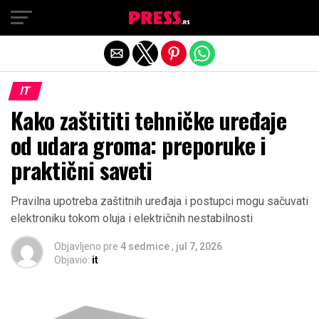
Exit mobile version
IT
Kako zaštititi tehničke uređaje
od udara groma: preporuke i
praktični saveti
Pravilna upotreba zaštitnih uređaja i postupci mogu sačuvati
elektroniku tokom oluja i električnih nestabilnosti
Objavljeno pre
4 sedmice
,
jul 7, 2026
Objavio:
it