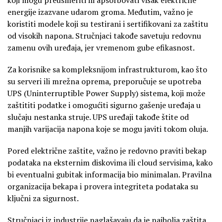
energije izazvane udarom groma. Međutim, važno je
koristiti modele koji su testirani i sertifikovani za zaštitu
od visokih napona. Stručnjaci takođe savetuju redovnu
zamenu ovih uređaja, jer vremenom gube efikasnost.
Za korisnike sa kompleksnijom infrastrukturom, kao što
su serveri ili mrežna oprema, preporučuje se upotreba
UPS (Uninterruptible Power Supply) sistema, koji može
zaštititi podatke i omogućiti sigurno gašenje uređaja u
slučaju nestanka struje. UPS uređaji takođe štite od
manjih varijacija napona koje se mogu javiti tokom oluja.
Pored električne zaštite, važno je redovno praviti bekap
podataka na eksternim diskovima ili cloud servisima, kako
bi eventualni gubitak informacija bio minimalan. Pravilna
organizacija bekapa i provera integriteta podataka su
ključni za sigurnost.
Stručnjaci iz industrije naglašavaju da je najbolja zaštita