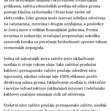
prilikama, zaštita tehnoloških uređaja od udara groma
postaje ključna za korisnike i firme koje zavise od
elektronike. Udar groma može izazvati ozbiljna oštećenja
na računarima, ruterima i drugim uređajima, a posledice
se često mere u velikim finansijskim gubicima. Prema
izvorima iz industrije, stručnjaci preporučuju nekoliko
osnovnih koraka za povećanje bezbednosti opreme tokom
vremenskih nepogoda.
Jedna od najvažnijih mera zaštite jeste isključivanje
uređaja iz struje tokom oluje. Iako zaštitni produžni
kablovi i prenaponske zaštite pružaju određeni nivo
sigurnosti, nijedno rešenje nije 100% efikasno protiv
direktnog udara groma. Isključivanje uređaja iz električne
i mrežne infrastrukture (uključujući internet i telefonske
kablove) značajno smanjuje rizik od oštećenja.
Dodatni nivo zaštite pružaju prenaponske zaštite, uređaji
koji mogu preusmeriti ili apsorbovati višak električne