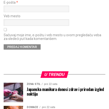
E-pošta
*
Veb mesto
Sačuvaj moje ime, e-poštu i veb mesto u ovom pregledaču veba
za sledeći put kada komentarišem.
U TRENDU
ŽENA STIL
pre 22 sata
Japanska manikura donosi zdrav i prirodan izgled
noktiju
DOMAĆE
pre 22 sata