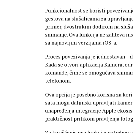
Funkcionalnost se koristi povezivan
gestova na slušalicama za upravljanj
primer, dvostrukim dodirom na slušal
snimanje. Ova funkcija ne zahteva ins
sa najnovijim verzijama iOS-a.
Proces povezivanja je jednostavan – 
Kada se otvori aplikacija Kamera, od
komande, čime se omogućava snimanje 
telefonom.
Ova opcija je posebno korisna za kor
sata mogu daljinski upravljati kamer
unapređenja integracije Apple ekosist
praktičnost prilikom pravljenja fotog
Za korišćenje ove funkcije potrebno j