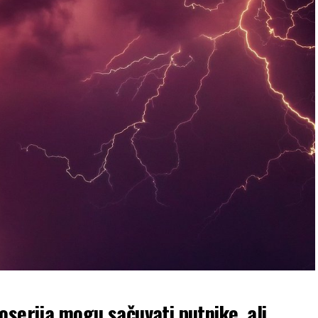
oserija mogu sačuvati putnike, ali