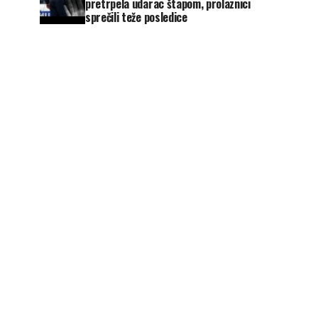
pretrpela udarac štapom, prolaznici
sprečili teže posledice