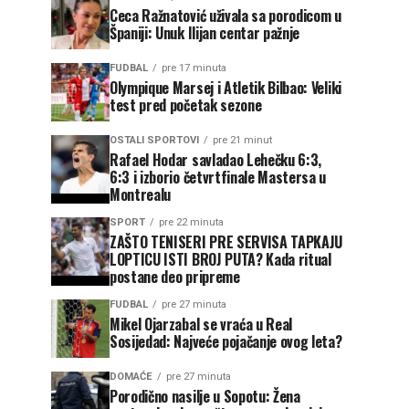
Ceca Ražnatović uživala sa porodicom u
Španiji: Unuk Ilijan centar pažnje
FUDBAL
pre 17 minuta
Olympique Marsej i Atletik Bilbao: Veliki
test pred početak sezone
OSTALI SPORTOVI
pre 21 minut
Rafael Hodar savladao Lehečku 6:3,
6:3 i izborio četvrtfinale Mastersa u
Montrealu
SPORT
pre 22 minuta
ZAŠTO TENISERI PRE SERVISA TAPKAJU
LOPTICU ISTI BROJ PUTA? Kada ritual
postane deo pripreme
FUDBAL
pre 27 minuta
Mikel Ojarzabal se vraća u Real
Sosijedad: Najveće pojačanje ovog leta?
DOMAĆE
pre 27 minuta
Porodično nasilje u Sopotu: Žena