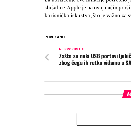
slušalice. Apple je na ovaj način pro
korisničko iskustvo, što je važno za 
POVEZANO
NE PROPUSTITE
Zašto su neki USB portovi ljubič
zbog čega ih retko viđamo u S
M