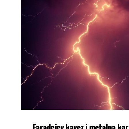
Faradejev kavez i metalna kar