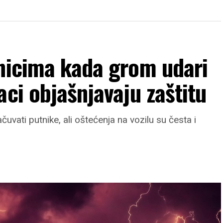
tnicima kada grom udari
aci objašnjavaju zaštitu
uvati putnike, ali oštećenja na vozilu su česta i