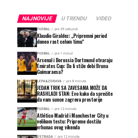
NAJNOVIJE
U TRENDU
VIDEO
FUDBAL
pre 39 sekundi
Klaudio Giraldez: „Pripremni period
doneo rast celom timu“
FUDBAL
pre 1 minut
Arsenal i Borussia Dortmund otvaraju
Emirates Cup: Da li stiže debi Bruna
Guimaraesa?
LEPA&ZDRAVA
pre 8 minuta
JEDAN TRIK SA ZAVESAMA MOŽE DA
RASHLADI STAN: Evo kako da sprečite
da vam sunce zagreva prostorije
FUDBAL
pre 12 minuta
Atlético Madrid i Manchester City u
velikom testu: Pripreme dostižu
vrhunac ovog vikenda
ESTRADA
pre 12 minuta