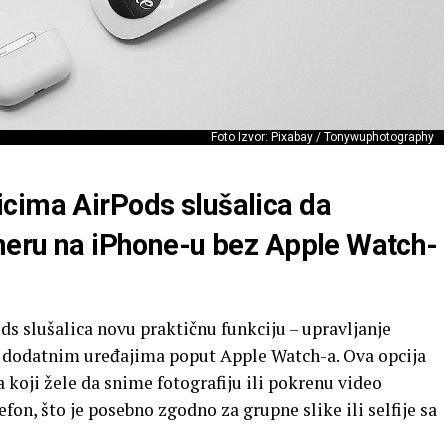
Foto Izvor: Pixabay / Tonywuphotography
cima AirPods slušalica da
ameru na iPhone-u bez Apple Watch-
s slušalica novu praktičnu funkciju – upravljanje
 dodatnim uređajima poput Apple Watch-a. Ova opcija
 koji žele da snime fotografiju ili pokrenu video
fon, što je posebno zgodno za grupne slike ili selfije sa