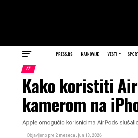
PRESS.RS
NAJNOVIJE
VESTI
SPOR
IT
Kako koristiti Ai
kamerom na iPho
Apple omogućio korisnicima AirPods slušalic
Objavljeno pre
2 meseca
,
jun 13, 2026