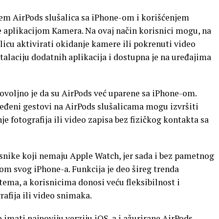
jem AirPods slušalica sa iPhone-om i korišćenjem
e aplikacijom Kamera. Na ovaj način korisnici mogu, na
icu aktivirati okidanje kamere ili pokrenuti video
talaciju dodatnih aplikacija i dostupna je na uređajima
dovoljno je da su AirPods već uparene sa iPhone-om.
ređeni gestovi na AirPods slušalicama mogu izvršiti
fotografija ili video zapisa bez fizičkog kontakta sa
isnike koji nemaju Apple Watch, jer sada i bez pametnog
om svog iPhone-a. Funkcija je deo šireg trenda
ema, a korisnicima donosi veću fleksibilnost i
rafija ili video snimaka.
e imati najnoviju verziju iOS-a i ažurirane AirPods