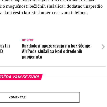
širio mogućnosti bežičnih slušalica i dodatno unapredio
sve koji često koriste kameru na svom telefonu.
UP NEXT
asti i
Kardiolozi upozoravaju na korišćenje
AD
AirPods slušalica kod određenih
pacijenata
OŽDA VAM SE SVIDI
KOMENTARI