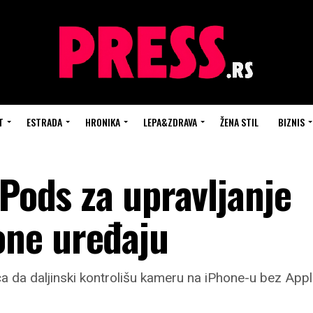
T
ESTRADA
HRONIKA
LEPA&ZDRAVA
ŽENA STIL
BIZNIS
rPods za upravljanje
ne uređaju
a da daljinski kontrolišu kameru na iPhone-u bez App