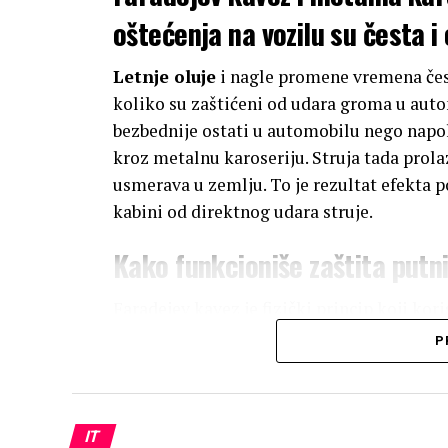
oštećenja na vozilu su česta i
Letnje oluje
i nagle promene vremena čest
koliko su zaštićeni od udara groma u autom
bezbednije ostati u automobilu nego napo
kroz metalnu karoseriju. Struja tada prol
usmerava u zemlju. To je rezultat efekta p
kabini od direktnog udara struje.
Kako funkcioniše zaštita putn
Faradejev kavez je fizički princip koji ko
preusmeravanje električne energije. Kada
P
putnički prostor. Umesto toga, energija s
stručnjaci upozoravaju da je važno držati
unutar kabine. Na taj način se smanjuje riz
IT
rezultat toga, relativno bezbedni.