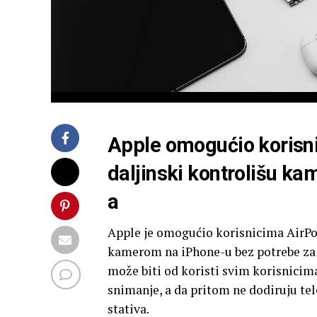
Apple omogućio korisni
daljinski kontrolišu k
a
Apple je omogućio korisnicima AirPod
kamerom na iPhone-u bez potrebe za
može biti od koristi svim korisnicima
snimanje, a da pritom ne dodiruju tele
stativa.