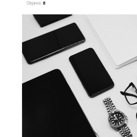
Objavio:
it