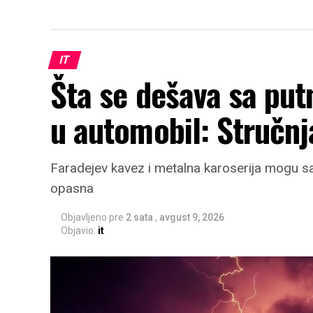
IT
Šta se dešava sa pu
u automobil: Stručnj
Faradejev kavez i metalna karoserija mogu sač
opasna
Objavljeno pre
2 sata
,
avgust 9, 2026
Objavio:
it