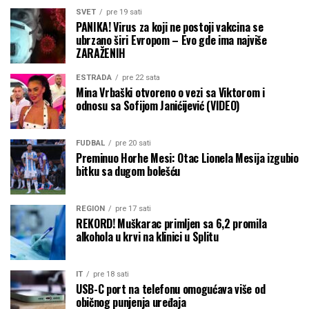
SVET
pre 19 sati
PANIKA! Virus za koji ne postoji vakcina se
ubrzano širi Evropom – Evo gde ima najviše
ZARAŽENIH
ESTRADA
pre 22 sata
Mina Vrbaški otvoreno o vezi sa Viktorom i
odnosu sa Sofijom Janićijević (VIDEO)
FUDBAL
pre 20 sati
Preminuo Horhe Mesi: Otac Lionela Mesija izgubio
bitku sa dugom bolešću
REGION
pre 17 sati
REKORD! Muškarac primljen sa 6,2 promila
alkohola u krvi na klinici u Splitu
IT
pre 18 sati
USB-C port na telefonu omogućava više od
običnog punjenja uređaja