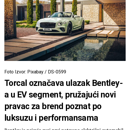
Foto Izvor: Pixabay / DS-0599
Torcal označava ulazak Bentley-
a u EV segment, pružajući novi
pravac za brend poznat po
luksuzu i performansama
Bentley je najavio svoj prvi potpuno električni automobil