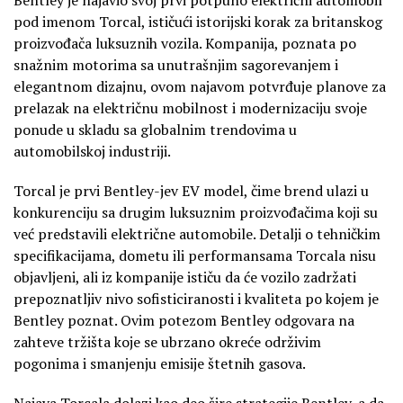
pod imenom Torcal, ističući istorijski korak za britanskog
proizvođača luksuznih vozila. Kompanija, poznata po
snažnim motorima sa unutrašnjim sagorevanjem i
elegantnom dizajnu, ovom najavom potvrđuje planove za
prelazak na električnu mobilnost i modernizaciju svoje
ponude u skladu sa globalnim trendovima u
automobilskoj industriji.
Torcal je prvi Bentley-jev EV model, čime brend ulazi u
konkurenciju sa drugim luksuznim proizvođačima koji su
već predstavili električne automobile. Detalji o tehničkim
specifikacijama, dometu ili performansama Torcala nisu
objavljeni, ali iz kompanije ističu da će vozilo zadržati
prepoznatljiv nivo sofisticiranosti i kvaliteta po kojem je
Bentley poznat. Ovim potezom Bentley odgovara na
zahteve tržišta koje se ubrzano okreće održivim
pogonima i smanjenju emisije štetnih gasova.
Najava Torcala dolazi kao deo šire strategije Bentley-a da