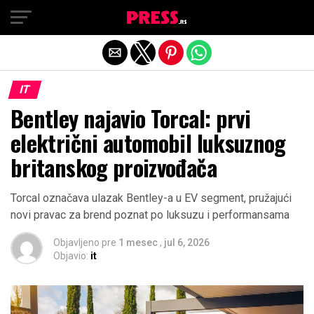
Exit mobile version
IT
Bentley najavio Torcal: prvi
električni automobil luksuznog
britanskog proizvođača
Torcal označava ulazak Bentley-a u EV segment, pružajući
novi pravac za brend poznat po luksuzu i performansama
Objavljeno pre
1 mesec
,
jul 6, 2026
Objavio:
it