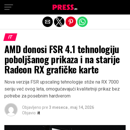
Exit mobile version
IT
AMD donosi FSR 4.1 tehnologiju
poboljšanog prikaza i na starije
Radeon RX grafičke karte
Nova verzija FSR upscaling tehnologije stiže na RX 7000
seriju već ovog leta, omogućavajući kvalitetniji prikaz bez
potrebe za posebnim hardverom
Objavljeno pre
3 meseca
,
maj 14, 2026
Objavio:
it