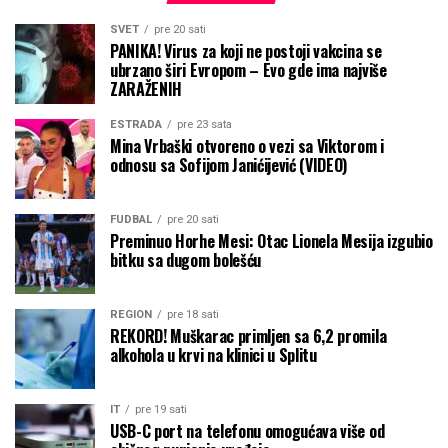
SVET
pre 20 sati
PANIKA! Virus za koji ne postoji vakcina se
ubrzano širi Evropom – Evo gde ima najviše
ZARAŽENIH
ESTRADA
pre 23 sata
Mina Vrbaški otvoreno o vezi sa Viktorom i
odnosu sa Sofijom Janićijević (VIDEO)
FUDBAL
pre 20 sati
Preminuo Horhe Mesi: Otac Lionela Mesija izgubio
bitku sa dugom bolešću
REGION
pre 18 sati
REKORD! Muškarac primljen sa 6,2 promila
alkohola u krvi na klinici u Splitu
IT
pre 19 sati
USB-C port na telefonu omogućava više od