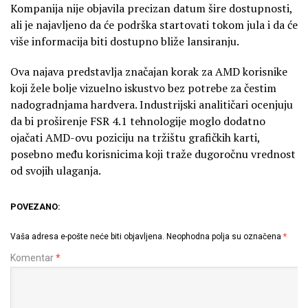
Kompanija nije objavila precizan datum šire dostupnosti,
ali je najavljeno da će podrška startovati tokom jula i da će
više informacija biti dostupno bliže lansiranju.
Ova najava predstavlja značajan korak za AMD korisnike
koji žele bolje vizuelno iskustvo bez potrebe za čestim
nadogradnjama hardvera. Industrijski analitičari ocenjuju
da bi proširenje FSR 4.1 tehnologije moglo dodatno
ojačati AMD-ovu poziciju na tržištu grafičkih karti,
posebno među korisnicima koji traže dugoročnu vrednost
od svojih ulaganja.
POVEZANO:
Vaša adresa e-pošte neće biti objavljena.
Neophodna polja su označena
*
Komentar
*