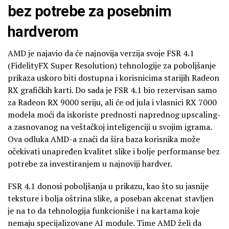
bez potrebe za posebnim
hardverom
AMD je najavio da će najnovija verzija svoje FSR 4.1
(FidelityFX Super Resolution) tehnologije za poboljšanje
prikaza uskoro biti dostupna i korisnicima starijih Radeon
RX grafičkih karti. Do sada je FSR 4.1 bio rezervisan samo
za Radeon RX 9000 seriju, ali će od jula i vlasnici RX 7000
modela moći da iskoriste prednosti naprednog upscaling-
a zasnovanog na veštačkoj inteligenciji u svojim igrama.
Ova odluka AMD-a znači da šira baza korisnika može
očekivati unapređen kvalitet slike i bolje performanse bez
potrebe za investiranjem u najnoviji hardver.
FSR 4.1 donosi poboljšanja u prikazu, kao što su jasnije
teksture i bolja oštrina slike, a poseban akcenat stavljen
je na to da tehnologija funkcioniše i na kartama koje
nemaju specijalizovane AI module. Time AMD želi da