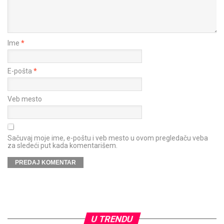
Ime
*
E-pošta
*
Veb mesto
Sačuvaj moje ime, e-poštu i veb mesto u ovom pregledaču veba
za sledeći put kada komentarišem.
U TRENDU