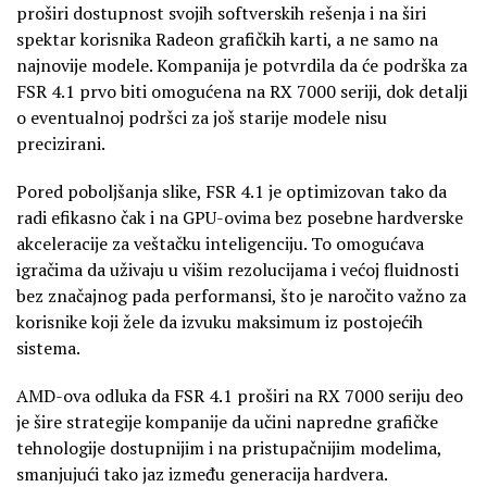
proširi dostupnost svojih softverskih rešenja i na širi
spektar korisnika Radeon grafičkih karti, a ne samo na
najnovije modele. Kompanija je potvrdila da će podrška za
FSR 4.1 prvo biti omogućena na RX 7000 seriji, dok detalji
o eventualnoj podršci za još starije modele nisu
precizirani.
Pored poboljšanja slike, FSR 4.1 je optimizovan tako da
radi efikasno čak i na GPU-ovima bez posebne hardverske
akceleracije za veštačku inteligenciju. To omogućava
igračima da uživaju u višim rezolucijama i većoj fluidnosti
bez značajnog pada performansi, što je naročito važno za
korisnike koji žele da izvuku maksimum iz postojećih
sistema.
AMD-ova odluka da FSR 4.1 proširi na RX 7000 seriju deo
je šire strategije kompanije da učini napredne grafičke
tehnologije dostupnijim i na pristupačnijim modelima,
smanjujući tako jaz između generacija hardvera.