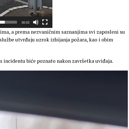
00:03
ima, a prema nezvaničnim saznanjima svi zaposleni su
službe utvrđuju uzrok izbijanja požara, kao i obim
vom incidentu biće poznato nakon završetka uviđaja.