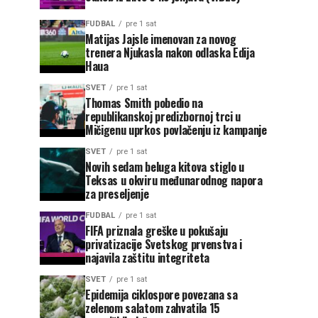
FUDBAL
pre 1 sat
Matijas Jajsle imenovan za novog
trenera Njukasla nakon odlaska Edija
Haua
SVET
pre 1 sat
Thomas Smith pobedio na
republikanskoj predizbornoj trci u
Mičigenu uprkos povlačenju iz kampanje
SVET
pre 1 sat
Novih sedam beluga kitova stiglo u
Teksas u okviru međunarodnog napora
za preseljenje
FUDBAL
pre 1 sat
FIFA priznala greške u pokušaju
privatizacije Svetskog prvenstva i
najavila zaštitu integriteta
SVET
pre 1 sat
Epidemija ciklospore povezana sa
zelenom salatom zahvatila 15