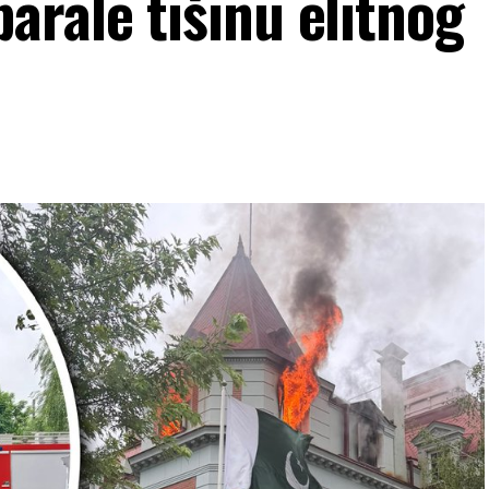
arale tišinu elitnog