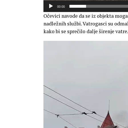
00:00
Očevici navode da se iz objekta mogao
nadležnih službi. Vatrogasci su odma
kako bi se sprečilo dalje širenje vatre
Прегледач
видео
записа