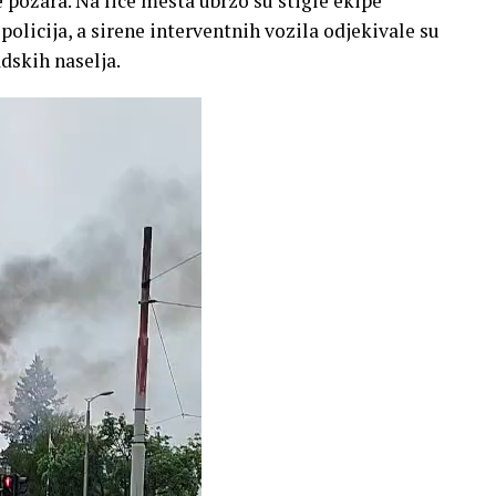
 požara. Na lice mesta ubrzo su stigle ekipe
policija, a sirene interventnih vozila odjekivale su
dskih naselja.