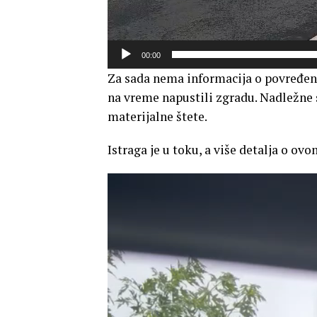
00:00
Za sada nema informacija o povređen
na vreme napustili zgradu. Nadležne 
materijalne štete.
Istraga je u toku, a više detalja o o
Прегледач
видео
записа