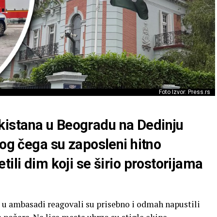
Foto Izvor: Press.rs
kistana u Beogradu
na Dedinju
bog čega su zaposleni hitno
ili dim koji se širio prostorijama
 u ambasadi reagovali su prisebno i odmah napustili