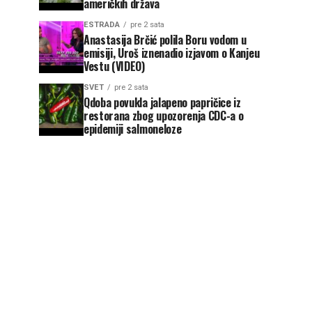
američkih država
ESTRADA
pre 2 sata
Anastasija Brčić polila Boru vodom u
emisiji, Uroš iznenadio izjavom o Kanjeu
Vestu (VIDEO)
SVET
pre 2 sata
Qdoba povukla jalapeno papričice iz
restorana zbog upozorenja CDC-a o
epidemiji salmoneloze