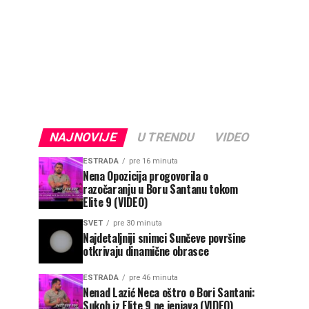
NAJNOVIJE
U TRENDU
VIDEO
ESTRADA
pre 16 minuta
Nena Opozicija progovorila o
razočaranju u Boru Santanu tokom
Elite 9 (VIDEO)
SVET
pre 30 minuta
Najdetaljniji snimci Sunčeve površine
otkrivaju dinamične obrasce
ESTRADA
pre 46 minuta
Nenad Lazić Neca oštro o Bori Santani:
Sukob iz Elite 9 ne jenjava (VIDEO)