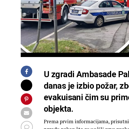
U zgradi Ambasade
Pa
danas je izbio požar, z
evakuisani čim su primet
objekta.
Prema prvim informacijama, prisutni