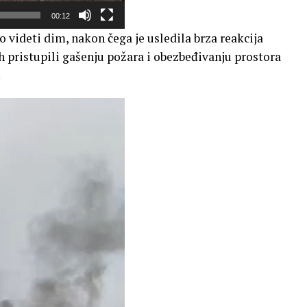
00:12
 videti dim, nakon čega je usledila brza reakcija
h pristupili gašenju požara i obezbeđivanju prostora
.