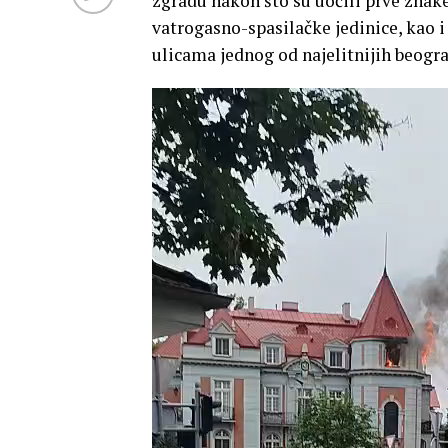
zgradu nakon što su uočili prve znake
vatrogasno-spasilačke jedinice, kao i 
ulicama jednog od najelitnijih beogra
Прегледач
видео
записа