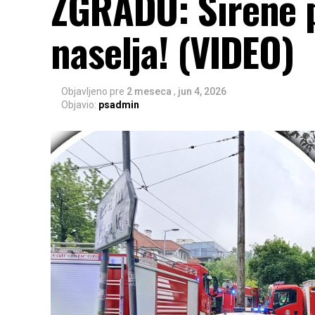
ZGRADU: Sirene p
naselja! (VIDEO)
Objavljeno pre
2 meseca
,
jun 4, 2026
Objavio:
psadmin