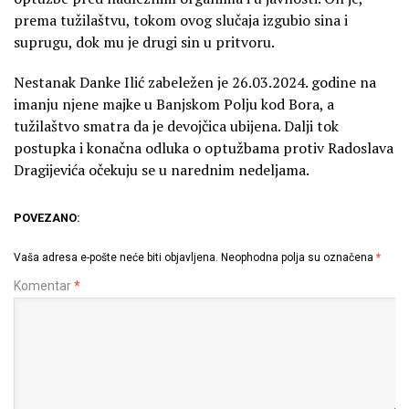
prema tužilaštvu, tokom ovog slučaja izgubio sina i
suprugu, dok mu je drugi sin u pritvoru.
Nestanak Danke Ilić zabeležen je 26.03.2024. godine na
imanju njene majke u Banjskom Polju kod Bora, a
tužilaštvo smatra da je devojčica ubijena. Dalji tok
postupka i konačna odluka o optužbama protiv Radoslava
Dragijevića očekuju se u narednim nedeljama.
POVEZANO:
Vaša adresa e-pošte neće biti objavljena.
Neophodna polja su označena
*
Komentar
*