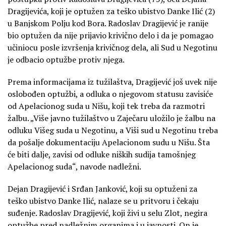
Dragijevića, koji je optužen za teško ubistvo Danke Ilić (2)
u Banjskom Polju kod Bora. Radoslav Dragijević je ranije
bio optužen da nije prijavio krivično delo i da je pomagao
učiniocu posle izvršenja krivičnog dela, ali Sud u Negotinu
je odbacio optužbe protiv njega.
Prema informacijama iz tužilaštva, Dragijević još uvek nije
oslobođen optužbi, a odluka o njegovom statusu zavisiće
od Apelacionog suda u Nišu, koji tek treba da razmotri
žalbu. „Više javno tužilaštvo u Zaječaru uložilo je žalbu na
odluku Višeg suda u Negotinu, a Viši sud u Negotinu treba
da pošalje dokumentaciju Apelacionom sudu u Nišu. Šta
će biti dalje, zavisi od odluke niških sudija tamošnjeg
Apelacionog suda“, navode nadležni.
Dejan Dragijević i Srđan Janković, koji su optuženi za
teško ubistvo Danke Ilić, nalaze se u pritvoru i čekaju
suđenje. Radoslav Dragijević, koji živi u selu Zlot, negira
optužbe pred nadležnim organima i u javnosti. On je,