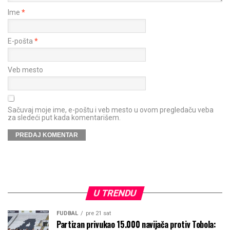
Ime
*
E-pošta
*
Veb mesto
Sačuvaj moje ime, e-poštu i veb mesto u ovom pregledaču veba
za sledeći put kada komentarišem.
U TRENDU
FUDBAL
pre 21 sat
Partizan privukao 15.000 navijača protiv Tobola: