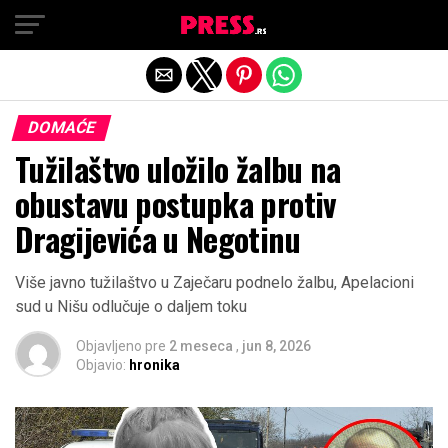
Exit mobile version
DOMAĆE
Tužilaštvo uložilo žalbu na
obustavu postupka protiv
Dragijevića u Negotinu
Više javno tužilaštvo u Zaječaru podnelo žalbu, Apelacioni
sud u Nišu odlučuje o daljem toku
Objavljeno pre
2 meseca
,
jun 8, 2026
Objavio:
hronika