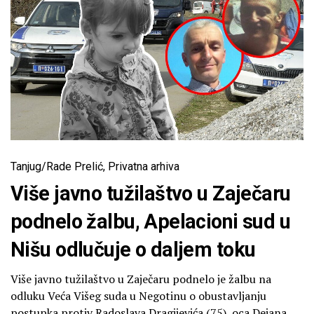
Tanjug/Rade Prelić, Privatna arhiva
Više javno tužilaštvo u Zaječaru
podnelo žalbu, Apelacioni sud u
Nišu odlučuje o daljem toku
Više javno tužilaštvo u Zaječaru podnelo je žalbu na
odluku Veća Višeg suda u Negotinu o obustavljanju
postupka protiv Radoslava Dragijevića (75), oca Dejana