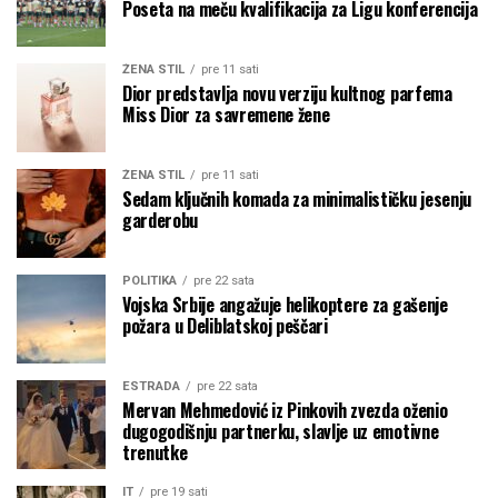
Poseta na meču kvalifikacija za Ligu konferencija
ŽENA STIL
pre 11 sati
Dior predstavlja novu verziju kultnog parfema
Miss Dior za savremene žene
ŽENA STIL
pre 11 sati
Sedam ključnih komada za minimalističku jesenju
garderobu
POLITIKA
pre 22 sata
Vojska Srbije angažuje helikoptere za gašenje
požara u Deliblatskoj peščari
ESTRADA
pre 22 sata
Mervan Mehmedović iz Pinkovih zvezda oženio
dugogodišnju partnerku, slavlje uz emotivne
trenutke
IT
pre 19 sati