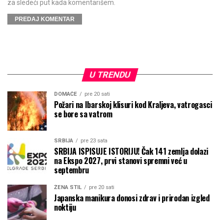
za sledeći put kada komentarišem.
U TRENDU
DOMAĆE
pre 20 sati
Požari na Ibarskoj klisuri kod Kraljeva, vatrogasci
se bore sa vatrom
SRBIJA
pre 23 sata
SRBIJA ISPISUJE ISTORIJU! Čak 141 zemlja dolazi
na Ekspo 2027, prvi stanovi spremni već u
septembru
ŽENA STIL
pre 20 sati
Japanska manikura donosi zdrav i prirodan izgled
noktiju