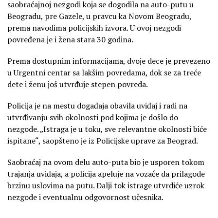
saobraćajnoj nezgodi koja se dogodila na auto-putu u
Beogradu, pre Gazele, u pravcu ka Novom Beogradu,
prema navodima policijskih izvora. U ovoj nezgodi
povređena je i žena stara 30 godina.
Prema dostupnim informacijama, dvoje dece je prevezeno
u Urgentni centar sa lakšim povredama, dok se za treće
dete i ženu još utvrđuje stepen povreda.
Policija je na mestu događaja obavila uviđaj i radi na
utvrđivanju svih okolnosti pod kojima je došlo do
nezgode. „Istraga je u toku, sve relevantne okolnosti biće
ispitane“, saopšteno je iz Policijske uprave za Beograd.
Saobraćaj na ovom delu auto-puta bio je usporen tokom
trajanja uviđaja, a policija apeluje na vozače da prilagode
brzinu uslovima na putu. Dalji tok istrage utvrdiće uzrok
nezgode i eventualnu odgovornost učesnika.