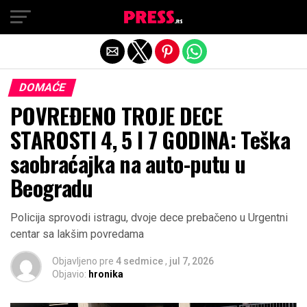
Exit mobile version
DOMAĆE
POVREĐENO TROJE DECE
STAROSTI 4, 5 I 7 GODINA: Teška
saobraćajka na auto-putu u
Beogradu
Policija sprovodi istragu, dvoje dece prebačeno u Urgentni
centar sa lakšim povredama
Objavljeno pre
4 sedmice
,
jul 7, 2026
Objavio:
hronika