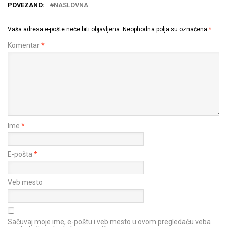
POVEZANO:
NASLOVNA
Vaša adresa e-pošte neće biti objavljena.
Neophodna polja su označena
*
Komentar
*
Ime
*
E-pošta
*
Veb mesto
Sačuvaj moje ime, e-poštu i veb mesto u ovom pregledaču veba