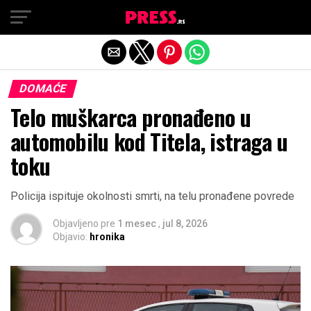
Exit mobile version
DOMAĆE
Telo muškarca pronađeno u
automobilu kod Titela, istraga u
toku
Policija ispituje okolnosti smrti, na telu pronađene povrede
Objavljeno pre
1 mesec
,
jul 8, 2026
Objavio:
hronika