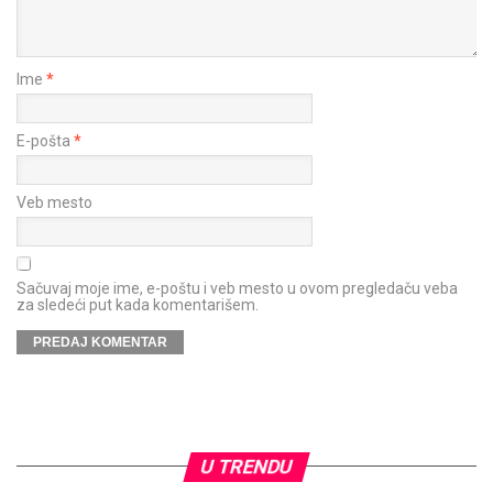
Ime
*
E-pošta
*
Veb mesto
Sačuvaj moje ime, e-poštu i veb mesto u ovom pregledaču veba
za sledeći put kada komentarišem.
U TRENDU