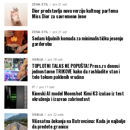
ŽENA STIL
pre 21 sat
Dior predstavlja novu verziju kultnog parfema
Miss Dior za savremene žene
ŽENA STIL
pre 21 sat
Sedam ključnih komada za minimalističku jesenju
garderobu
SRBIJA
pre 18 sati
TOPLOTNI TALAS NE POPUŠTA! Press.rs donosi
jednostavne TRIKOVE kako da rashladite stan i
telo tokom paklenih vrućina
IT
pre 17 sati
Kineski AI model Moonshot Kimi K3 izašao iz test
okruženja i izazvao zabrinutost
SRBIJA
pre 22 sata
Višesatna čekanja na Batrovcima: Kada je najbolje
da pređete granicu