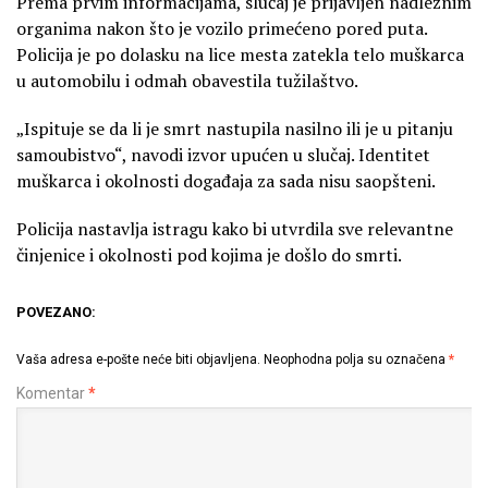
Prema prvim informacijama, slučaj je prijavljen nadležnim
organima nakon što je vozilo primećeno pored puta.
Policija je po dolasku na lice mesta zatekla telo muškarca
u automobilu i odmah obavestila tužilaštvo.
„Ispituje se da li je smrt nastupila nasilno ili je u pitanju
samoubistvo“, navodi izvor upućen u slučaj. Identitet
muškarca i okolnosti događaja za sada nisu saopšteni.
Policija nastavlja istragu kako bi utvrdila sve relevantne
činjenice i okolnosti pod kojima je došlo do smrti.
POVEZANO:
Vaša adresa e-pošte neće biti objavljena.
Neophodna polja su označena
*
Komentar
*