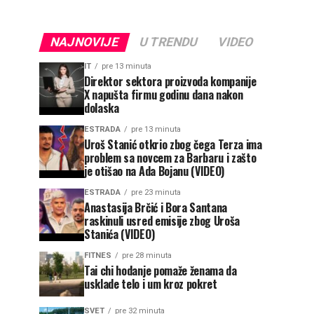
NAJNOVIJE
U TRENDU
VIDEO
IT
pre 13 minuta
Direktor sektora proizvoda kompanije
X napušta firmu godinu dana nakon
dolaska
ESTRADA
pre 13 minuta
Uroš Stanić otkrio zbog čega Terza ima
problem sa novcem za Barbaru i zašto
je otišao na Ada Bojanu (VIDEO)
ESTRADA
pre 23 minuta
Anastasija Brčić i Bora Santana
raskinuli usred emisije zbog Uroša
Stanića (VIDEO)
FITNES
pre 28 minuta
Tai chi hodanje pomaže ženama da
usklade telo i um kroz pokret
SVET
pre 32 minuta