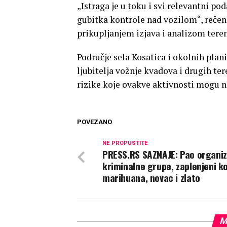
„Istraga je u toku i svi relevantni po
gubitka kontrole nad vozilom“, rečeno
prikupljanjem izjava i analizom tere
Područje sela Kosatica i okolnih plan
ljubitelja vožnje kvadova i drugih te
rizike koje ovakve aktivnosti mogu n
POVEZANO
NE PROPUSTITE
PRESS.RS SAZNAJE: Pao organi
kriminalne grupe, zaplenjeni k
marihuana, novac i zlato
M