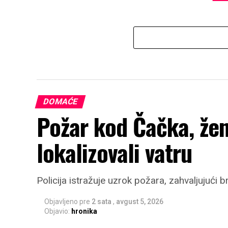
DOMAĆE
Požar kod Čačka, žen
lokalizovali vatru
Policija istražuje uzrok požara, zahvaljujući b
Objavljeno pre
2 sata
,
avgust 5, 2026
Objavio:
hronika