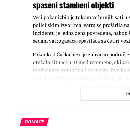
spaseni stambeni objekti
Veći požar izbio je tokom večernjih sati 
policijskim izvorima, vatra se proširila na 
incidentu je jedna žena povređena, nakon 
sedam vatrogasaca-spasilaca sa četiri vozi
Požar kod Čačka brzo je zahvatio područje 
otežalo situaciju. U međuvremenu, ekipa H
medicinsku pomoć na licu mesta. Dve kuće
zahvaljujući blagovremenoj reakciji vatro
Detalji intervencije i podrška
P
Pored vatrogasaca-spasilaca, na terenu su b
potrebnom mehanizacijom. Takođe, pripa
Zahvaljujući zajedničkom angažovanju svi
DOMAĆE
časova. Štaviše, objekti koji su bili u nepo