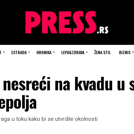
T
ESTRADA
HRONIKA
LEPA&ZDRAVA
ŽENA STIL
BIZNIS
 nesreći na kvadu u 
epolja
raga u toku kako bi se utvrdile okolnosti