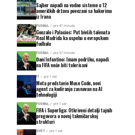
Sajber napadi na vodne sisteme u 12
američkih država povezani sa hakerima
iz Irana
FUDBAL
pre 47 minuta
Gonzalo i Palacios: Put bivših talenata
Real Madrida ka uspehu u evropskom
fudbalu
FUDBAL
pre 57 minuta
Đani Infantino: Imam podršku, napadi
na FIFA neće biti tolerisani
IT
pre 1 sat
Meta predstavio Muse Code, novi
agent za kodiranje zasnovan na AI
tehnologiji
FUDBAL
pre 1 sat
FIFA i Superliga: Otkriveni detalji tajnih
pregovora o novoj takmičarskoj
strukturi
SVET
pre 1 sat