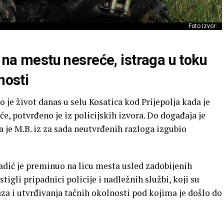
Foto Izvor:
j na mestu nesreće, istraga u toku
nosti
 je život danas u selu Kosatica kod Prijepolja kada je
, potvrđeno je iz policijskih izvora. Do događaja je
 je M.B. iz za sada neutvrđenih razloga izgubio
ić je preminuo na licu mesta usled zadobijenih
igli pripadnici policije i nadležnih službi, koji su
aza i utvrđivanja tačnih okolnosti pod kojima je došlo do