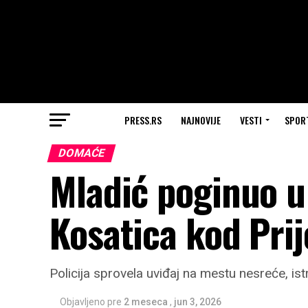
PRESS.RS
NAJNOVIJE
VESTI
SPOR
DOMAĆE
Mladić poginuo u
Kosatica kod Prij
Policija sprovela uviđaj na mestu nesreće, ist
Objavljeno pre
2 meseca
,
jun 3, 2026