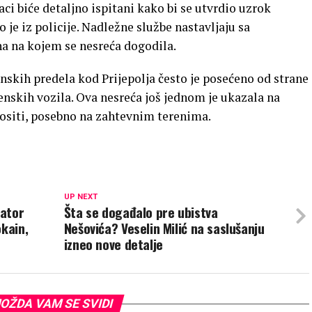
daci biće detaljno ispitani kako bi se utvrdio uzrok
 je iz policije. Nadležne službe nastavljaju sa
na na kojem se nesreća dogodila.
inskih predela kod Prijepolja često je posećeno od strane
renskih vozila. Ova nesreća još jednom je ukazala na
ositi, posebno na zahtevnim terenima.
UP NEXT
zator
Šta se događalo pre ubistva
okain,
Nešovića? Veselin Milić na saslušanju
izneo nove detalje
OŽDA VAM SE SVIDI