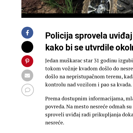
Policija sprovela uviđa
kako bi se utvrdile okol
Jedan muškarac star 31 godinu izgubio
tokom vožnje kvadom došlo do nesreće
došlo na nepristupačnom terenu, kada
kontrolu nad vozilom i pao sa kvada.
Prema dostupnim informacijama, mlad
povreda. Na mesto nesreće odmah su st
sproveli uviđaj radi prikupljanja dok
nesreće.