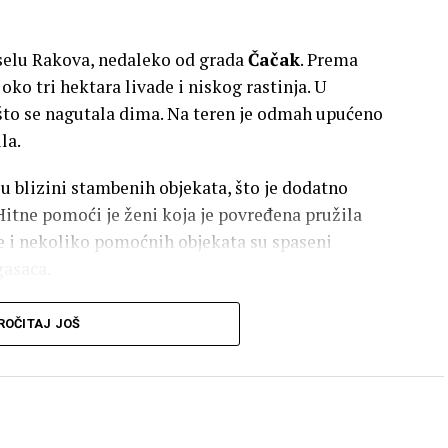
u selu Rakova, nedaleko od grada
Čačak
. Prema
oko tri hektara livade i niskog rastinja. U
što se nagutala dima. Na teren je odmah upućeno
la.
u blizini stambenih objekata, što je dodatno
itne pomoći je ženi koja je povređena pružila
 i nekoliko pomoćnih objekata su spaseni
gasaca.
 na terenu
ROČITAJ JOŠ
ili prisutni i radnici preduzeća Štrabag sa
dnici
policije
obezbeđivali su područje.
h ekipa, požar kod Čačka lokalizovan je oko 20
srednoj blizini vatrene stihije nisu pretrpeli veće