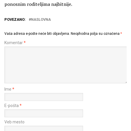
ponosnim roditeljima najbitnije.
POVEZANO:
NASLOVNA
Vaša adresa e-pošte neće biti objavljena.
Neophodna polja su označena
*
Komentar
*
Ime
*
E-pošta
*
Veb mesto