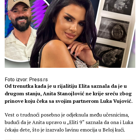
Foto izvor: Press.rs
Od trenutka kada je u rijalitiju Elita saznala da je u
drugom stanju, Anita Stanojlović ne krije sreću zbog
prinove koju čeka sa svojim partnerom Luka Vujović.
Vest o trudnoći posebno je odjeknula među učesnicima,
budući da je Anita upravo u „Eliti 9“ saznala da ona i Luka
čekaju dete, što je izazvalo lavinu emocija u Beloj kući.