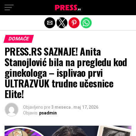
Exit mobile version
DOMAĆE
PRESS.RS SAZNAJE! Anita
Stanojlović bila na pregledu kod
ginekologa – isplivao prvi
ULTRAZVUK trudne učesnice
Elite!
Objavljeno pre
3 meseca
,
maj 17, 2026
Objavio:
psadmin