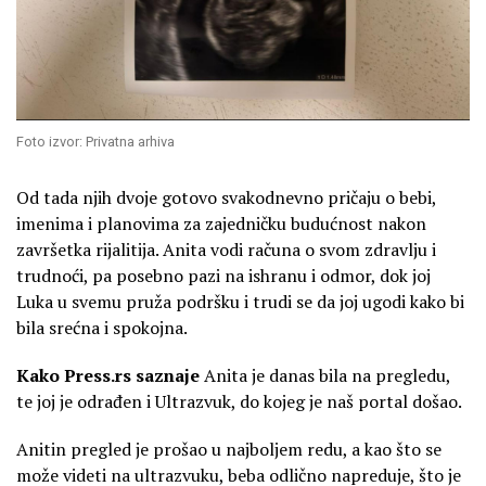
Foto izvor: Privatna arhiva
Od tada njih dvoje gotovo svakodnevno pričaju o bebi,
imenima i planovima za zajedničku budućnost nakon
završetka rijalitija. Anita vodi računa o svom zdravlju i
trudnoći, pa posebno pazi na ishranu i odmor, dok joj
Luka u svemu pruža podršku i trudi se da joj ugodi kako bi
bila srećna i spokojna.
Kako Press.rs saznaje
Anita je danas bila na pregledu,
te joj je odrađen i Ultrazvuk, do kojeg je naš portal došao.
Anitin pregled je prošao u najboljem redu, a kao što se
može videti na ultrazvuku, beba odlično napreduje, što je