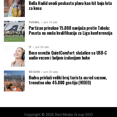
Bella Hadid uvodi peskasto plavu kao hit boju leta
za kosu
FUDBAL
pre 14 sati
Partizan privukao 15.000 navijača protiv Tobola:
Poseta na meču kvalifikacija za Ligu konferencija
IT
pre 20 sati
Bose osvežio QuietComfort slušalice sa USB-C
audio vezom i boljom izolacijom buke
REGION
pre 24 sata
Budva privlači veliki broj turista usred sezone,
trenutno oko 45.000 gostiju (VIDEO)
Copyright © 2026 Red Media Group DOO