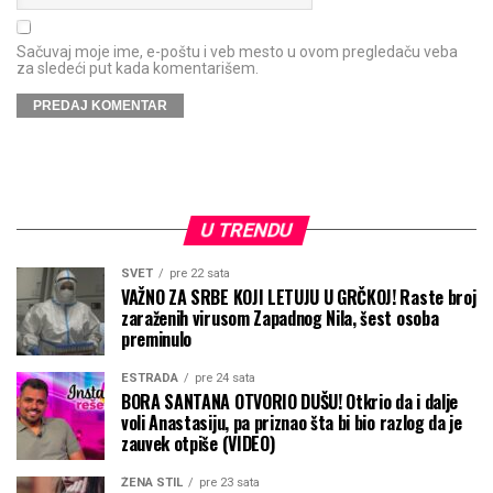
Sačuvaj moje ime, e-poštu i veb mesto u ovom pregledaču veba
za sledeći put kada komentarišem.
U TRENDU
SVET
pre 22 sata
VAŽNO ZA SRBE KOJI LETUJU U GRČKOJ! Raste broj
zaraženih virusom Zapadnog Nila, šest osoba
preminulo
ESTRADA
pre 24 sata
BORA SANTANA OTVORIO DUŠU! Otkrio da i dalje
voli Anastasiju, pa priznao šta bi bio razlog da je
zauvek otpiše (VIDEO)
ŽENA STIL
pre 23 sata