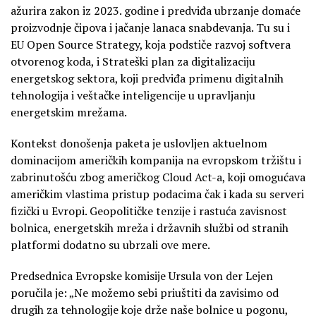
ažurira zakon iz 2023. godine i predviđa ubrzanje domaće
proizvodnje čipova i jačanje lanaca snabdevanja. Tu su i
EU Open Source Strategy, koja podstiče razvoj softvera
otvorenog koda, i Strateški plan za digitalizaciju
energetskog sektora, koji predviđa primenu digitalnih
tehnologija i veštačke inteligencije u upravljanju
energetskim mrežama.
Kontekst donošenja paketa je uslovljen aktuelnom
dominacijom američkih kompanija na evropskom tržištu i
zabrinutošću zbog američkog Cloud Act-a, koji omogućava
američkim vlastima pristup podacima čak i kada su serveri
fizički u Evropi. Geopolitičke tenzije i rastuća zavisnost
bolnica, energetskih mreža i državnih službi od stranih
platformi dodatno su ubrzali ove mere.
Predsednica Evropske komisije Ursula von der Lejen
poručila je: „Ne možemo sebi priuštiti da zavisimo od
drugih za tehnologije koje drže naše bolnice u pogonu,