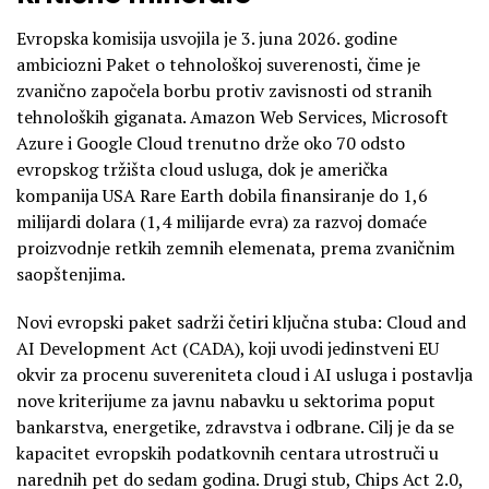
Evropska komisija usvojila je 3. juna 2026. godine
ambiciozni Paket o tehnološkoj suverenosti, čime je
zvanično započela borbu protiv zavisnosti od stranih
tehnoloških giganata. Amazon Web Services, Microsoft
Azure i Google Cloud trenutno drže oko 70 odsto
evropskog tržišta cloud usluga, dok je američka
kompanija USA Rare Earth dobila finansiranje do 1,6
milijardi dolara (1,4 milijarde evra) za razvoj domaće
proizvodnje retkih zemnih elemenata, prema zvaničnim
saopštenjima.
Novi evropski paket sadrži četiri ključna stuba: Cloud and
AI Development Act (CADA), koji uvodi jedinstveni EU
okvir za procenu suvereniteta cloud i AI usluga i postavlja
nove kriterijume za javnu nabavku u sektorima poput
bankarstva, energetike, zdravstva i odbrane. Cilj je da se
kapacitet evropskih podatkovnih centara utrostruči u
narednih pet do sedam godina. Drugi stub, Chips Act 2.0,