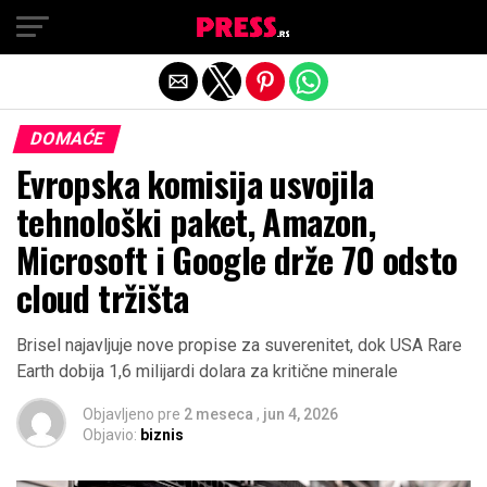
Exit mobile version
DOMAĆE
Evropska komisija usvojila
tehnološki paket, Amazon,
Microsoft i Google drže 70 odsto
cloud tržišta
Brisel najavljuje nove propise za suverenitet, dok USA Rare
Earth dobija 1,6 milijardi dolara za kritične minerale
Objavljeno pre
2 meseca
,
jun 4, 2026
Objavio:
biznis