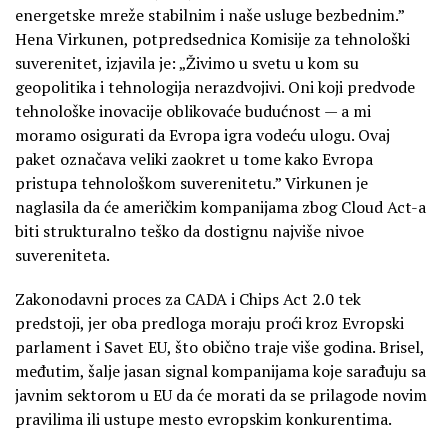
energetske mreže stabilnim i naše usluge bezbednim.”
Hena Virkunen, potpredsednica Komisije za tehnološki
suverenitet, izjavila je: „Živimo u svetu u kom su
geopolitika i tehnologija nerazdvojivi. Oni koji predvode
tehnološke inovacije oblikovaće budućnost — a mi
moramo osigurati da Evropa igra vodeću ulogu. Ovaj
paket označava veliki zaokret u tome kako Evropa
pristupa tehnološkom suverenitetu.” Virkunen je
naglasila da će američkim kompanijama zbog Cloud Act-a
biti strukturalno teško da dostignu najviše nivoe
suvereniteta.
Zakonodavni proces za CADA i Chips Act 2.0 tek
predstoji, jer oba predloga moraju proći kroz Evropski
parlament i Savet EU, što obično traje više godina. Brisel,
međutim, šalje jasan signal kompanijama koje sarađuju sa
javnim sektorom u EU da će morati da se prilagode novim
pravilima ili ustupe mesto evropskim konkurentima.