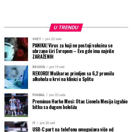
U TRENDU
SVET
pre 22 sata
PANIKA! Virus za koji ne postoji vakcina se
ubrzano širi Evropom – Evo gde ima najviše
ZARAŽENIH
REGION
pre 19 sati
REKORD! Muškarac primljen sa 6,2 promila
alkohola u krvi na klinici u Splitu
FUDBAL
pre 22 sata
Preminuo Horhe Mesi: Otac Lionela Mesija izgubio
bitku sa dugom bolešću
IT
pre 20 sati
USB-C port na telefonu omogućava više od