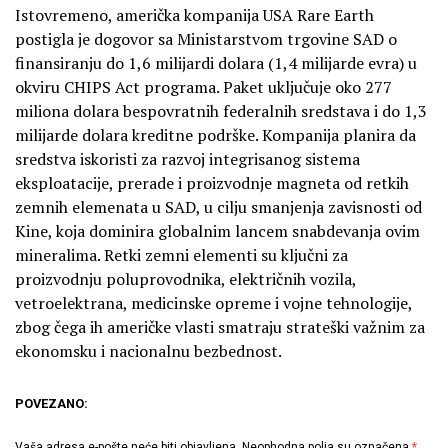
Istovremeno, američka kompanija USA Rare Earth
postigla je dogovor sa Ministarstvom trgovine SAD o
finansiranju do 1,6 milijardi dolara (1,4 milijarde evra) u
okviru CHIPS Act programa. Paket uključuje oko 277
miliona dolara bespovratnih federalnih sredstava i do 1,3
milijarde dolara kreditne podrške. Kompanija planira da
sredstva iskoristi za razvoj integrisanog sistema
eksploatacije, prerade i proizvodnje magneta od retkih
zemnih elemenata u SAD, u cilju smanjenja zavisnosti od
Kine, koja dominira globalnim lancem snabdevanja ovim
mineralima. Retki zemni elementi su ključni za
proizvodnju poluprovodnika, električnih vozila,
vetroelektrana, medicinske opreme i vojne tehnologije,
zbog čega ih američke vlasti smatraju strateški važnim za
ekonomsku i nacionalnu bezbednost.
POVEZANO:
Vaša adresa e-pošte neće biti objavljena.
Neophodna polja su označena
*