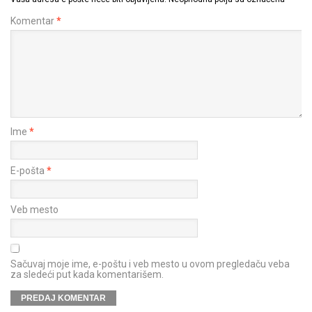
Komentar
*
Ime
*
E-pošta
*
Veb mesto
Sačuvaj moje ime, e-poštu i veb mesto u ovom pregledaču veba
za sledeći put kada komentarišem.