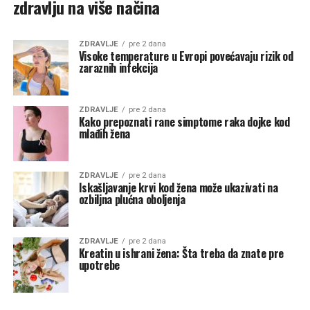
zdravlju na više načina
ZDRAVLJE
pre 2 dana
Visoke temperature u Evropi povećavaju rizik od
zaraznih infekcija
ZDRAVLJE
pre 2 dana
Kako prepoznati rane simptome raka dojke kod
mlađih žena
ZDRAVLJE
pre 2 dana
Iskašljavanje krvi kod žena može ukazivati na
ozbiljna plućna oboljenja
ZDRAVLJE
pre 2 dana
Kreatin u ishrani žena: Šta treba da znate pre
upotrebe