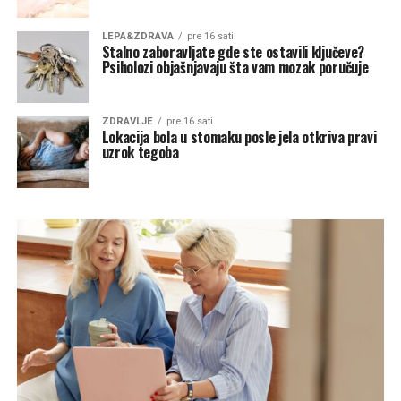
LEPA&ZDRAVA
pre 16 sati
Stalno zaboravljate gde ste ostavili ključeve?
Psiholozi objašnjavaju šta vam mozak poručuje
ZDRAVLJE
pre 16 sati
Lokacija bola u stomaku posle jela otkriva pravi
uzrok tegoba