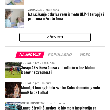
ZDRAVLJE
pre 2 dana
Istraživanje otkriva vezu između GLP-1 terapije i
promena u životu žena
VIŠE VESTI
NAJNOVIJE
POPULARNO
VIDEO
FUDBAL
pre 24 sekunde
Sesije AFE: Nova šansa za fudbalere bez kluba i
izazov neizvesnosti
FUDBAL
pre 3 minuta
Mundijal kao ogledalo sveta: Kako domaćini grade
imidž kroz fudbal
OSTALI SPORTOVI
pre 3 minuta
Lance Stroll: Šumaher je bio moja inspiracija za