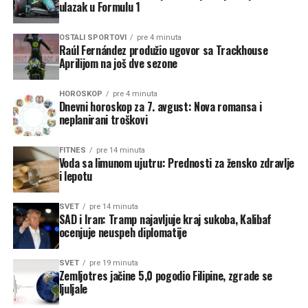
ulazak u Formulu 1
OSTALI SPORTOVI
pre 4 minuta
Raúl Fernández produžio ugovor sa Trackhouse
Aprilijom na još dve sezone
HOROSKOP
pre 4 minuta
Dnevni horoskop za 7. avgust: Nova romansa i
neplanirani troškovi
FITNES
pre 14 minuta
Voda sa limunom ujutru: Prednosti za žensko zdravlje
i lepotu
SVET
pre 14 minuta
SAD i Iran: Tramp najavljuje kraj sukoba, Kalibaf
ocenjuje neuspeh diplomatije
SVET
pre 19 minuta
Zemljotres jačine 5,0 pogodio Filipine, zgrade se
ljuljale