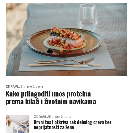
ZDRAVLJE
pre 2 dana
Kako prilagoditi unos proteina
prema kilaži i životnim navikama
ZDRAVLJE
pre 2 dana
Krvni test otkriva rak debelog creva bez
neprijatnosti za žene