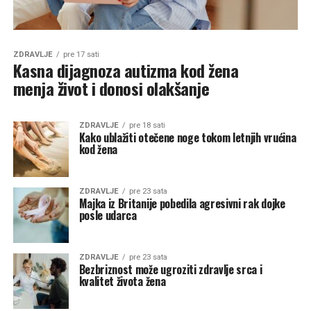
ZDRAVLJE
pre 17 sati
Kasna dijagnoza autizma kod žena
menja život i donosi olakšanje
ZDRAVLJE
pre 18 sati
Kako ublažiti otečene noge tokom letnjih vrućina
kod žena
ZDRAVLJE
pre 23 sata
Majka iz Britanije pobedila agresivni rak dojke
posle udarca
ZDRAVLJE
pre 23 sata
Bezbriznost može ugroziti zdravlje srca i
kvalitet života žena