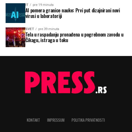
IT
pre 19 minuta
AI pomera granice nauke: Prvi put dizajnirani novi
virusi u laboratoriji
SVET
pre 39 minuta
Tela u raspadanju pronađena u pogrebnom zavodu u
Čikagu, istraga u toku
KONTAKT
IMPRESSUM
POLITIKA PRIVATNOSTI