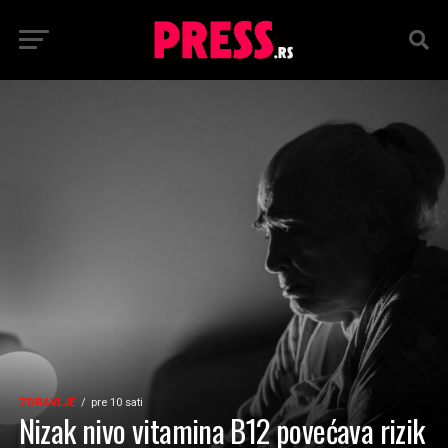
ZDRAVLJE
pre 10 sati
Nizak nivo vitamina B12 povećava rizik