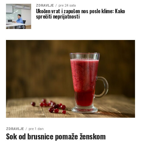
ZDRAVLJE
pre 24 sata
Ukočen vrat i zapušen nos posle klime: Kako
sprečiti neprijatnosti
ZDRAVLJE
pre 1 dan
Sok od brusnice pomaže ženskom