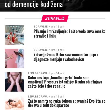
od demencije kod žena
ZDRAVLJE
ZDRAVLJE
pre 12 sati
Plivanje i mršavljenje: Zašto voda čuva žensko
zdravlje i liniju
ZDRAVLJE
pre 14 sati
Zdravlje žena: Kako savremene terapije i
dijagnoze menjaju svakodnevicu
LEPA&ZDRAVA
pre 14 sati
Kako nastaje „knedla u grlu“ kada smo
emotivni? Press.rs istražuje: Nauka objašnjava
zašto telo tako reaguje
LEPA&ZDRAVA
pre 16 sati
Zašto nam trne ruka tokom spavanja? Evo šta se
dešava u telu dok spavate