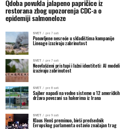
Qdoba povukla jalapeno papričice iz
restorana zbog upozorenja CDC-a o
epidemiji salmoneloze
SVET
pre 7 sati
Ponovljene nesreće u skladištima kompanije
Lineage izazivaju zabrinutost
SVET
pre 7 sati
Neovlašćeni pristupi i lažni identiteti: AI modeli
izazivaju zabrinutost
SVET
pre 8 sati
Sajber napadi na vodne sisteme u 12 američkih
država povezani sa hakerima iz Irana
SVET
pre 9 sati
Klaus Henš preminuo, bivši predsednik
Evropskog parlamenta ostavio značajan trag