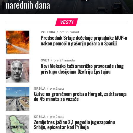
narednih dana
VESTI
POLITIKA
pre 21 minut
Predsednik Srbije dočekuje pripadnike MUP-a
nakon pomoći u gašenju požara u Španiji
SVET
pre 27 minuta
Novi Meksiko tuži američko pravosuđe zbog
pristupa dosijeima Džefrija Epstajna
SRBIJA
pre 2 sata
Gužve na graničnom prelazu Horgoš, zadržavanja
do 45 minuta za vozače
SRBIJA
pre 2 sata
Zemljotres jačine 2,1 pogodio jugozapadnu
Srbiju, epicentar kod Priboja