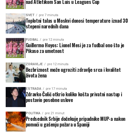
nad Atletikom San Luis u Leagues Cup
SVET
pre 7 minuta
Toplotni talas u Moskvi donosi temperature iznad 30
stepeni narednih dana
FUDBAL
pre 12 minuta
Guillermo Hoyos: Lionel Mesi je za fudbal ono što je
Pikaso za umetnost
ZDRAVLJE
pre 12 minuta
Bezbriznost može ugroziti zdravlje srca i kvalitet
života žena
ESTRADA
pre 17 minuta
Zdravko Čolić otkrio koliko košta privatni nastup i
postavio posebne uslove
POLITIKA
pre 21 minut
Predsednik Srbije dočekuje pripadnike MUP-a nakon
pomoći u gašenju požara u Španiji