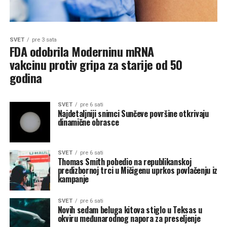
SVET
pre 3 sata
FDA odobrila Moderninu mRNA
vakcinu protiv gripa za starije od 50
godina
SVET
pre 6 sati
Najdetaljniji snimci Sunčeve površine otkrivaju
dinamične obrasce
SVET
pre 6 sati
Thomas Smith pobedio na republikanskoj
predizbornoj trci u Mičigenu uprkos povlačenju iz
kampanje
SVET
pre 6 sati
Novih sedam beluga kitova stiglo u Teksas u
okviru međunarodnog napora za preseljenje