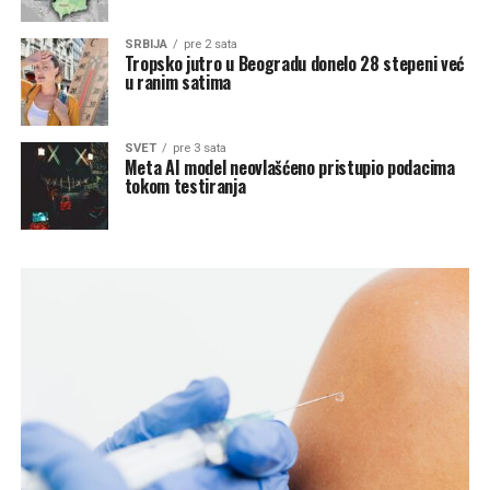
SRBIJA
pre 2 sata
Tropsko jutro u Beogradu donelo 28 stepeni već
u ranim satima
SVET
pre 3 sata
Meta AI model neovlašćeno pristupio podacima
tokom testiranja