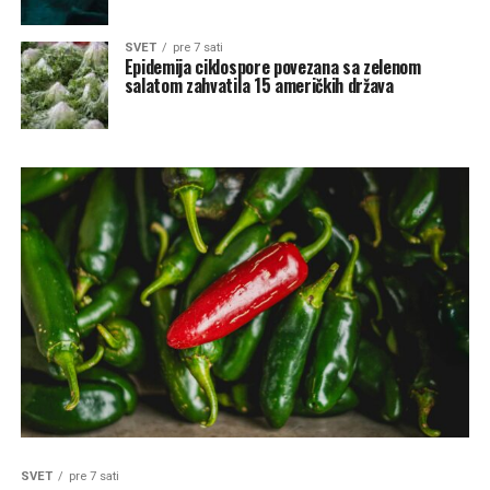
SVET
pre 7 sati
Epidemija ciklospore povezana sa zelenom
salatom zahvatila 15 američkih država
SVET
pre 7 sati