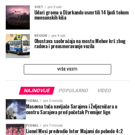
SVET
pre 9 sati
Udari groma u Džarkandu usmrtili 14 ljudi tokom
monsunskih kiša
REGION
pre 9 sati
Obustava saobraćaja na mostu Mehov krš zbog
radova i preusmeravanje vozila
VIŠE VESTI
NAJNOVIJE
POPULARNO
VIDEO
FUDBAL
pre 2 minuta
Masovna tuča navijača Sarajeva i Željezničara u
centru Sarajeva pred početak Premijer lige
FUDBAL
pre 7 minuta
Lionel Mesi predvodio Inter Majami do pobede 4:2