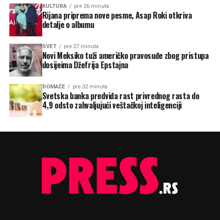
KULTURA
pre 26 minuta
Rijana priprema nove pesme, Asap Roki otkriva
detalje o albumu
SVET
pre 27 minuta
Novi Meksiko tuži američko pravosuđe zbog pristupa
dosijeima Džefrija Epstajna
DOMAĆE
pre 32 minuta
Svetska banka predviđa rast privrednog rasta do
4,9 odsto zahvaljujući veštačkoj inteligenciji