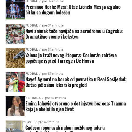
FUDBAL
pre 32 minuta
Preminuo Horhe Mesi: Otac Lionela Mesija izgubio
bitku sa dugom bolešću
FUDBAL
pre 34 minuta
Novi snimak tuče navijača na aerodromu u Zagrebu:
Dramatične scene i bekstva
FUDBAL
pre 34 minuta
Valensija traži novog štopera: Corberán zahteva
pojačanje ispred Tárrege i De Haasa
FUDBAL
pre 37 minuta
Nayef Aguerd na korak od povratka u Real Sosijedad:
Ostao još samo lekarski pregled
ESTRADA
pre 37 minuta
Emina Jahović otvoreno o detinjstvu bez oca: Trauma
koja je obeležila njen život
SVET
pre 42 minuta
Čudesan oporavak nakon moždanog udara