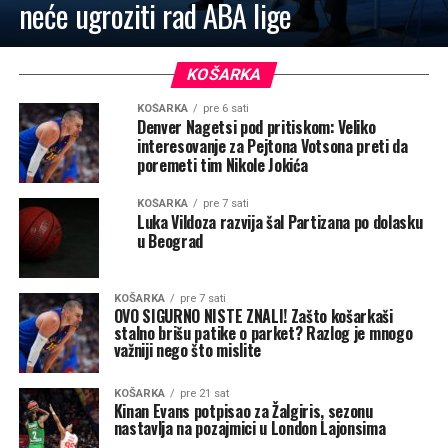
neće ugroziti rad ABA lige
KOŠARKA
KOŠARKA
pre 6 sati
Denver Nagetsi pod pritiskom: Veliko
interesovanje za Pejtona Votsona preti da
poremeti tim Nikole Jokića
KOŠARKA
pre 7 sati
Luka Vildoza razvija šal Partizana po dolasku
u Beograd
KOŠARKA
pre 7 sati
OVO SIGURNO NISTE ZNALI! Zašto košarkaši
stalno brišu patike o parket? Razlog je mnogo
važniji nego što mislite
KOŠARKA
pre 21 sat
Kinan Evans potpisao za Žalgiris, sezonu
nastavlja na pozajmici u London Lajonsima