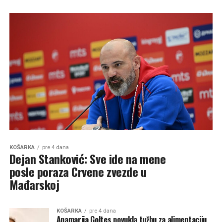
KOŠARKA
pre 4 dana
Dejan Stanković: Sve ide na mene
posle poraza Crvene zvezde u
Mađarskoj
KOŠARKA
pre 4 dana
Anamarija Goltes povukla tužbu za alimentaciju