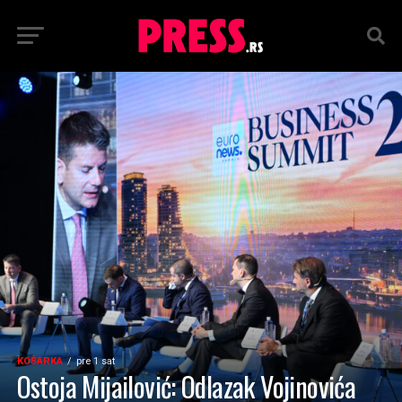
KOŠARKA
pre 1 sat
Ostoja Mijailović: Odlazak Vojinovića