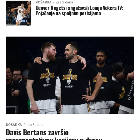
KOŠARKA
pre 2 dana
Denver Nagetsi angažovali Lonija Vokera IV:
Pojačanje na spoljnim pozicijama
KOŠARKA
pre 3 dana
Davis Bertans završio
reprezentativnu karijeru u dresu