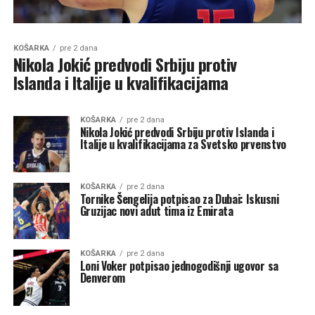
KOŠARKA
pre 2 dana
Nikola Jokić predvodi Srbiju protiv
Islanda i Italije u kvalifikacijama
KOŠARKA
pre 2 dana
Nikola Jokić predvodi Srbiju protiv Islanda i
Italije u kvalifikacijama za Svetsko prvenstvo
KOŠARKA
pre 2 dana
Tornike Šengelija potpisao za Dubai: Iskusni
Gruzijac novi adut tima iz Emirata
KOŠARKA
pre 2 dana
Loni Voker potpisao jednogodišnji ugovor sa
Denverom