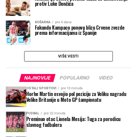
protiv Luke Dončića
KOŠARKA
pre 4 dana
Fakundo Kampaco ponovo blizu Crvene zvezde
prema informacijama iz Španije
VIŠE VESTI
NAJNOVIJE
POPULARNO
VIDEO
OSTALI SPORTOVI
pre 10 minuta
Horhe Martin osvojio pol poziciju za Veliku nagradu
Velike Britanije u Moto GP šampionatu
FUDBAL
pre 22 minuta
Preminuo otac Lionela Mesija: Tuga za porodicu
slavnog fudbalera