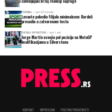
zahvaljujući brzoj reakciji supruge
FUDBAL
pre 52 minuta
Levante pobedio filijalu minimalcem: Bardeli
presudio u zatvorenom testu
OSTALI SPORTOVI
pre 1 sat
Jorge Martín osvojio pol poziciju na MotoGP
kvalifikacijama u Silverstonu
KONTAKT
IMPRESSUM
POLITIKA PRIVATNOSTI