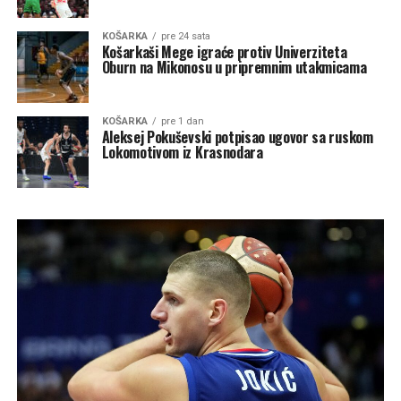
KOŠARKA
pre 24 sata
Košarkaši Mege igraće protiv Univerziteta
Oburn na Mikonosu u pripremnim utakmicama
KOŠARKA
pre 1 dan
Aleksej Pokuševski potpisao ugovor sa ruskom
Lokomotivom iz Krasnodara