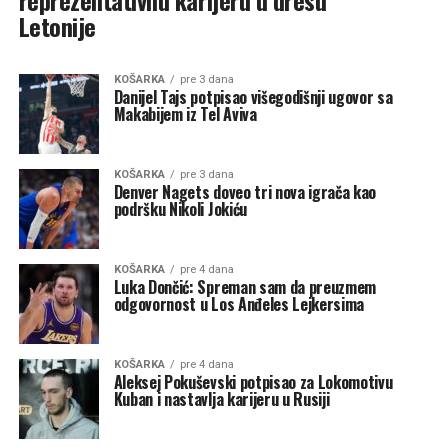
Letonije
KOŠARKA
pre 3 dana
Danijel Tajs potpisao višegodišnji ugovor sa
Makabijem iz Tel Aviva
KOŠARKA
pre 3 dana
Denver Nagets doveo tri nova igrača kao
podršku Nikoli Jokiću
KOŠARKA
pre 4 dana
Luka Dončić: Spreman sam da preuzmem
odgovornost u Los Anđeles Lejkersima
KOŠARKA
pre 4 dana
Aleksej Pokuševski potpisao za Lokomotivu
Kuban i nastavlja karijeru u Rusiji