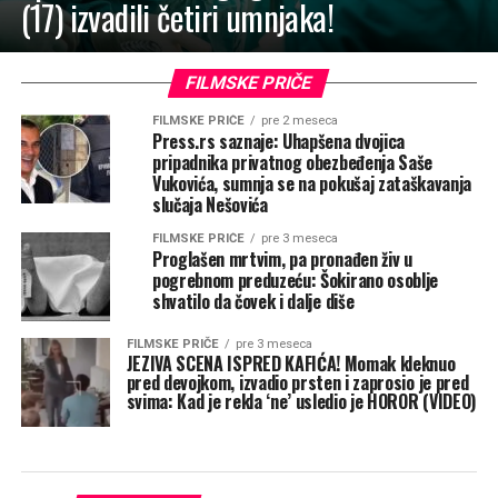
(17) izvadili četiri umnjaka!
FILMSKE PRIČE
FILMSKE PRIČE
pre 2 meseca
Press.rs saznaje: Uhapšena dvojica
pripadnika privatnog obezbeđenja Saše
Vukovića, sumnja se na pokušaj zataškavanja
slučaja Nešovića
FILMSKE PRIČE
pre 3 meseca
Proglašen mrtvim, pa pronađen živ u
pogrebnom preduzeću: Šokirano osoblje
shvatilo da čovek i dalje diše
FILMSKE PRIČE
pre 3 meseca
JEZIVA SCENA ISPRED KAFIĆA! Momak kleknuo
pred devojkom, izvadio prsten i zaprosio je pred
svima: Kad je rekla ‘ne’ usledio je HOROR (VIDEO)