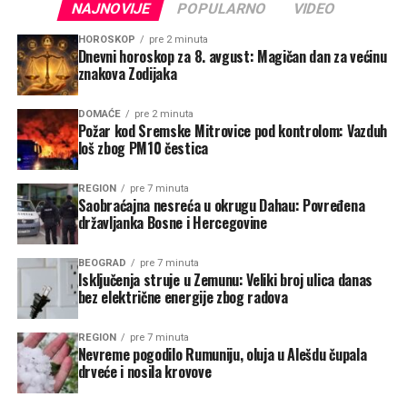
NAJNOVIJE
POPULARNO
VIDEO
HOROSKOP
pre 2 minuta
Dnevni horoskop za 8. avgust: Magičan dan za većinu
znakova Zodijaka
DOMAĆE
pre 2 minuta
Požar kod Sremske Mitrovice pod kontrolom: Vazduh
loš zbog PM10 čestica
REGION
pre 7 minuta
Saobraćajna nesreća u okrugu Dahau: Povređena
državljanka Bosne i Hercegovine
BEOGRAD
pre 7 minuta
Isključenja struje u Zemunu: Veliki broj ulica danas
bez električne energije zbog radova
REGION
pre 7 minuta
Nevreme pogodilo Rumuniju, oluja u Alešdu čupala
drveće i nosila krovove