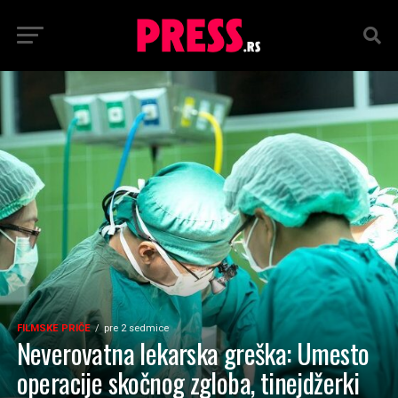
FILMSKE PRIČE
pre 2 sedmice
Neverovatna lekarska greška: Umesto
operacije skočnog zgloba, tinejdžerki