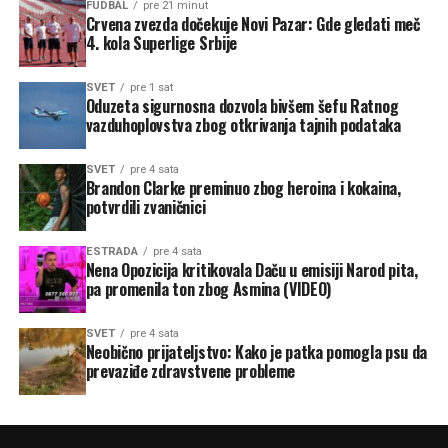
FUDBAL
pre 21 minut
Crvena zvezda dočekuje Novi Pazar: Gde gledati meč
4. kola Superlige Srbije
SVET
pre 1 sat
Oduzeta sigurnosna dozvola bivšem šefu Ratnog
vazduhoplovstva zbog otkrivanja tajnih podataka
SVET
pre 4 sata
Brandon Clarke preminuo zbog heroina i kokaina,
potvrdili zvaničnici
ESTRADA
pre 4 sata
Nena Opozicija kritikovala Daču u emisiji Narod pita,
pa promenila ton zbog Asmina (VIDEO)
SVET
pre 4 sata
Neobično prijateljstvo: Kako je patka pomogla psu da
prevaziđe zdravstvene probleme