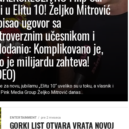
i u Elitu 10! Željko Mitrović
pisao ugovor sa
troverznim učesnikom i
lodanio: Komplikovano je,
o je milijardu zahteva!
DEO)
 za novu, jubilarnu „Elitu 10“ uveliko su u toku, a vlasnik i
 Pink Media Group Željko Mitrović danas...
ENTERTAINMENT
pre 2 meseca
GORKI LIST OTVARA VRATA NOVOJ