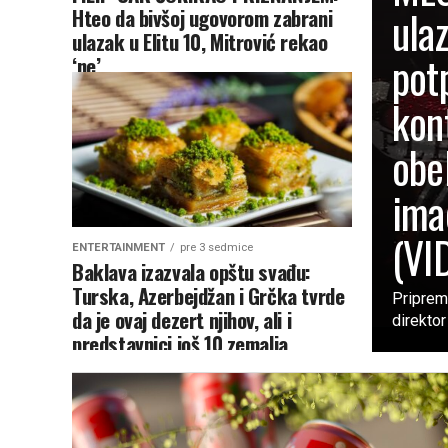
ulaz
Hteo da bivšoj ugovorom zabrani
ulazak u Elitu 10, Mitrović rekao
pot
‘ne’
kon
obe
ima
(VI
ENTERTAINMENT
pre 3 sedmice
Baklava izazvala opštu svađu:
Turska, Azerbejdžan i Grčka tvrde
Pripreme
da je ovaj dezert njihov, ali i
direktor
predstavnici još 10 zemalja