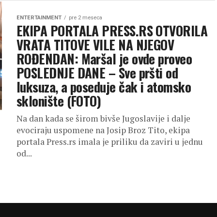
ENTERTAINMENT
pre 2 meseca
EKIPA PORTALA PRESS.RS OTVORILA
VRATA TITOVE VILE NA NJEGOV
ROĐENDAN: Maršal je ovde proveo
POSLEDNJE DANE – Sve pršti od
luksuza, a poseduje čak i atomsko
sklonište (FOTO)
Na dan kada se širom bivše Jugoslavije i dalje
evociraju uspomene na Josip Broz Tito, ekipa
portala Press.rs imala je priliku da zaviri u jednu
od...