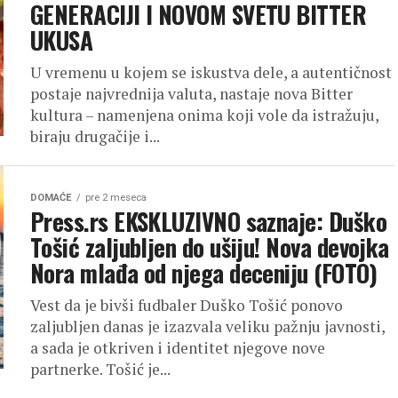
GENERACIJI I NOVOM SVETU BITTER
UKUSA
U vremenu u kojem se iskustva dele, a autentičnost
postaje najvrednija valuta, nastaje nova Bitter
kultura – namenjena onima koji vole da istražuju,
biraju drugačije i...
DOMAĆE
pre 2 meseca
Press.rs EKSKLUZIVNO saznaje: Duško
Tošić zaljubljen do ušiju! Nova devojka
Nora mlađa od njega deceniju (FOTO)
Vest da je bivši fudbaler Duško Tošić ponovo
zaljubljen danas je izazvala veliku pažnju javnosti,
a sada je otkriven i identitet njegove nove
partnerke. Tošić je...