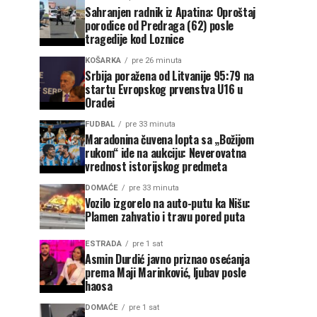
Sahranjen radnik iz Apatina: Oproštaj
porodice od Predraga (62) posle
tragedije kod Loznice
KOŠARKA
pre 26 minuta
Srbija poražena od Litvanije 95:79 na
startu Evropskog prvenstva U16 u
Oradei
FUDBAL
pre 33 minuta
Maradonina čuvena lopta sa „Božijom
rukom“ ide na aukciju: Neverovatna
vrednost istorijskog predmeta
DOMAĆE
pre 33 minuta
Vozilo izgorelo na auto-putu ka Nišu:
Plamen zahvatio i travu pored puta
ESTRADA
pre 1 sat
Asmin Durdić javno priznao osećanja
prema Maji Marinković, ljubav posle
haosa
DOMAĆE
pre 1 sat