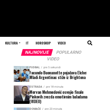
KULTURA
IT
HOROSKOP
VIDEO
NAJNOVIJE
POPULARNO
VIDEO
FUDBAL
pre 5 sekundi
Facundo Buonanotte pojačava Elche:
Mladi Argentinac stiže iz Brightona
ESTRADA
pre 18 minuta
Mervan Mehmedović osvojio finale
Pinkovih zvezda emotivnim baladama
(VIDEO)
DOMAĆE
pre 23 minuta