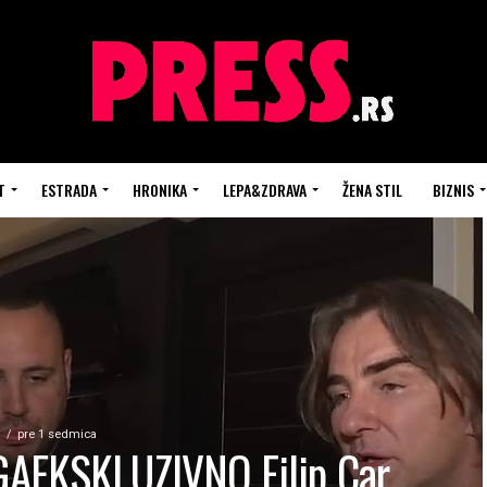
T
ESTRADA
HRONIKA
LEPA&ZDRAVA
ŽENA STIL
BIZNIS
S
pre 1 sedmica
AEKSKLUZIVNO Filip Car