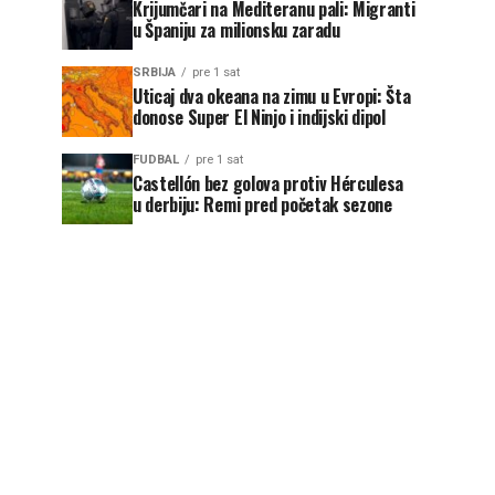
Krijumčari na Mediteranu pali: Migranti
u Španiju za milionsku zaradu
SRBIJA
pre 1 sat
Uticaj dva okeana na zimu u Evropi: Šta
donose Super El Ninjo i indijski dipol
FUDBAL
pre 1 sat
Castellón bez golova protiv Hérculesa
u derbiju: Remi pred početak sezone