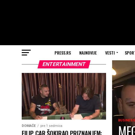
PRESS.RS
NAJNOVIJE
VESTI
SPOR
ENTERTAINMENT
BUSINES
MEG
DOMAĆE
pre 1 sedmica
FILIP CAR ŠOKIRAO PRIZNANJEM: